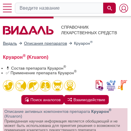
СПРАВОЧНИК
ЛЕКАРСТВЕННЫХ СРЕДСТВ
®
Видаль
Описания препаратов
Круарон
®
Круарон
(Kruaron)
®
💊 Состав препарата Круарон
®
✅ Применение препарата Круарон
Поиск аналогов
Взаимодействие
®
Описание активных компонентов препарата
Круарон
(Kruaron)
Приведенная научная информация является обобщающей и не
может быть использована для принятия решения о возможности
применения конкретного лекарственного препарата.