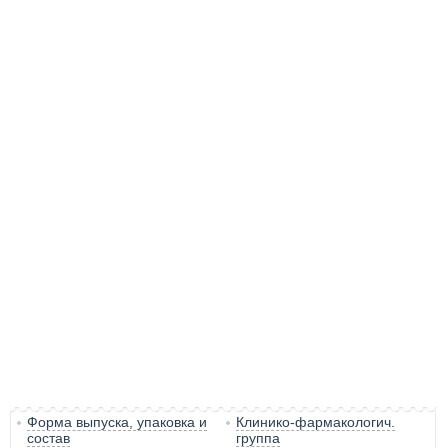
Форма выпуска, упаковка и
Клинико-фармакологич.
состав
группа