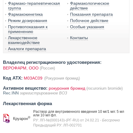
Фармако-терапевтическая
Фармакологическое
группа
действие
Фармакокинетика
Показания препарата
Режим дозирования
Побочное действие
Противопоказания к
Особые указания
применению
Лекарственное
Контакты
взаимодействие
Аналоги препарата
Владелец регистрационного удостоверения:
ВЕРОФАРМ, ООО
(Россия)
Код ATX:
M03AC09
(Рокурония бромид)
Активное вещество:
рокурония бромид
(rocuronium bromide)
Rec.INN
зарегистрированное ВОЗ
Лекарственная форма
Раствор для внутривенного введения 10 мг/1 мл: 5 мл
или 10 мл фл.
®
Круарон
РУ: ЛП-№(000143)-(РГ-RU) от 24.02.21
- Бессрочно
Предыдущий РУ: ЛП-002701