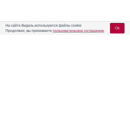
На сайте Видаль используются файлы cookie
Ok
Продолжая, вы принимаете
пользовательское соглашение
.
Содержание
Вход для специалистов
E-mail учетной записи Vidal:
Форма выпуска, упаковка и состав
Клинико-фармакологич. группа
Пароль:
Фармако-терапевтическая группа
Фармакологическое действие
Фармакокинетика
Показания препарата
Регистрация
Забыли пароль?