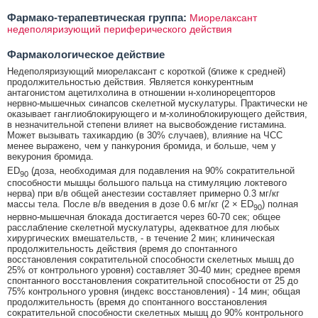
Фармако-терапевтическая группа:
Миорелаксант
недеполяризующий периферического действия
Фармакологическое действие
Недеполяризующий миорелаксант с короткой (ближе к средней)
продолжительностью действия. Является конкурентным
антагонистом ацетилхолина в отношении н-холинорецепторов
нервно-мышечных синапсов скелетной мускулатуры. Практически не
оказывает ганглиоблокирующего и м-холиноблокирующего действия,
в незначительной степени влияет на высвобождение гистамина.
Может вызывать тахикардию (в 30% случаев), влияние на ЧСС
менее выражено, чем у панкурония бромида, и больше, чем у
векурония бромида.
ED
(доза, необходимая для подавления на 90% сократительной
90
способности мышцы большого пальца на стимуляцию локтевого
нерва) при в/в общей анестезии составляет примерно 0.3 мг/кг
массы тела. После в/в введения в дозе 0.6 мг/кг (2 × ED
) полная
90
нервно-мышечная блокада достигается через 60-70 сек; общее
расслабление скелетной мускулатуры, адекватное для любых
хирургических вмешательств, - в течение 2 мин; клиническая
продолжительность действия (время до спонтанного
восстановления сократительной способности скелетных мышц до
25% от контрольного уровня) составляет 30-40 мин; среднее время
спонтанного восстановления сократительной способности от 25 до
75% контрольного уровня (индекс восстановления) - 14 мин; общая
продолжительность (время до спонтанного восстановления
сократительной способности скелетных мышц до 90% контрольного