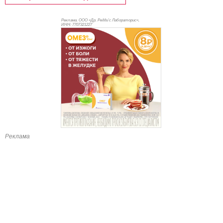
Реклама. ООО «Др. Редди’с Лабораторис»,
ИНН: 770
7321227
Реклама