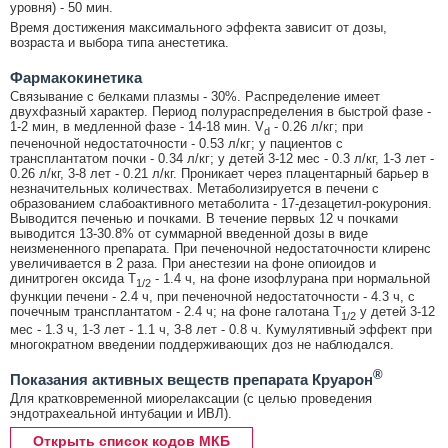
уровня) - 50 мин.
Время достижения максимального эффекта зависит от дозы,
возраста и выбора типа анестетика.
Фармакокинетика
Связывание с белками плазмы - 30%. Распределение имеет
двухфазный характер. Период полураспределения в быстрой фазе -
1-2 мин, в медленной фазе - 14-18 мин. V
- 0.26 л/кг; при
d
печеночной недостаточности - 0.53 л/кг; у пациентов с
трансплантатом почки - 0.34 л/кг; у детей 3-12 мес - 0.3 л/кг, 1-3 лет -
0.26 л/кг, 3-8 лет - 0.21 л/кг. Проникает через плацентарный барьер в
незначительных количествах. Метаболизируется в печени с
образованием слабоактивного метаболита - 17-дезацетил-рокурония.
Выводится печенью и почками. В течение первых 12 ч почками
выводится 13-30.8% от суммарной введенной дозы в виде
неизмененного препарата. При печеночной недостаточности клиренс
увеличивается в 2 раза. При анестезии на фоне опиоидов и
динитроген оксида T
- 1.4 ч, на фоне изофлурана при нормальной
1/2
функции печени - 2.4 ч, при печеночной недостаточности - 4.3 ч, с
почечным трансплантатом - 2.4 ч; на фоне галотана T
у детей 3-12
1/2
мес - 1.3 ч, 1-3 лет - 1.1 ч, 3-8 лет - 0.8 ч. Кумулятивный эффект при
многократном введении поддерживающих доз не наблюдался.
®
Показания активных веществ препарата Круарон
Для кратковременной миорелаксации (с целью проведения
эндотрахеальной интубации и ИВЛ).
Открыть список кодов МКБ