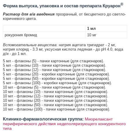
®
Форма выпуска, упаковка и состав препарата Круарон
Раствор для в/в введения
прозрачный, от бесцветного до светло-
коричневого цвета.
1 мл
рокурония бромид
10 мг
Вспомогательные вещества
: натрия ацетата тригидрат - 2 мг,
натрия хлорид - 3.3 мг, уксусная кислота ледяная - до pH 4.0, вода
д/и - до 1 мл.
5 мл - флаконы (5) - пачки картонные (для стационаров).
5 мл - флаконы (10) - пачки картонные (для стационаров).
5 мл - флаконы (12) - пачки картонные (для стационаров).
5 мл - флаконы (20) - коробки картонные (для стационаров).
5 мл - флаконы (50) - коробки картонные (для стационаров).
5 мл - флаконы (100) - коробки картонные (для стационаров).
10 мл - флаконы (5) - пачки картонные (для стационаров).
10 мл - флаконы (10) - пачки картонные (для стационаров).
10 мл - флаконы (12) - пачки картонные (для стационаров).
10 мл - флаконы (20) - пачки картонные (для стационаров).
10 мл - флаконы (50) - пачки картонные (для стационаров).
10 мл - флаконы (100) - пачки картонные (для стационаров).
Клинико-фармакологическая группа:
Миорелаксант
периферического действия недеполяризующего конкурентного
типа