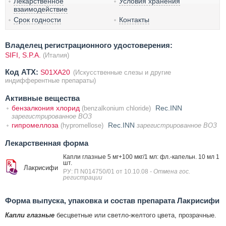
Лекарственное
Условия хранения
взаимодействие
Срок годности
Контакты
Владелец регистрационного удостоверения:
SIFI, S.P.A.
(Италия)
Код ATX:
S01XA20
(Искусственные слезы и другие
индифферентные препараты)
Активные вещества
бензалкония хлорид
Rec.INN
(benzalkonium chloride)
зарегистрированное ВОЗ
гипромеллоза
Rec.INN
(hypromellose)
зарегистрированное ВОЗ
Лекарственная форма
Капли глазные 5 мг+100 мкг/1 мл: фл.-капельн. 10 мл 1
шт.
Лакрисифи
РУ: П N014750/01 от 10.10.08
- Отмена гос.
регистрации
Форма выпуска, упаковка и состав препарата Лакрисифи
Капли глазные
бесцветные или светло-желтого цвета, прозрачные.