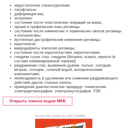
недостаточное слезоотделение;
лагофтальм;
деформация век;
эктропион;
состояние после пластических операций на веках;
эрозия и трофические язвы роговицы;
состояние после химических и термических ожогов роговицы
и конъюнктивы;
буллезные дистрофические изменения роговицы;
кератопатия;
микродефекты эпителия роговицы;
состояние после кератопластики, кератоэктомии;
синдром сухих глаз: синдром Шегрена, ксероз, кератоз (в
составе комбинированной терапии);
раздражение глаз, вызванное дымом, пылью, холодом,
ветром, солнцем, соленой водой, аллергическими
компонентами;
необходимость в удлинении или снижении раздражающего
действия других глазных капель;
проведение диагностических процедур: гониоскопия,
электроретинография, электроокулография, УЗИ.
Открыть список кодов МКБ
Реклама. ООО «Гриндекс Рус», ИНН 772
6548343