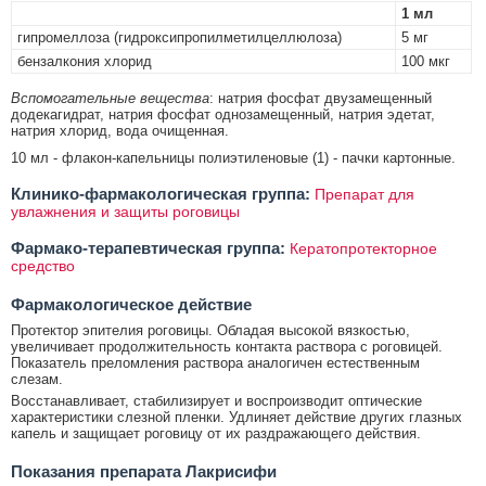
1 мл
гипромеллоза (гидроксипропилметилцеллюлоза)
5 мг
бензалкония хлорид
100 мкг
Вспомогательные вещества
: натрия фосфат двузамещенный
додекагидрат, натрия фосфат однозамещенный, натрия эдетат,
натрия хлорид, вода очищенная.
10 мл - флакон-капельницы полиэтиленовые (1) - пачки картонные.
Клинико-фармакологическая группа:
Препарат для
увлажнения и защиты роговицы
Фармако-терапевтическая группа:
Кератопротекторное
средство
Фармакологическое действие
Протектор эпителия роговицы. Обладая высокой вязкостью,
увеличивает продолжительность контакта раствора с роговицей.
Показатель преломления раствора аналогичен естественным
слезам.
Восстанавливает, стабилизирует и воспроизводит оптические
характеристики слезной пленки. Удлиняет действие других глазных
капель и защищает роговицу от их раздражающего действия.
Показания препарата Лакрисифи