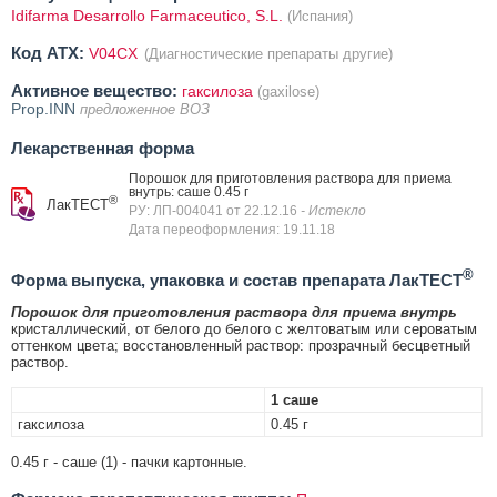
Idifarma Desarrollo Farmaceutico, S.L.
(Испания)
Код ATX:
V04CX
(Диагностические препараты другие)
Активное вещество:
гаксилоза
(gaxilose)
Prop.INN
предложенное ВОЗ
Лекарственная форма
Порошок для приготовления раствора для приема
внутрь: саше 0.45 г
®
ЛакТЕСТ
РУ: ЛП-004041 от 22.12.16
- Истекло
Дата переоформления: 19.11.18
®
Форма выпуска, упаковка и состав препарата ЛакТЕСТ
Порошок для приготовления раствора для приема внутрь
кристаллический, от белого до белого с желтоватым или сероватым
оттенком цвета; восстановленный раствор: прозрачный бесцветный
раствор.
1 саше
гаксилоза
0.45 г
0.45 г - саше (1) - пачки картонные.