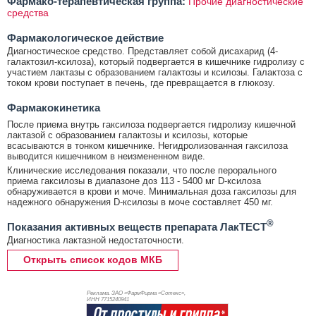
Фармако-терапевтическая группа:
Прочие диагностические
средства
Фармакологическое действие
Диагностическое средство. Представляет собой дисахарид (4-
галактозил-ксилоза), который подвергается в кишечнике гидролизу с
участием лактазы с образованием галактозы и ксилозы. Галактоза с
током крови поступает в печень, где превращается в глюкозу.
Фармакокинетика
После приема внутрь гаксилоза подвергается гидролизу кишечной
лактазой с образованием галактозы и ксилозы, которые
всасываются в тонком кишечнике. Негидролизованная гаксилоза
выводится кишечником в неизмененном виде.
Клинические исследования показали, что после перорального
приема гаксилозы в диапазоне доз 113 - 5400 мг D-ксилоза
обнаруживается в крови и моче. Минимальная доза гаксилозы для
надежного обнаружения D-ксилозы в моче составляет 450 мг.
®
Показания активных веществ препарата ЛакТЕСТ
Диагностика лактазной недостаточности.
Открыть список кодов МКБ
Реклама. ЗАО «ФармФирма «Сотекс»,
ИНН 771
5240941