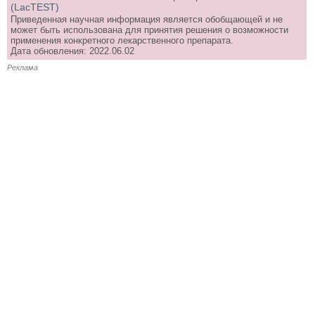
(LacTEST)
Приведенная научная информация является обобщающей и не
может быть использована для принятия решения о возможности
применения конкретного лекарственного препарата.
Дата обновления: 2022.06.02
Реклама