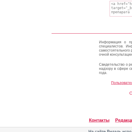
Информация о пр
специалистов. Ин
самостоятельного 
очной консультации
Свидетельство о р
надзору в сфере с
года.
Пользовате
C
Контакты
Редакц
На сайте Видаль испо