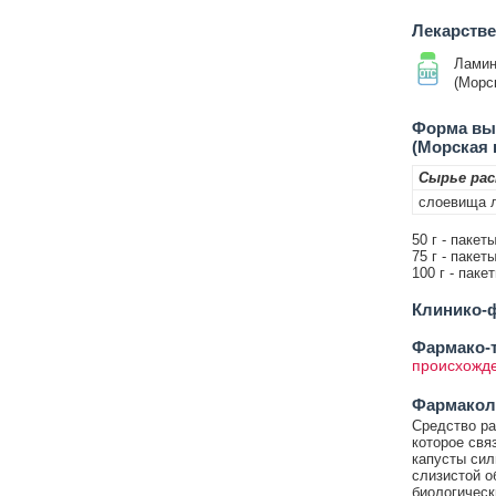
Лекарств
Ламин
(Морс
Форма вып
(Морская 
Сырье ра
слоевища 
50 г - пакет
75 г - пакет
100 г - паке
Клинико-ф
Фармако-т
происхожд
Фармакол
Средство ра
которое свя
капусты сил
слизистой о
биологическ