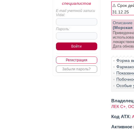
специалистов
⚠️ Срок де
E-mail учетной записи
31.12.25
Vidal:
Описание 
(Морская 
Пароль:
Приведенна
использова
лекарствен
Дата обнов
Регистрация
Форма вы
Фармако-
Забыли пароль?
Показан
Побочно
Особые 
Владелец 
ЛЕК С+, О
Код ATX:
Активное 