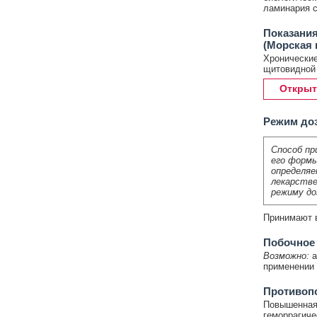
ламинария с
Показания
(Морская 
Хронические
щитовидной 
Открыт
Режим до
Способ пр
его формы
определяе
лекарстве
режиму до
Принимают в
Побочное
Возможно:
а
применении 
Противоп
Повышенная 
геморрагиче