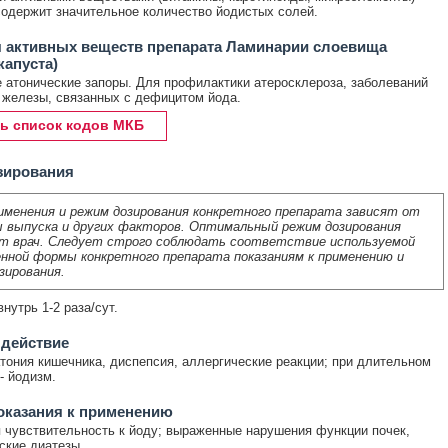
одержит значительное количество йодистых солей.
 активных веществ препарата Ламинарии слоевища
капуста)
 атонические запоры. Для профилактики атеросклероза, заболеваний
железы, связанных с дефицитом йода.
ь список кодов МКБ
зирования
именения и режим дозирования конкретного препарата зависят от
 выпуска и других факторов. Оптимальный режим дозирования
т врач. Следует строго соблюдать соответствие используемой
нной формы конкретного препарата показаниям к применению и
зирования.
нутрь 1-2 раза/сут.
 действие
тония кишечника, диспепсия, аллергические реакции; при длительном
- йодизм.
оказания к применению
чувствительность к йоду; выраженные нарушения функции почек,
ские диатезы.