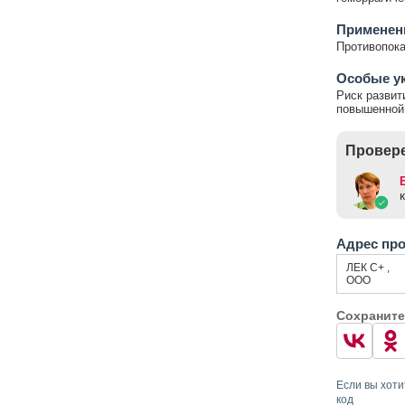
Применен
Противопока
Особые у
Риск развит
повышенной 
Провере
Адрес пр
ЛЕК С+ ,
ООО
Сохраните
Если вы хоти
код