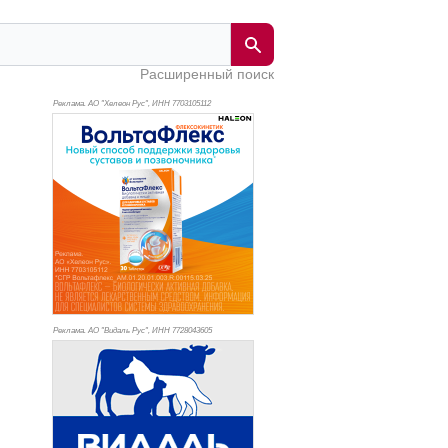
Расширенный поиск
Реклама. АО "Хелеон Рус", ИНН 770
3105112
Реклама. АО "Видаль Рус", ИНН 772
8043605