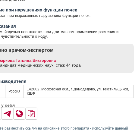
ие при нарушениях функции почек
зан при выраженных нарушениях функции почек.
казания
ия йодизма повышается при длительном применении растения и
чувствительности к йоду.
но врачом-экспертом
Баркова Татьяна Викторовна
кандидат медицинских наук, стаж 44 годa
оизводителя
142002, Московская обл., г. Домодедово, ул. Текстильщиков,
Россия
КШФ
 у себя
те разместить ссылку на описание этого препарата - используйте данный