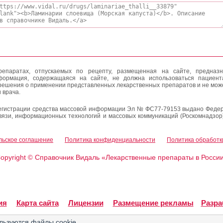
епаратах, отпускаемых по рецепту, размещенная на сайте, предназн
формация, содержащаяся на сайте, не должна использоваться пациен
решения о применении представленных лекарственных препаратов и не мож
 врача.
егистрации средства массовой информации Эл № ФС77-79153 выдано Федер
вязи, информационных технологий и массовых коммуникаций (Роскомнадзор
льское соглашение
Политика конфиденциальности
Политика обработк
opyright
Справочник Видаль «Лекарственные препараты в Росси
©
ия
Карта сайта
Лицензии
Размещение рекламы
Разра
льзуются файлы cookie