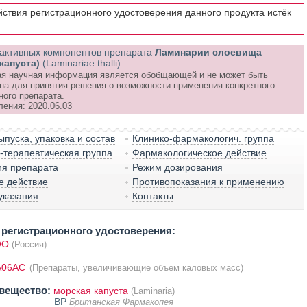
йствия регистрационного удостоверения данного продукта истёк
активных компонентов препарата
Ламинарии слоевища
капуста)
(Laminariae thalli)
я научная информация является обобщающей и не может быть
на для принятия решения о возможности применения конкретного
ного препарата.
ления: 2020.06.03
пуска, упаковка и состав
Клинико-фармакологич. группа
терапевтическая группа
Фармакологическое действие
ия препарата
Режим дозирования
е действие
Противопоказания к применению
указания
Контакты
регистрационного удостоверения:
ОО
(Россия)
A06AC
(Препараты, увеличивающие объем каловых масс)
вещество:
морская капуста
(Laminaria)
BP
Британская Фармакопея