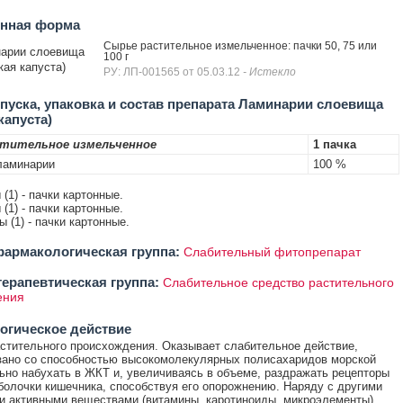
енная форма
Сырье растительное измельченное: пачки 50, 75 или
арии слоевища
100 г
кая капуста)
РУ: ЛП-001565 от 05.03.12
- Истекло
уска, упаковка и состав препарата Ламинарии слоевища
капуста)
стительное измельченное
1 пачка
ламинарии
100 %
ы (1) - пачки картонные.
ы (1) - пачки картонные.
ты (1) - пачки картонные.
армакологическая группа:
Слабительный фитопрепарат
ерапевтическая группа:
Слабительное средство растительного
ения
огическое действие
стительного происхождения. Оказывает слабительное действие,
зано со способностью высокомолекулярных полисахаридов морской
ьно набухать в ЖКТ и, увеличиваясь в объеме, раздражать рецепторы
болочки кишечника, способствуя его опорожнению. Наряду с другими
и активными веществами (витамины, каротиноиды, микроэлементы)