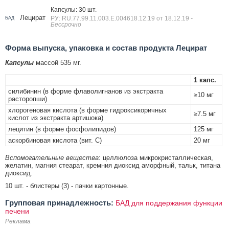
Капсулы: 30 шт.
Лецират
РУ: RU.77.99.11.003.Е.004618.12.19 от 18.12.19
-
БАД
Бессрочно
Форма выпуска, упаковка и состав продукта Лецират
Капсулы
массой 535 мг.
1 капс.
силибинин (в форме флаволигнанов из экстракта
≥10 мг
расторопши)
хлорогеновая кислота (в форме гидроксикоричных
≥7.5 мг
кислот из экстракта артишока)
лецитин (в форме фосфолипидов)
125 мг
аскорбиновая кислота (вит. C)
20 мг
Вспомогательные вещества
: целлюлоза микрокристаллическая,
желатин, магния стеарат, кремния диоксид аморфный, тальк, титана
диоксид.
10 шт. - блистеры (3) - пачки картонные.
Групповая принадлежность:
БАД для поддержания функции
печени
Реклама