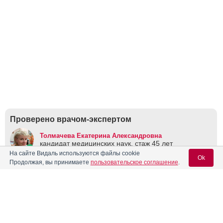
Проверено врачом-экспертом
Толмачева Екатерина Александровна
кандидат медицинских наук, стаж 45 лет
На сайте Видаль используются файлы cookie
Ok
Продолжая, вы принимаете
пользовательское соглашение
.
Сохраните у себя
Вход для специалистов
Если вы хотите разместить ссылку на описание этого препарата -
E-mail учетной записи Vidal:
используйте данный код