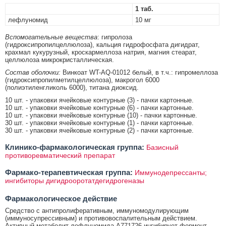
1 таб.
лефлуномид
10 мг
Вспомогательные вещества
: гипролоза
(гидроксипропилцеллюлоза), кальция гидрофосфата дигидрат,
крахмал кукурузный, кроскармеллоза натрия, магния стеарат,
целлюлоза микрокристаллическая.
Состав оболочки:
Винкоат WT-AQ-01012 белый, в т.ч.: гипромеллоза
(гидроксипропилметилцеллюлоза), макрогол 6000
(полиэтиленгликоль 6000), титана диоксид.
10 шт. - упаковки ячейковые контурные (3) - пачки картонные.
10 шт. - упаковки ячейковые контурные (6) - пачки картонные.
10 шт. - упаковки ячейковые контурные (10) - пачки картонные.
30 шт. - упаковки ячейковые контурные (1) - пачки картонные.
30 шт. - упаковки ячейковые контурные (2) - пачки картонные.
Клинико-фармакологическая группа:
Базисный
противоревматический препарат
Фармако-терапевтическая группа:
Иммунодепрессанты;
ингибиторы дигидрооротатдегидрогеназы
Фармакологическое действие
Средство с антипролиферативным, иммуномодулирующим
(иммуносупрессивным) и противовоспалительным действием.
Активный метаболит лефлуномида А771726 ингибирует фермент