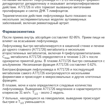
дегидрооротат дегидрогеназу и оказывает антипролиферативное
действие. А771726 in vitro тормозит вызванную митогенами
пролиферацию и синтез ДНК Т-лимфоцитов.
Терапевтическое действие лефлуномида было показано на
нескольких экспериментальных моделях аутоиммунных
заболеваний, включая ревматоидный артрит.
Фармакокинетика
После приема внутрь абсорбция составляет 82-95%. Прием пищи не
влияет на всасывание лефлуномида.
Лефлуномид быстро метаболизируется в кишечной стенке и печени
до одного главного (А771726) метаболита и нескольких
второстепенных метаболитов, включая 4-трифлуорометилаланин.
C
метаболита А771726 определяется в течение 1-24 ч после
max
однократно принятой дозы. В плазме А771726 быстро связывается с
альбумином. Несвязанная фракция А771726 составляет 0.62%.
Биотрансформация лефлуномида в А771726 и последующий
метаболизм самого А771726 контролируются несколькими
ферментами и происходят в микросомальных и других клеточных
фракциях.
В плазме, моче и кале определяются следовые количества
лефлуномида. Выведение А771726 медленное и характеризуется
клиренсом 31 мл/ч. T
- около 2 недель.
1/2
У больных, находящихся на гемодиализе, выведение происходит
быстрее и T
уменьшается.
1/2