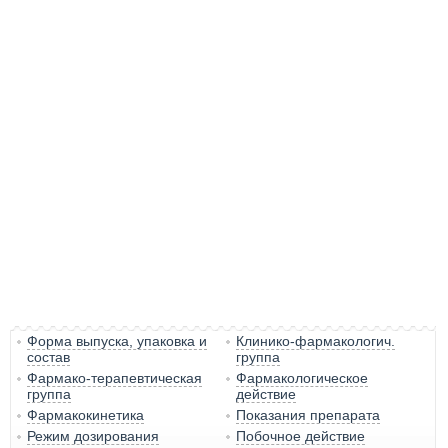
Форма выпуска, упаковка и
Клинико-фармакологич.
состав
группа
Фармако-терапевтическая
Фармакологическое
группа
действие
Фармакокинетика
Показания препарата
Режим дозирования
Побочное действие