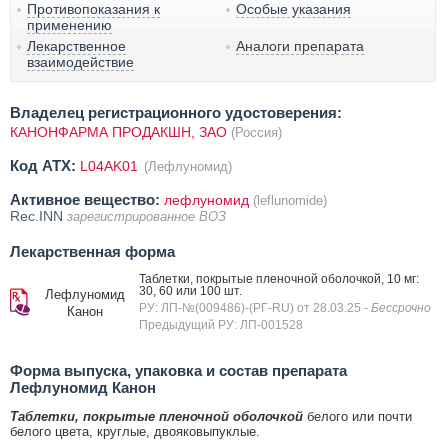
Противопоказания к
Особые указания
применению
Лекарственное
Аналоги препарата
взаимодействие
Владелец регистрационного удостоверения:
КАНОНФАРМА ПРОДАКШН, ЗАО
(Россия)
Код ATX:
L04AK01
(Лефлуномид)
Активное вещество:
лефлуномид
(leflunomide)
Rec.INN
зарегистрированное ВОЗ
Лекарственная форма
Таблетки, покрытые пленочной оболочкой, 10 мг:
30, 60 или 100 шт.
Лефлуномид
РУ: ЛП-№(009486)-(РГ-RU) от 28.03.25
- Бессрочно
Канон
Предыдущий РУ: ЛП-001528
Форма выпуска, упаковка и состав препарата
Лефлуномид Канон
Таблетки, покрытые пленочной оболочкой
белого или почти
белого цвета, круглые, двояковыпуклые.