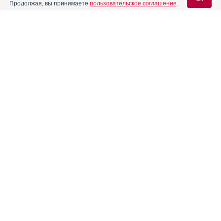
Продолжая, вы принимаете
пользовательское соглашение
.
Вход для специалистов
E-mail учетной записи Vidal:
Пароль:
Регистрация
Забыли пароль?