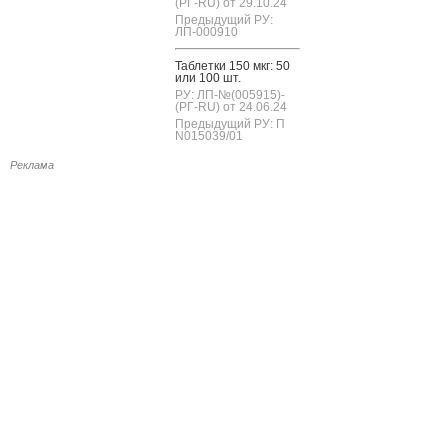
(РГ-RU) от 29.10.24
Предыдущий РУ:
ЛП-000910
Таб­летки 150 мкг: 50
или 100 шт.
РУ: ЛП-№(005915)-
(РГ-RU) от 24.06.24
Предыдущий РУ: П
N015039/01
Реклама