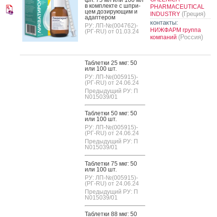
в ком­плек­те с шпри­
PHARMACEUTICAL
цем до­зиру­ющим и
(Греция)
INDUSTRY
адап­те­ром
контакты:
РУ: ЛП-№(004762)-
НИЖФАРМ группа
(РГ-RU) от 01.03.24
(Россия)
компаний
Таб­летки 25 мкг: 50
или 100 шт.
РУ: ЛП-№(005915)-
(РГ-RU) от 24.06.24
Предыдущий РУ: П
N015039/01
Таб­летки 50 мкг: 50
или 100 шт.
РУ: ЛП-№(005915)-
(РГ-RU) от 24.06.24
Предыдущий РУ: П
N015039/01
Таб­летки 75 мкг: 50
или 100 шт.
РУ: ЛП-№(005915)-
(РГ-RU) от 24.06.24
Предыдущий РУ: П
N015039/01
Таб­летки 88 мкг: 50