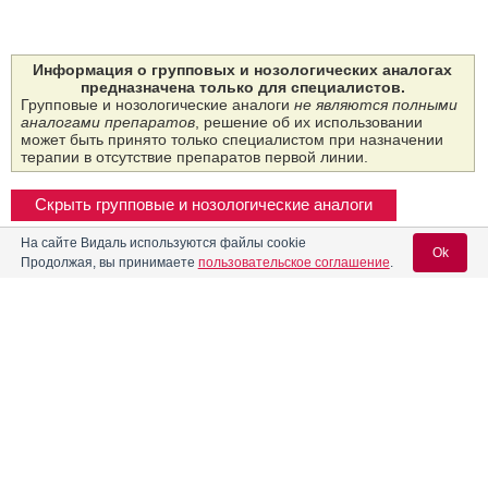
Информация о групповых и нозологических аналогах
предназначена только для специалистов.
Групповые и нозологические аналоги
не являются полными
аналогами препаратов
, решение об их использовании
может быть принято только специалистом при назначении
терапии в отсутствие препаратов первой линии.
Скрыть групповые и нозологические аналоги
На сайте Видаль используются файлы cookie
Групповые аналоги: 2
Ok
Продолжая, вы принимаете
пользовательское соглашение
.
Название
Форма выпуска
Владелец рег. уд.
Спрей для мес­тно­го и
Вход для специалистов
на­руж­но­го при­мене­
ния до­зиро­ван­ный 4.6
мг/1 до­за: фл. 50 мл
E-mail учетной записи Vidal:
(650 доз) с на­сад­кой-
ТУЛЬСКАЯ
до­зато­ром/на­сад­кой-
Лидокаин
ФАРМАЦЕВТИЧЕСКАЯ
рас­пы­лите­лем
(Россия)
ФАБРИКА
РУ: ЛП-№(003548)-
(РГ-RU) от 31.10.23
Пароль:
Предыдущий РУ:
ЛП-007080