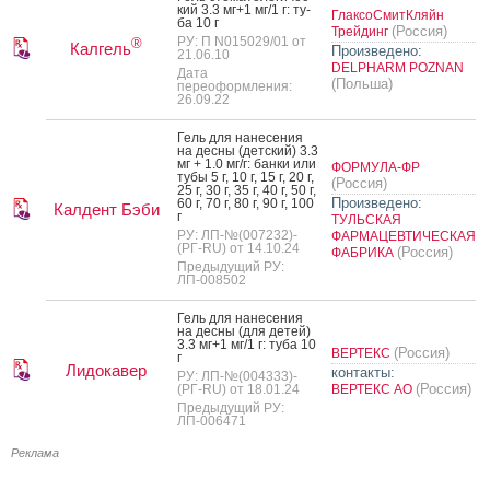
кий 3.3 мг+1 мг/1 г: ту­
ГлаксоСмитКляйн
ба 10 г
(Россия)
Трейдинг
РУ: П N015029/01 от
®
Калгель
Произведено:
21.06.10
DELPHARM POZNAN
Дата
(Польша)
переоформления:
26.09.22
Гель для на­несе­ния
на дес­ны (дет­ский) 3.3
мг + 1.0 мг/г: бан­ки или
ФОРМУЛА-ФР
ту­бы 5 г, 10 г, 15 г, 20 г,
(Россия)
25 г, 30 г, 35 г, 40 г, 50 г,
Произведено:
60 г, 70 г, 80 г, 90 г, 100
Калдент Бэби
г
ТУЛЬСКАЯ
РУ: ЛП-№(007232)-
ФАРМАЦЕВТИЧЕСКАЯ
(РГ-RU) от 14.10.24
(Россия)
ФАБРИКА
Предыдущий РУ:
ЛП-008502
Гель для на­несе­ния
на дес­ны (для де­тей)
3.3 мг+1 мг/1 г: ту­ба 10
(Россия)
ВЕРТЕКС
г
Лидокавер
контакты:
РУ: ЛП-№(004333)-
(Россия)
(РГ-RU) от 18.01.24
ВЕРТЕКС АО
Предыдущий РУ:
ЛП-006471
Реклама