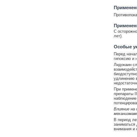
Применени
Противопока
Применен
C осторожно
лет).
Особые у
Перед начал
гипоксию и 
Лидокаин сл
взаимодейс
биодоступно
удлинению в
недостаточн
При примене
препараты I
наблюдение 
потенцирова
Влияние на
механизмам
В период ле
заниматься 
внимания и 