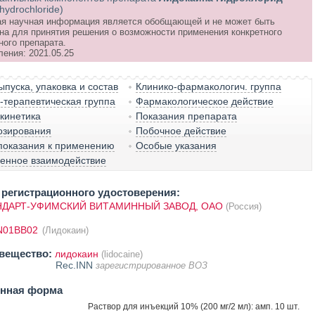
hydrochloride)
я научная информация является обобщающей и не может быть
на для принятия решения о возможности применения конкретного
ного препарата.
ления: 2021.05.25
пуска, упаковка и состав
Клинико-фармакологич. группа
терапевтическая группа
Фармакологическое действие
кинетика
Показания препарата
озирования
Побочное действие
показания к применению
Особые указания
венное взаимодействие
регистрационного удостоверения:
ДАРТ-УФИМСКИЙ ВИТАМИННЫЙ ЗАВОД, ОАО
(Россия)
N01BB02
(Лидокаин)
вещество:
лидокаин
(lidocaine)
Rec.INN
зарегистрированное ВОЗ
енная форма
Раствор для инъекций 10% (200 мг/2 мл): амп. 10 шт.