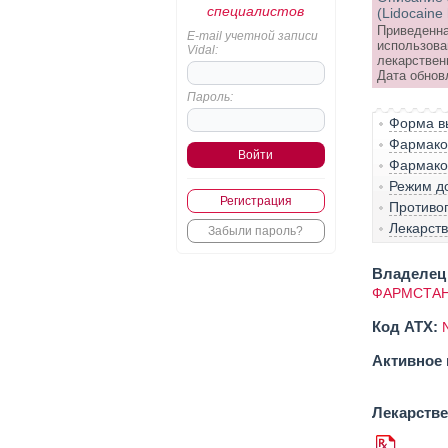
специалистов
(Lidocaine 
Приведенна
E-mail учетной записи
использова
Vidal:
лекарствен
Дата обнов
Пароль:
Форма вы
Фармако-
Фармако
Режим д
Регистрация
Противо
Лекарст
Забыли пароль?
Владелец 
ФАРМСТАН
Код ATX:
Активное 
Лекарств