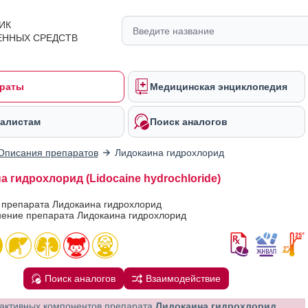
ИК
ЕННЫХ СРЕДСТВ
раты
Медицинская энциклопедия
алистам
Поиск аналогов
Описания препаратов
Лидокаина гидрохлорид
 гидрохлорид (Lidocaine hydrochloride)
 препарата Лидокаина гидрохлорид
ение препарата Лидокаина гидрохлорид
Поиск аналогов
Взаимодействие
активных компонентов препарата
Лидокаина гидрохлорид