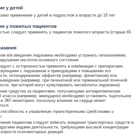
е у детей
зано применение у детей и подростков в возрасте до 18 лет
ие у пожилых пациентов
стью следует применять у пациентов пожилого возраста (старше 65
казания
ом в/в введения лидокаина необходимо устранить гипокалиемию,
нарушения кислотно-основного состояния.
едует с осторожностью применять в комбинации с препаратами,
твующими с лидокаином и приводящими к повышению его
сти, потенцированию эффектов (например, фенитоином) или
ыведения (например, при печеночной или терминальной почечной
ости, при которой могут кумулировать метаболиты лидокаина).
нии средства за пациентами, получающими антиаритмические
II класса (например, амиодарон) необходимо установить тщательное
и ЭКГ-мониторинг, поскольку влияние на сердце может
ться.
 способность к управлению транспортными средствами и
и
чения пациентам следует избегать вождения транспортных средств и
другими видами деятельности, требующими высокой концентрации
скорости психомоторных реакций.