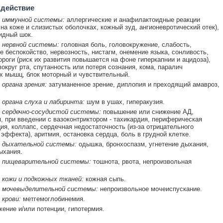
 действие
 иммунной системы:
аллергические и анафилактоидные реакции
 на коже и слизистых оболочках, кожный зуд, ангионевротический отек),
идный шок.
 нервной системы:
головная боль, головокружение, слабость,
е беспокойство, нервозность, нистагм, онемение языка, сонливость,
ороги (риск их развития повышается на фоне гиперкапнии и ацидоза),
вокруг рта, спутанность или потеря сознания, кома, паралич
 мышц, блок моторный и чувствительный.
 органа зрения:
затуманенное зрение, диплопия и преходящий амавроз,
органа слуха и лабиринта:
шум в ушах, гиперакузия.
 сердечно-сосудистой системы:
повышение или снижение АД,
, при введении с вазоконтриктором - тахикардия, периферическая
ия, коллапс, сердечная недостаточность (из-за отрицательного
 эффекта), аритмия, остановка сердца, боль в грудной клетке.
 дыхательной системы:
одышка, бронхоспазм, угнетение дыхания,
ыхания.
 пищеварительной системы:
тошнота, рвота, непроизвольная
 кожи и подкожных тканей:
кожная сыпь.
 мочевыделительной системы:
непроизвольное мочеиспускание.
крови:
метгемоглобинемия.
ение и/или потенции, гипотермия.