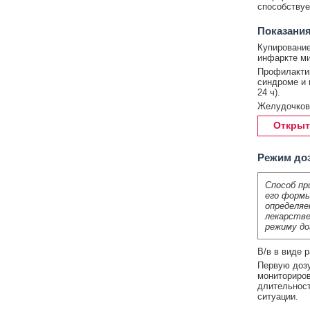
способствуе
Показания
Купирование
инфаркте ми
Профилактик
синдроме и 
24 ч).
Желудочковы
Открыт
Режим до
Способ пр
его формы
определяе
лекарстве
режиму до
В/в в виде 
Первую доз
мониториров
длительност
ситуации.