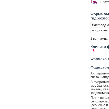
Лидок
Форма вып
гидрохло
Раствор д
лидокаина 
2 мл - ампул
Клинико-ф
I B
Фармако-т
Фармакол
Антиаритмич
ацетанилида
Антиаритмич
мембраноста
каналы, уве
кардиомиоци
Почти не вл
реполяризац
(особенно и
продолжител