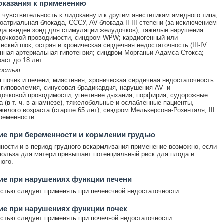
оказания к применению
чувствительность к лидокаину и к другим анестетикам амидного типа;
оатриальная блокада, СССУ, AV-блокада II-III степени (за исключением
гда введен зонд для стимуляции желудочков), тяжелые нарушения
дочковой проводимости, синдром WPW; кардиогенный или
еский шок, острая и хроническая сердечная недостаточность (III-IV
нная артериальная гипотензия; синдром Морганьи-Адамса-Стокса;
аст до 18 лет.
ностью
 почек и печени, миастения; хроническая сердечная недостаточность
и, гиповолемия, синусовая брадикардия, нарушения AV- и
очковой проводимости, угнетение дыхания, порфирия, судорожные
а (в т. ч. в анамнезе), тяжелобольные и ослабленные пациенты,
жилого возраста (старше 65 лет), синдром Мелькерсона-Розенталя; III
ременности.
е при беременности и кормлении грудью
ности и в период грудного вскармливания применение возможно, если
ольза для матери превышает потенциальный риск для плода и
ого.
ие при нарушениях функции печени
стью следует применять при печеночной недостаточности.
ие при нарушениях функции почек
стью следует применять при почечной недостаточности.