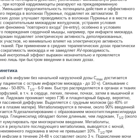
, при которой кардиомиоциты реагируют на преждевременную
 Уменьшает продолжительность потенциала действия и эффективного
го периода в волокнах Пуркинье, подавляет их автоматизм. В
ских дозах улучшает проводимость в волокнах Пуркинье и в месте их
с сократительным миокардом желудочков, устраняя условия
я феномена "повторного входа" (re-entry), особенно в условиях
о повреждения сердечной мышцы, например, при инфаркте миокарда.
докаин подавляет электрическую активность деполяризованных,
х участков, но минимально влияет на электрическую активность
тканей. При применении в средних терапевтических дозах практически
 сократимость миокарда и не замедляет AV-проводимость.
ый инотропный эффект выражен незначительно и проявляется
нно лишь при быстром введении в высоких дозах.
инетика
ой в/в инфузии без начальной нагрузочной дозы C
достигается
max
 (у пациентов с острым инфарктом миокарда - до 10 ч). Связывание с
змы - 50-80%. T
- 6-9 мин. Быстро распределяется в органах и тканях
1/2
рфузией, в т.ч. в сердце, легких, печени, почках, затем в мышечной и
ни. Лидокаин проникает через ГЭБ и плацентарный барьер, вероятно,
 пассивной диффузии. Выделяется с грудным молоком (до 40% от
и в плазме матери). Метаболизируется в печени, около 90% введенной
гается N-дезалкилированию с образованием моноэтилглицинксилидида
лида. Глицинксилид обладает более длинным, чем лидокаин, T
(около
1/2
ет кумулировать при многократном введении. Метаболиты,
я в результате последующего метаболизма, выводятся с мочой,
неизменного лидокаина в моче не превышает 10%. T
при
1/2
 инфузии в течение 24-48 ч составляет около 3 ч. Подкисление мочи