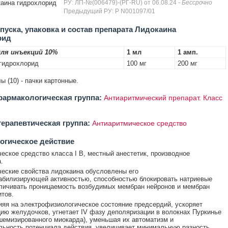
аина гидрохлорид
РУ: ЛП-№(006479)-(РГ-RU) от 06.08.24
- Бессрочно
Предыдущий РУ: Р N001097/01
уска, упаковка и состав препарата Лидокаина
рид
ля инъекций 10%
1 мл
1 амп.
гидрохлорид
100 мг
200 мг
ы (10) - пачки картонные.
армакологическая группа:
Антиаритмический препарат. Класс
ерапевтическая группа:
Антиаритмическое средство
огическое действие
еское средство класса I B, местный анестетик, производное
.
еские свойства лидокаина обусловлены его
билизирующей активностью, способностью блокировать натриевые
личивать проницаемость возбудимых мембран нейронов и мембран
тов.
ияя на электрофизиологическое состояние предсердий, ускоряет
ию желудочков, угнетает IV фазу деполяризации в волокнах Пуркинье
шемизированного миокарда), уменьшая их автоматизм и
ьность потенциала действия, увеличивает минимальную разность