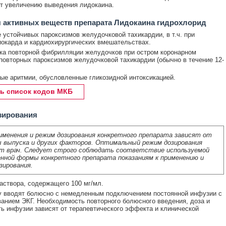
т увеличению выведения лидокаина.
 активных веществ препарата Лидокаина гидрохлорид
 устойчивых пароксизмов желудочковой тахикардии, в т.ч. при
окарда и кардиохирургических вмешательствах.
а повторной фибрилляции желудочков при остром коронарном
повторных пароксизмов желудочковой тахикардии (обычно в течение 12-
е аритмии, обусловленные гликозидной интоксикацией.
ь список кодов МКБ
зирования
именения и режим дозирования конкретного препарата зависят от
 выпуска и других факторов. Оптимальный режим дозирования
т врач. Следует строго соблюдать соответствие используемой
нной формы конкретного препарата показаниям к применению и
зирования.
раствора, содержащего 100 мг/мл.
у вводят болюсно с немедленным подключением постоянной инфузии с
анием ЭКГ. Необходимость повторного болюсного введения, доза и
ь инфузии зависят от терапевтического эффекта и клинической