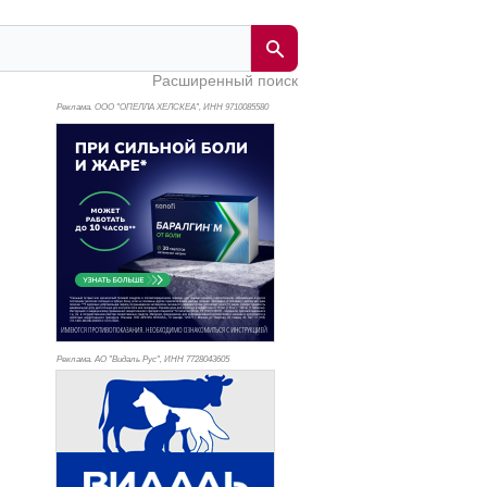
Расширенный поиск
Реклама. ООО "ОПЕЛЛА ХЕЛСКЕА", ИНН 971
0085580
Реклама. АО "Видаль Рус", ИНН 772
8043605