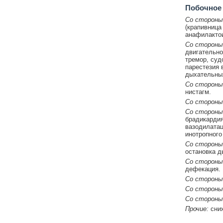
Побочное
Со стороны
(крапивница
анафилакто
Со стороны
двигательно
тремор, суд
парестезия 
дыхательных
Со стороны
нистагм.
Со стороны 
Со стороны
брадикардия
вазодилатац
инотропного
Со стороны
остановка д
Со стороны
дефекация.
Со стороны
Со стороны
Со стороны 
Прочие:
сниж