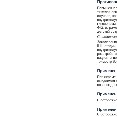
Противоп
Повышенная 
тяжелая син
случаев, ко
внутрижелу
гиповолемич
ФК); выраже
детский возр
С осторож
Заболевания
II-III стади
внутрижелуд
расстройств
пациенты по
триместр бе
Применени
При беремен
ожидаемая п
новорожденн
Применен
С осторожно
Применен
С осторожно