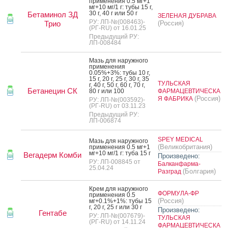
при­мене­ния 0.5 мг+1
мг+10 мг/1 г: ту­бы 15 г,
30 г, 40 г или 50 г
Бетаминол ЗД
ЗЕЛЕНАЯ ДУБРАВА
РУ: ЛП-№(008463)-
Трио
(Россия)
(РГ-RU) от 16.01.25
Предыдущий РУ:
ЛП-008484
Мазь для на­руж­но­го
при­мене­ния
0.05%+3%: ту­бы 10 г,
15 г, 20 г, 25 г, 30 г, 35
ТУЛЬСКАЯ
г, 40 г, 50 г, 60 г, 70 г,
Бетанецин СК
80 г или 100
ФАРМАЦЕВТИЧЕСКА
(Россия)
Я ФАБРИКА
РУ: ЛП-№(003592)-
(РГ-RU) от 03.11.23
Предыдущий РУ:
ЛП-006874
SPEY MEDICAL
Мазь для на­руж­но­го
(Великобритания)
при­мене­ния 0.5 мг+1
мг+10 мг/1 г: ту­ба 15 г
Вегадерм Комби
Произведено:
РУ: ЛП-008845 от
Балканфарма-
25.04.24
(Болгария)
Разград
Крем для на­руж­но­го
ФОРМУЛА-ФР
при­мене­ния 0.5
(Россия)
мг+0.1%+1%: ту­бы 15
г, 20 г, 25 г или 30 г
Произведено:
Гентабе
РУ: ЛП-№(007679)-
ТУЛЬСКАЯ
(РГ-RU) от 14.11.24
ФАРМАЦЕВТИЧЕСКА