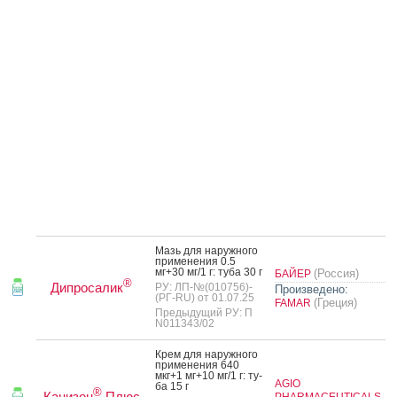
Мазь для на­руж­но­го
при­мене­ния 0.5
мг+30 мг/1 г: ту­ба 30 г
(Россия)
БАЙЕР
®
Дипросалик
РУ: ЛП-№(010756)-
Произведено:
(РГ-RU) от 01.07.25
(Греция)
FAMAR
Предыдущий РУ: П
N011343/02
Крем для на­руж­но­го
при­мене­ния 640
мкг+1 мг+10 мг/1 г: ту­
AGIO
ба 15 г
®
Канизон
Плюс