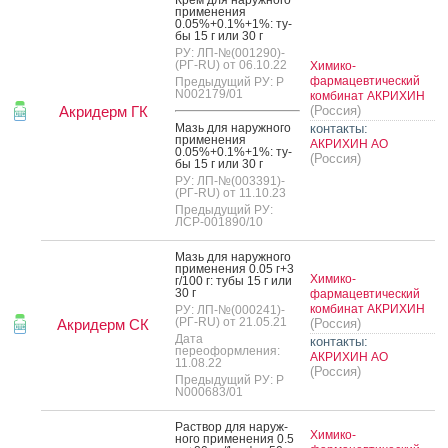
Крем для на­руж­но­го
при­мене­ния
0.05%+0.1%+1%: ту­
бы 15 г или 30 г
РУ: ЛП-№(001290)-
(РГ-RU) от 06.10.22
Химико-
фармацевтический
Предыдущий РУ: Р
N002179/01
комбинат АКРИХИН
Акридерм ГК
(Россия)
Мазь для на­руж­но­го
контакты:
при­мене­ния
АКРИХИН АО
0.05%+0.1%+1%: ту­
(Россия)
бы 15 г или 30 г
РУ: ЛП-№(003391)-
(РГ-RU) от 11.10.23
Предыдущий РУ:
ЛСР-001890/10
Мазь для на­руж­но­го
при­мене­ния 0.05 г+3
Химико-
г/100 г: ту­бы 15 г или
30 г
фармацевтический
комбинат АКРИХИН
РУ: ЛП-№(000241)-
(РГ-RU) от 21.05.21
Акридерм СК
(Россия)
Дата
контакты:
переоформления:
АКРИХИН АО
11.08.22
(Россия)
Предыдущий РУ: Р
N000683/01
Рас­твор для на­руж­
Химико-
но­го при­мене­ния 0.5