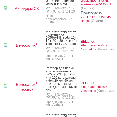
фармацевтический
мг+20 мг/1 г: фл. 50
мл или 100 мл
комбинат АКРИХИН
Акридерм СК
(Россия)
РУ: ЛП-№(001743)-
(РГ-RU) от 27.01.23
Произведено:
Дата
GALENTIC PHARMA
переоформления:
(Индия)
(India)
26.04.23
Мазь для на­руж­но­го
при­мене­ния
0.05%+3%: ту­бы 10 г,
15 г, 20 г, 30 г или 40 г
BELUPO,
1 шт., 15 г и 30 г 2 шт.
®
Белосалик
Pharmaceuticals &
РУ: ЛП-№(001455)-
(Хорватия)
Cosmetics
(РГ-RU) от 28.11.22
Предыдущий РУ: П
N014695/01
Рас­твор для на­руж­
но­го при­мене­ния
0.05%+2%: фл. 50 мл
или 100 мл с ка­пельн.
и фл. 20 мл, 50 мл
BELUPO,
®
или 100 мл в компл. с
Белосалик
на­сад­кой-рас­пы­лите­
Pharmaceuticals &
лосьон
лем
(Хорватия)
Cosmetics
РУ: ЛП-№(003939)-
(РГ-RU) от 07.12.23
Предыдущий РУ: П
N012748/01
Мазь для на­руж­но­го