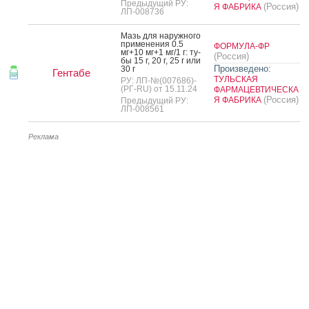
Предыдущий РУ:
(Россия)
Я ФАБРИКА
ЛП-008736
Мазь для на­руж­но­го
при­мене­ния 0.5
ФОРМУЛА-ФР
мг+10 мг+1 мг/1 г: ту­
(Россия)
бы 15 г, 20 г, 25 г или
Произведено:
30 г
Гентабе
ТУЛЬСКАЯ
РУ: ЛП-№(007686)-
(РГ-RU) от 15.11.24
ФАРМАЦЕВТИЧЕСКА
(Россия)
Я ФАБРИКА
Предыдущий РУ:
ЛП-008561
Реклама