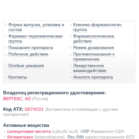
Форма выпуска, упаковка и
Клинико-фармакологич.
состав
группа
Фармако-терапевтическая
Фармакологическое
группа
действие
Показания препарата
Режим дозирования
Побочное действие
Противопоказания к
применению
Особые указания
Лекарственное
взаимодействие
Контакты
Аналоги препарата
Владелец регистрационного удостоверения:
ВЕРТЕКС, АО
(Россия)
Код ATX:
D07XC01
(Бетаметазон в комбинации с другими
препаратами)
Активные вещества
салициловая кислота
USP
(salicylic acid)
Фармакопея США
бетаметазон
Rec.INN
(betamethasone)
зарегистрированное ВОЗ