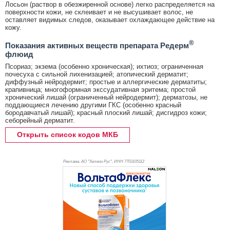
Лосьон (раствор в обезжиренной основе) легко распределяется на
поверхности кожи, не склеивает и не высушивает волос, не
оставляет видимых следов, оказывает охлаждающее действие на
кожу.
®
Показания активных веществ препарата Редерм
флюид
Псориаз; экзема (особенно хроническая); ихтиоз; ограниченная
почесуха с сильной лихенизацией; атопический дерматит;
диффузный нейродермит; простые и аллергические дерматиты;
крапивница; многоформная экссудативная эритема; простой
хронический лишай (ограниченный нейродермит); дерматозы, не
поддающиеся лечению другими ГКС (особенно красный
бородавчатый лишай); красный плоский лишай; дисгидроз кожи;
себорейный дерматит.
Открыть список кодов МКБ
Реклама. АО "Хелеон Рус", ИНН 770
3105112