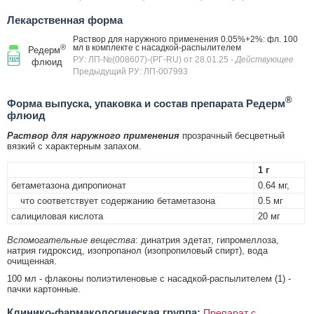
Лекарственная форма
Раствор для наружного применения 0.05%+2%: фл. 100
®
мл в комплекте с насадкой-распылителем
Редерм
РУ: ЛП-№(008607)-(РГ-RU) от 28.01.25
- Действующее
флюид
Предыдущий РУ: ЛП-007993
®
Форма выпуска, упаковка и состав препарата Редерм
флюид
Раствор для наружного применения
прозрачный бесцветный
вязкий с характерным запахом.
1 г
бетаметазона дипропионат
0.64 мг,
что соответствует содержанию бетаметазона
0.5 мг
салициловая кислота
20 мг
Вспомогательные вещества
: динатрия эдетат, гипромеллоза,
натрия гидроксид, изопропанол (изопропиловый спирт), вода
очищенная.
100 мл - флаконы полиэтиленовые с насадкой-распылителем (1) -
пачки картонные.
Клинико-фармакологическая группа:
Препарат с