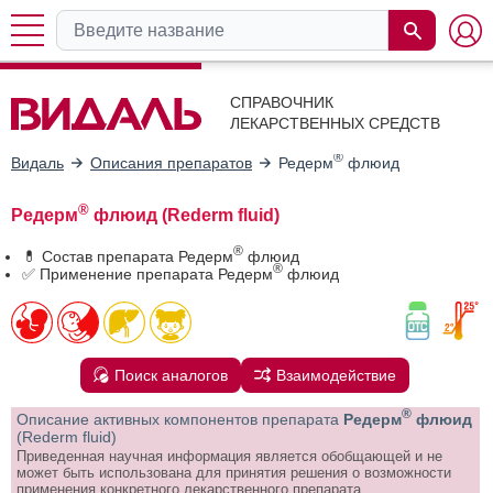
СПРАВОЧНИК
ЛЕКАРСТВЕННЫХ СРЕДСТВ
®
Видаль
Описания препаратов
Редерм
флюид
®
Редерм
флюид (Rederm fluid)
®
💊 Состав препарата Редерм
флюид
®
✅ Применение препарата Редерм
флюид
Поиск аналогов
Взаимодействие
®
Описание активных компонентов препарата
Редерм
флюид
(Rederm fluid)
Приведенная научная информация является обобщающей и не
может быть использована для принятия решения о возможности
применения конкретного лекарственного препарата.