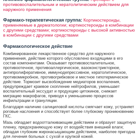
противовоспалительным и кератолитическим действием для
наружного применения
Фармако-терапевтическая группа:
Кортикостероиды,
применяемые в дерматологии; кортикостероиды в комбинации
с другими средствами; кортикостероиды с высокой активностью
в комбинации с другими средствами
Фармакологическое действие
Комбинированное лекарственное средство для наружного
применения, действие которого обусловлено входящими в его
состав компонентами. Оказывает противовоспалительное,
противоотечное, противоаллергическое, вазоконстрикторное,
антипролиферативное, иммунодепрессивное, кератолитическое,
противомикробное, противогрибковое и местное гипотермическое
действие. Тормозит высвобождение медиаторов воспаления,
предупреждает краевое скопление нейтрофилов, уменьшает
воспалительный экссудат и продукцию цитокинов, снижает
миграцию макрофагов, приводя к уменьшению процессов
инфильтрации и грануляции.
Благодаря наличию салициловой кислоты смягчает кожу, устраняет
роговые наслоения и способствует более глубокому проникновению
ГКС.
Мазь обладает водоотталкивающим действием и образует защитную
пленку, предохраняющую кожу от воздействия внешней влаги;
обладая глубоким жиронасыщающим действием, наиболее пригодна
для лечения больных с сухой и хрупкой кожей.