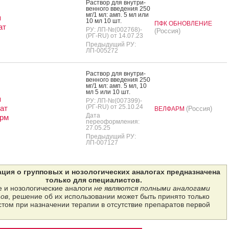
Рас­твор для внут­ри­
вен­но­го вве­дения 250
мг/1 мл: амп. 5 мл или
я
10 мл 10 шт.
ПФК ОБНОВЛЕНИЕ
ат
РУ: ЛП-№(002768)-
(Россия)
(РГ-RU) от 14.07.23
Предыдущий РУ:
ЛП-005272
Рас­твор для внут­ри­
вен­но­го вве­дения 250
мг/1 мл: амп. 5 мл, 10
мл 5 или 10 шт.
я
РУ: ЛП-№(007399)-
(РГ-RU) от 25.10.24
ат
(Россия)
ВЕЛФАРМ
Дата
рм
переоформления:
27.05.25
Предыдущий РУ:
ЛП-007127
ция о групповых и нозологических аналогах предназначена
только для специалистов.
 и нозологические аналоги
не являются полными аналогами
ов
, решение об их использовании может быть принято только
том при назначении терапии в отсутствие препаратов первой