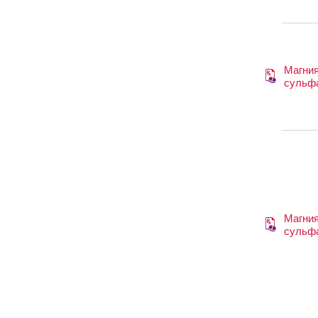
Магни
сульф
Магни
сульф