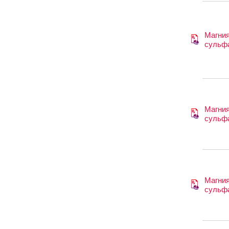
Магни
сульф
Магни
сульф
Магни
сульф