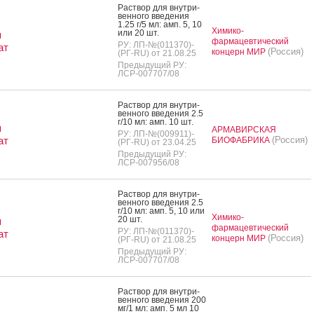
Рас­твор для внут­ри­
вен­но­го вве­дения
1.25 г/5 мл: амп. 5, 10
Химико-
или 20 шт.
я
фармацевтический
РУ: ЛП-№(011370)-
ат
(Россия)
концерн МИР
(РГ-RU) от 21.08.25
Предыдущий РУ:
ЛСР-007707/08
Рас­твор для внут­ри­
вен­но­го вве­дения 2.5
г/10 мл: амп. 10 шт.
я
АРМАВИРСКАЯ
РУ: ЛП-№(009911)-
ат
(Россия)
БИОФАБРИКА
(РГ-RU) от 23.04.25
Предыдущий РУ:
ЛСР-007956/08
Рас­твор для внут­ри­
вен­но­го вве­дения 2.5
г/10 мл: амп. 5, 10 или
Химико-
20 шт.
я
фармацевтический
РУ: ЛП-№(011370)-
ат
(Россия)
концерн МИР
(РГ-RU) от 21.08.25
Предыдущий РУ:
ЛСР-007707/08
Рас­твор для внут­ри­
вен­но­го вве­дения 200
мг/1 мл: амп. 5 мл 10