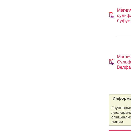
Магни
сульф
буфус
Магни
Сульф
Велфа
Информа
Групповые
препарат
специалис
линии.