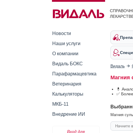
СПРАВОЧН
ЛЕКАРСТВ
Новости
Препа
Наши услуги
Специ
О компании
Видаль БОКС
Видаль
Парафармацевтика
Магния 
Ветеринария
💊 Анал
Калькуляторы
✅ Более
МКБ-11
Выбранн
Внедрение ИИ
Магния суль
Вход для