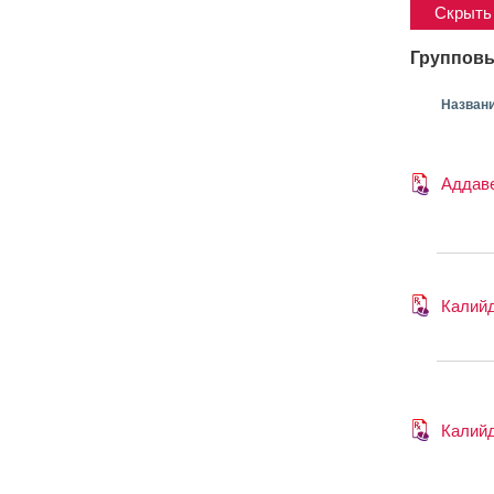
Скрыть 
Групповы
Назван
Аддав
Калий
Калий