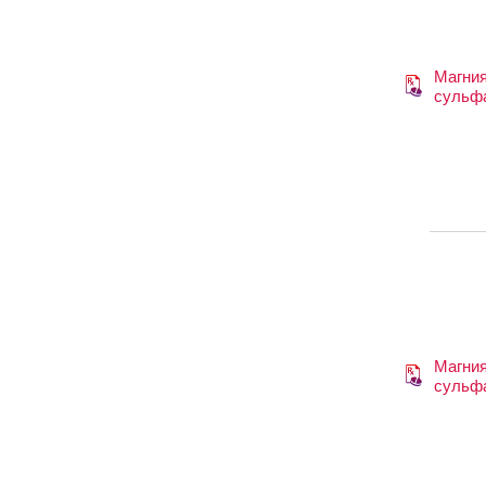
Магни
сульф
Магни
сульф