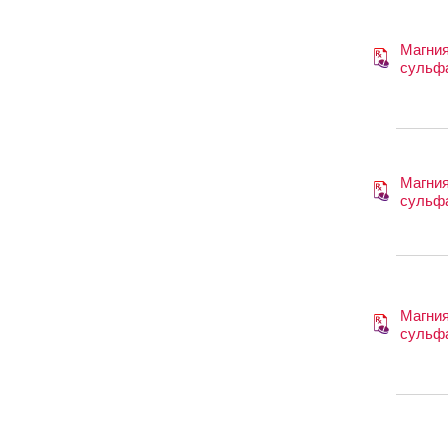
Магни
сульф
Магни
сульф
Магни
сульф