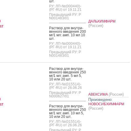
шт.
РУ: ЛП-№(000440)-
(РГ-RU) от 19.11.21
Предыдущий РУ: Р
N001483/01
я
ДАЛЬХИМФАРМ
ат
(Россия)
Рас­твор для внут­ри­
вен­но­го вве­дения 200
мг/1 мл: амп. 10 мл 10
шт.
РУ: ЛП-№(000440)-
(РГ-RU) от 19.11.21
Предыдущий РУ: Р
N001483/01
Рас­твор для внут­ри­
вен­но­го вве­дения 250
мг/1 мл: амп. 5 мл 5,
10 или 20 шт.
РУ: ЛП-№(015514)-
(РГ-RU) от 26.06.26
Предыдущий РУ: Р
(Россия)
АВЕКСИМА
N000627/01
я
Произведено:
ат
НОВОСИБХИМФАРМ
Рас­твор для внут­ри­
(Россия)
вен­но­го вве­дения 250
мг/1 мл: амп. 10 мл 5,
10 или 20 шт.
РУ: ЛП-№(015514)-
(РГ-RU) от 26.06.26
Предыдущий РУ: Р