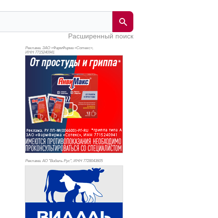
Расширенный поиск
Реклама. ЗАО «ФармФирма «Сотекс»,
ИНН 771
5240941
Реклама. АО "Видаль Рус", ИНН 772
8043605