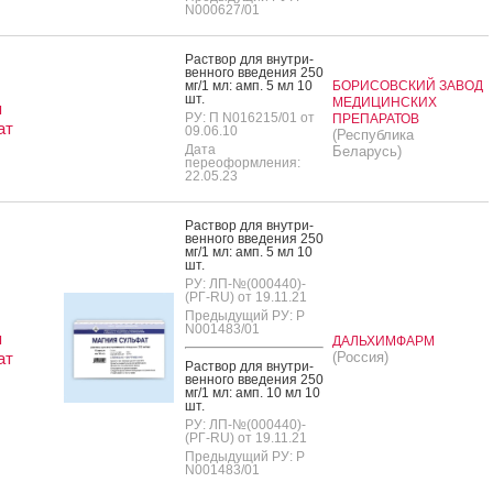
N000627/01
Рас­твор для внут­ри­
вен­но­го вве­дения 250
мг/1 мл: амп. 5 мл 10
БОРИСОВСКИЙ ЗАВОД
шт.
МЕДИЦИНСКИХ
я
РУ: П N016215/01 от
ПРЕПАРАТОВ
ат
09.06.10
(Республика
Дата
Беларусь)
переоформления:
22.05.23
Рас­твор для внут­ри­
вен­но­го вве­дения 250
мг/1 мл: амп. 5 мл 10
шт.
РУ: ЛП-№(000440)-
(РГ-RU) от 19.11.21
Предыдущий РУ: Р
N001483/01
я
ДАЛЬХИМФАРМ
ат
(Россия)
Рас­твор для внут­ри­
вен­но­го вве­дения 250
мг/1 мл: амп. 10 мл 10
шт.
РУ: ЛП-№(000440)-
(РГ-RU) от 19.11.21
Предыдущий РУ: Р
N001483/01