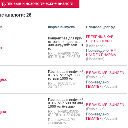
групповые и нозологические аналоги
е аналоги: 26
ие
Форма выпуска
Владелец рег. уд.
FRESENIUS KABI
Кон­цен­трат для при­
DEUTSCHLAND
готов­ле­ния рас­тво­ра
для ин­фу­зий: амп. 10
(Германия)
ен
мл
Произведено:
HP
РУ: ЛП-№(006753)-
HALDEN PHARMA
(ГП-RU) от 06.05.25
(Норвегия)
Рас­твор для ин­фу­зий
B.BRAUN MELSUNGEN
0.15%+5%: бут. 500
(Германия)
мл или 1000 мл
декс
Произведено:
РУ: ЛП-005875 от
(Россия)
ГЕМАТЕК
23.10.19
Рас­твор для ин­фу­зий
0.3%+5%: 500 мл или
B.BRAUN MELSUNGEN
1000 мл бу­тыл­ки
(Германия)
декс
РУ: ЛП-№(014563)-
Произведено:
(РГ-RU) от 22.04.26
(Россия)
ГЕМАТЕК
Предыдущий РУ:
ЛП-005875