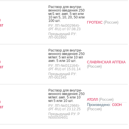
Рас­твор для внут­ри­
вен­но­го вве­дения 250
мг/1 мл: амп. 5 мл или
10 мл 5, 10, 20, 50 или
я
100 шт.
(Россия)
ГРОТЕКС
ат
РУ: ЛП-№(002964)-
(РГ-RU) от 07.08.23
Предыдущий РУ:
ЛП-002860
Рас­твор для внут­ри­
вен­но­го вве­дения 250
мг/мл: 5 мл или 10 мл
амп. 5 или 10 шт.
я
СЛАВЯНСКАЯ АПТЕКА
РУ: ЛП-№(011164)-
ат
(Россия)
(РГ-RU) от 15.01.14
Предыдущий РУ:
ЛП-002345
Рас­твор для внут­ри­
вен­но­го вве­дения 250
мг/мл: амп. 5 или 10
(Россия)
АТОЛЛ
мл 5 или 10 шт.
я
Произведено:
ОЗОН
РУ: ЛП-№(012966)-
ат
(Россия)
(РГ-RU) от 23.12.25
Предыдущий РУ: Р
N000504/01