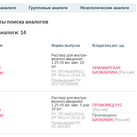
аналоги
Групповые аналоги
Нозологические аналоги
ты поиска аналогов
налоги: 14
ие
Форма выпуска
Владелец рег. уд.
Рас­твор для внут­ри­
вен­но­го вве­дения
1.25 г/5 мл: амп. 10
шт.
я
АРМАВИРСКАЯ
РУ: ЛП-№(009911)-
ат
(Россия)
БИОФАБРИКА
(РГ-RU) от 23.04.25
Предыдущий РУ:
ЛСР-007956/08
Рас­твор для внут­ри­
вен­но­го вве­дения
1.25 г/5 мл: амп. 5 или
ПРОМОМЕД РУС
10 шт.
я
(Россия)
РУ: ЛП-№(012524)-
ат
Произведено:
(РГ-RU) от 20.11.25
(Россия)
БИОХИМИК
Предыдущий РУ:
ЛС-001207