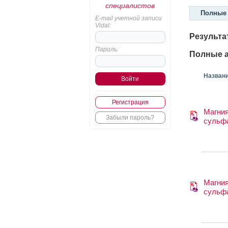
специалистов
Полные 
E-mail учетной записи
Vidal:
Результа
Пароль:
Полные а
Назван
Регистрация
Магни
Забыли пароль?
сульф
Магни
сульф