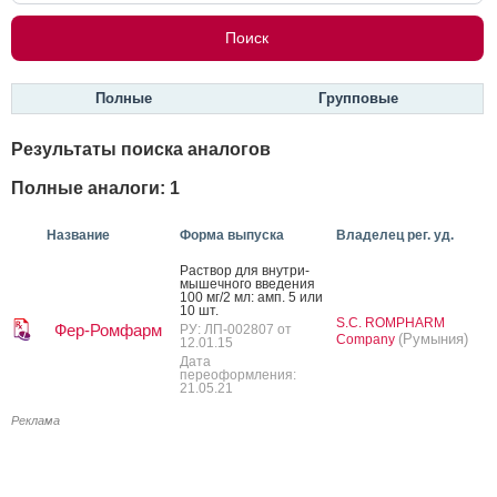
Полные
Групповые
Результаты поиска аналогов
Полные аналоги: 1
Название
Форма выпуска
Владелец рег. уд.
Рас­твор для внут­ри­
мышеч­но­го вве­дения
100 мг/2 мл: амп. 5 или
10 шт.
S.C. ROMPHARM
Фер-Ромфарм
РУ: ЛП-002807 от
(Румыния)
Company
12.01.15
Дата
переоформления:
21.05.21
Реклама