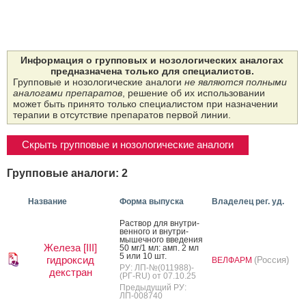
Информация о групповых и нозологических аналогах
предназначена только для специалистов.
Групповые и нозологические аналоги
не являются полными
аналогами препаратов
, решение об их использовании
может быть принято только специалистом при назначении
терапии в отсутствие препаратов первой линии.
Скрыть групповые и нозологические аналоги
Групповые аналоги: 2
Название
Форма выпуска
Владелец рег. уд.
Рас­твор для внут­ри­
вен­но­го и внут­ри­
мышеч­но­го вве­дения
Железа [III]
50 мг/1 мл: амп. 2 мл
5 или 10 шт.
гидроксид
(Россия)
ВЕЛФАРМ
РУ: ЛП-№(011988)-
декстран
(РГ-RU) от 07.10.25
Предыдущий РУ:
ЛП-008740