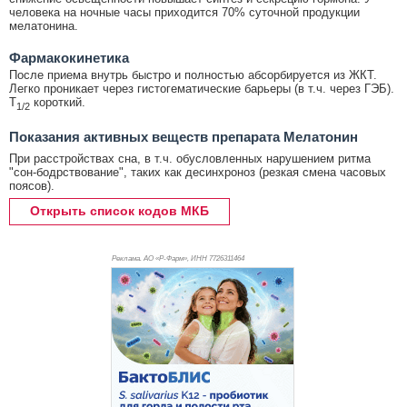
человека на ночные часы приходится 70% суточной продукции
мелатонина.
Фармакокинетика
После приема внутрь быстро и полностью абсорбируется из ЖКТ.
Легко проникает через гистогематические барьеры (в т.ч. через ГЭБ).
T
короткий.
1/2
Показания активных веществ препарата Мелатонин
При расстройствах сна, в т.ч. обусловленных нарушением ритма
"сон-бодрствование", таких как десинхроноз (резкая смена часовых
поясов).
Открыть список кодов МКБ
Реклама. АО «Р-Фарм», ИНН 772
6311464