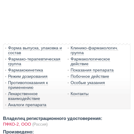
Форма выпуска, упаковка и
Клинико-фармакологич.
состав
группа
Фармако-терапевтическая
Фармакологическое
группа
действие
Фармакокинетика
Показания препарата
Режим дозирования
Побочное действие
Противопоказания к
Особые указания
применению
Лекарственное
Контакты
взаимодействие
Аналоги препарата
Владелец регистрационного удостоверения:
ПФКО-2, ООО
(Россия)
Произведено: