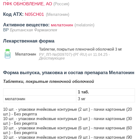
ПФК ОБНОВЛЕНИЕ, АО
(Россия)
Код ATX:
N05CH01
(Мелатонин)
Активное вещество:
мелатонин
(melatonin)
BP
Британская Фармакопея
Лекарственная форма
Таблетки, покрытые пленочной оболочкой 3 мг
Мелатонин
РУ: ЛП-№(009707)-(РГ-RU) от 11.04.25
-
Действующее
Форма выпуска, упаковка и состав препарата Мелатонин
Таблетки, покрытые пленочной оболочкой
1 таб.
мелатонин
3 мг
10 шт. - упаковки ячейковые контурные (2 шт.) - пачки картонные (20
шт.) - Без рецепта
10 шт. - упаковки ячейковые контурные (3 шт.) - пачки картонные (30
шт.) - Без рецепта
10 шт. - упаковки ячейковые контурные (6 шт.) - пачки картонные (60
шт.) - Без рецепта
10 шт. - упаковки ячейковые контурные (9 шт.) - пачки картонные (90