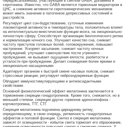
пиридоксалькиназы, участвующей в синтезе GABA, допамина и
серотонина. Известно, что GABA является тормозным медиатором в
ЦНС, а снижение активности серотонинергических механизмов
может иметь значение в патогенезе депрессивных состояний и
расстройств.
Регулирует цикл сон-бодрствование, суточные изменения
локомоторной активности и температуры тела, положительно влияет
на интеллектуально-мнестические функции мозга, на эмоционально-
личностную сферу. Способствует организации биологического ритма
и нормализации ночного сна. Улучшает качество сна, снижает
частоту приступов головных болей, головокружения, повышает
настроение. Ускоряет засыпание, снижает частоту ночных
пробуждений, улучшает самочувствие после утреннего
пробуждения, не вызывает ощущения вялости, разбитости и
усталости при пробуждении. Делает сновидения более яркими и
эмоционально насыщенными.
Адаптирует организм к быстрой смене часовых поясов, снижает
стрессовые реакции, регулирует нейроэндокринные функции.
Обладает иммуностимулирующими и антиоксидантными
свойствами.
Основной физиологический эффект мелатонина заключается в
торможении секреции гонадотропинов. Кроме того, снижается, но в
меньшей степени, секреция других гормонов аденогипофиза -
кортикотропина, ТТГ, СТГ.
Секреция мелатонина подчинена циркадному ритму,
определяющему, в свою очередь, ритмичность гонадотропных
эффектов и половой функции. Синтез и секреция мелатонина
зависят от освещенности - избыток света тормозит его образование,
снижение освещенности повышает синтез и секрецию гормона. У