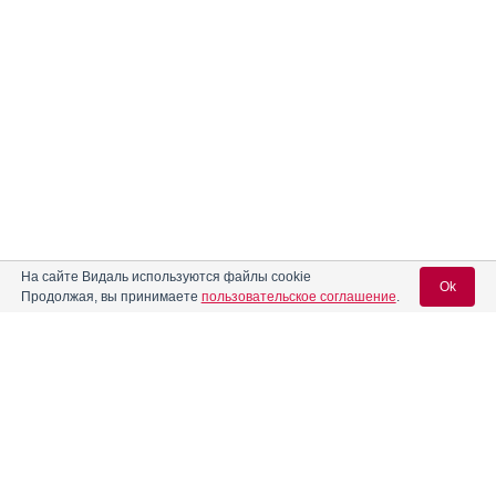
На сайте Видаль используются файлы cookie
Ok
Продолжая, вы принимаете
пользовательское соглашение
.
Содержание
Вход для специалистов
E-mail учетной записи Vidal:
Форма выпуска, упаковка и состав
Клинико-фармакологич. группа
Пароль: