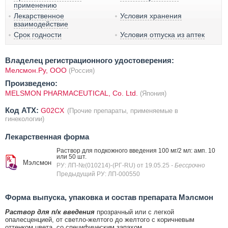
применению
Лекарственное
Условия хранения
взаимодействие
Срок годности
Условия отпуска из аптек
Владелец регистрационного удостоверения:
Мелсмон.Ру, ООО
(Россия)
Произведено:
MELSMON PHARMACEUTICAL, Co. Ltd.
(Япония)
Код ATX:
G02CX
(Прочие препараты, применяемые в
гинекологии)
Лекарственная форма
Раствор для подкожного введения 100 мг/2 мл: амп. 10
или 50 шт.
Мэлсмон
РУ: ЛП-№(010214)-(РГ-RU) от 19.05.25
- Бессрочно
Предыдущий РУ: ЛП-000550
Форма выпуска, упаковка и состав препарата Мэлсмон
Раствор для п/к введения
прозрачный или с легкой
опалесценцией, от светло-желтого до желтого с коричневым
оттенком цвета, со специфическим запахом.