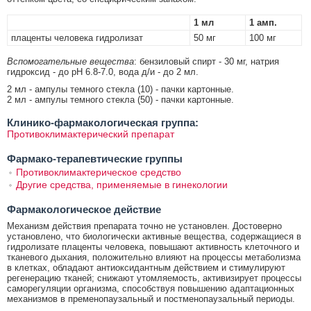
1 мл
1 амп.
плаценты человека гидролизат
50 мг
100 мг
Вспомогательные вещества
: бензиловый спирт - 30 мг, натрия
гидроксид - до рН 6.8-7.0, вода д/и - до 2 мл.
2 мл - ампулы темного стекла (10) - пачки картонные.
2 мл - ампулы темного стекла (50) - пачки картонные.
Клинико-фармакологическая группа:
Противоклимактерический препарат
Фармако-терапевтические группы
Противоклимактерическое средство
Другие средства, применяемые в гинекологии
Фармакологическое действие
Механизм действия препарата точно не установлен. Достоверно
установлено, что биологически активные вещества, содержащиеся в
гидролизате плаценты человека, повышают активность клеточного и
тканевого дыхания, положительно влияют на процессы метаболизма
в клетках, обладают антиоксидантным действием и стимулируют
регенерацию тканей; снижают утомляемость, активизирует процессы
саморегуляции организма, способствуя повышению адаптационных
механизмов в пременопаузальный и постменопаузальный периоды.