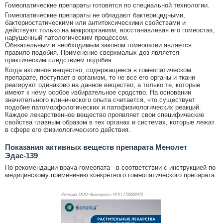
Гомеопатические препараты готовятся по специальной технологии.
Гомеопатические препараты не обладают бактерицидными,
бактериостатическими или антитоксическими свойствами и
действуют только на макроорганизм, восстанавливая его гомеостаз,
нарушенный патологическим процессом.
Обязательным и необходимым законом гомеопатии является
правило подобия. Применение сверхмалых доз является
практическим следствием подобия.
Когда активное вещество, содержащееся в гомеопатическом
препарате, поступает в организм, то не все его органы и ткани
реагируют одинаково на данное вещество, а только те, которые
имеют к нему особое избирательное сродство. На основании
значительного клинического опыта считается, что существует
подобие патоморфологических и патофизиологических реакций.
Каждое лекарственное вещество проявляет свои специфические
свойства главным образом в тех органах и системах, которые лежат
в сфере его физиологического действия.
Показания активных веществ препарата Менолет
Эдас-139
По рекомендации врача-гомеопата - в соответствии с инструкцией по
медицинскому применению конкретного гомеопатического препарата.
Реклама. ООО «Бионорика», ИНН 772
9590470