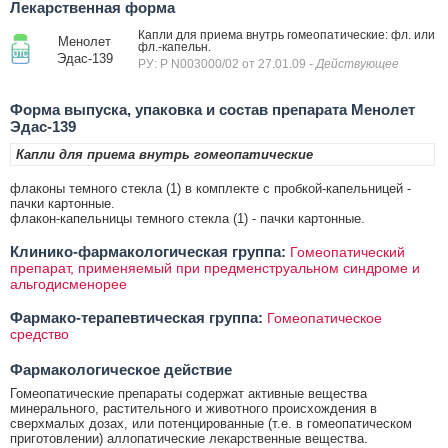
Лекарственная форма
Капли для приема внутрь гомеопатические: фл. или
Менолет
фл.-капельн.
Эдас-139
РУ: Р N003000/02 от 27.01.09
- Действующее
Форма выпуска, упаковка и состав препарата Менолет
Эдас-139
Капли для приема внутрь гомеопатические
флаконы темного стекла (1) в комплекте с пробкой-капельницей -
пачки картонные.
флакон-капельницы темного стекла (1) - пачки картонные.
Клинико-фармакологическая группа:
Гомеопатический
препарат, применяемый при предменструальном синдроме и
альгодисменорее
Фармако-терапевтическая группа:
Гомеопатическое
средство
Фармакологическое действие
Гомеопатические препараты содержат активные вещества
минерального, растительного и животного происхождения в
сверхмалых дозах, или потенцированные (т.е. в гомеопатическом
приготовлении) аллопатические лекарственные вещества.