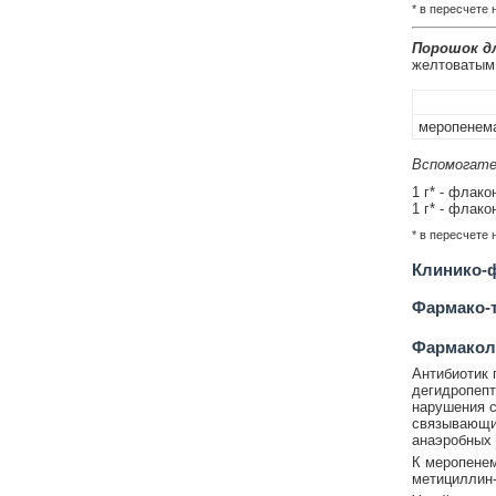
* в пересчете
Порошок дл
желтоватым 
меропенема
Вспомогате
1 г* - флако
1 г* - флако
* в пересчете
Клинико-ф
Фармако-т
Фармакол
Антибиотик 
дегидропепт
нарушения с
связывающим
анаэробных 
К меропенем
метициллин-