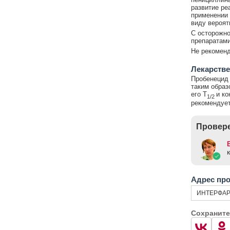
развитие ре
применении 
виду вероят
С осторожно
препаратам
Не рекоменд
Лекарстве
Пробенецид 
таким образ
его T
и ко
1/2
рекомендует
Провере
Адрес пр
ИНТЕРФАР
Сохраните