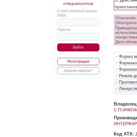
⚠️ Действи
специалистов
приостано
E-mail учетной записи
Vidal:
Описание 
(Meropene
Приведенна
Пароль:
использова
лекарствен
Дата обнов
Форма вы
Регистрация
Фармако-
Фармако
Забыли пароль?
Режим д
Противо
Лекарст
Владелец 
С.П.ИНКО
Произвед
ИНТЕРФАР
Код ATX: