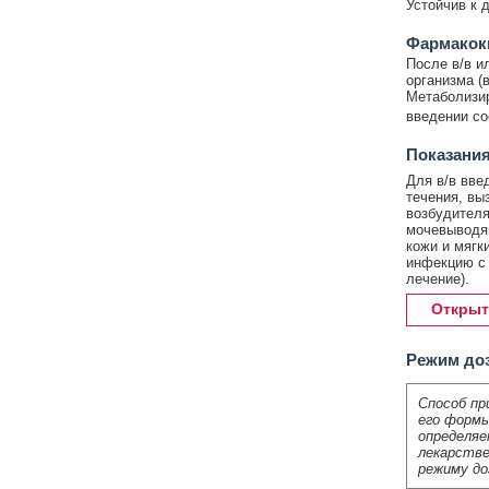
Устойчив к 
Фармакок
После в/в и
организма (
Метаболизир
введении сос
Показания
Для в/в вве
течения, вы
возбудителя
мочевыводящ
кожи и мягк
инфекцию с 
лечение).
Открыт
Режим до
Способ пр
его формы
определяе
лекарстве
режиму до