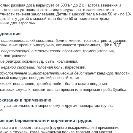
слых разовая доза варьирует от 500 мг до 2 г, частота введения и
ь лечения устанавливаются индивидуально, в зависимости от
 тяжести течения заболевания. Детям с массой тела менее 50 кг - по 10-
дые 8 ч; у детей с массой тела более 50 кг применяют дозы,
нные для взрослых.
 действие
 пищеварительной системы:
боли в животе, тошнота, рвота, диарея,
овышение уровня билирубина, активности трансаминаз, ЩФ и ЛДГ.
 свертывающей системы крови:
обратимая тромбоцитопения,
, нейтропения.
ие реакции:
кожный зуд, сыпь, крапивница.
 нервной системы:
головная боль, парестезии.
бусловленные химиотерапевтическим действием:
кандидоз полости
льный кандидоз, псевдомембранозный колит.
акции:
воспаление, тромбофлебит, боль в месте введения.
которых случаях положительная прямая или непрямая проба Кумбса.
оказания к применению
чувствительность к меропенему и другим препаратам группы
в.
е при беременности и кормлении грудью
ности и в период лактации (грудного вскармливания) применение
лько в случаях, когда ожидаемая польза терапии для матери