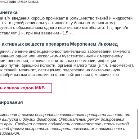
действию β-лактамаз.
инетика
ли в/м введения хорошо проникает в большинство тканей и жидкостей
в т.ч. в цереброспинальную жидкость у больных менингитом).
уется с образованием одного неактивного метаболита. T
при в/в
1/2
тавляет 1 ч, при в/м введении - 1.5 ч.
 активных веществ препарата Меропенем Инкомед
дения: лечение инфекционно-воспалительных заболеваний тяжелого
званных одним или несколькими чувствительными к меропенему
ми: пневмония, включая госпитальные пневмонии; инфекции
их путей, брюшной полости, органов малого таза (в т.ч. эндометрит),
их тканей, менингит, септицемия; подозрение на бактериальную
фебрильными эпизодами на фоне нейтропении (эмпирическое
ь список кодов МКБ
зирования
именения и режим дозирования конкретного препарата зависят от
 выпуска и других факторов. Оптимальный режим дозирования
т врач. Следует строго соблюдать соответствие используемой
нной формы конкретного препарата показаниям к применению и
зирования.