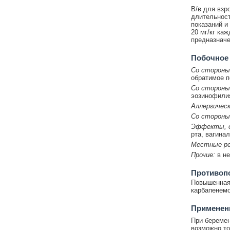
В/в для взро
длительност
показаний и
20 мг/кг каж
предназначе
Побочное
Со стороны
обратимое п
Со стороны
эозинофилия
Аллергическ
Со стороны
Эффекты, о
рта, вагина
Местные ре
Прочие:
в не
Противоп
Повышенная 
карбапенемо
Применени
При беремен
возможно то