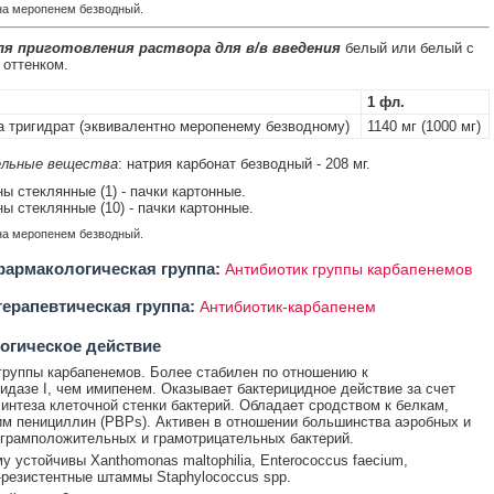
 на меропенем безводный.
я приготовления раствора для в/в введения
белый или белый с
оттенком.
1 фл.
 тригидрат (эквивалентно меропенему безводному)
1140 мг (1000 мг)
льные вещества
: натрия карбонат безводный - 208 мг.
ны стеклянные (1) - пачки картонные.
ны стеклянные (10) - пачки картонные.
 на меропенем безводный.
армакологическая группа:
Антибиотик группы карбапенемов
ерапевтическая группа:
Антибиотик-карбапенем
огическое действие
группы карбапенемов. Более стабилен по отношению к
идазе I, чем имипенем. Оказывает бактерицидное действие за счет
интеза клеточной стенки бактерий. Обладает сродством к белкам,
 пенициллин (PBPs). Активен в отношении большинства аэробных и
грамположительных и грамотрицательных бактерий.
у устойчивы Xanthomonas maltophilia, Enterococcus faecium,
резистентные штаммы Staphylococcus spp.