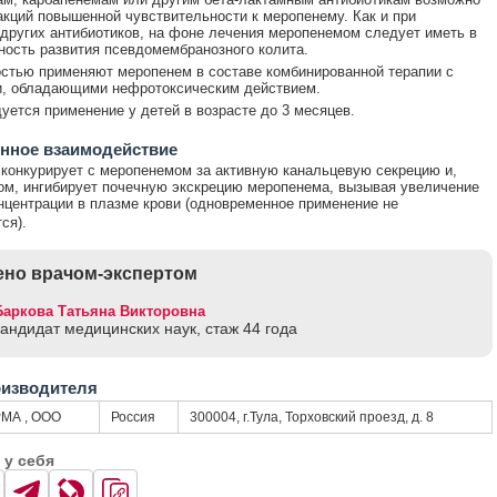
акций повышенной чувствительности к меропенему. Как и при
других антибиотиков, на фоне лечения меропенемом следует иметь в
ность развития псевдомембранозного колита.
стью применяют меропенем в составе комбинированной терапии с
и, обладающими нефротоксическим действием.
уется применение у детей в возрасте до 3 месяцев.
нное взаимодействие
конкурирует с меропенемом за активную канальцевую секрецию и,
ом, ингибирует почечную экскрецию меропенема, вызывая увеличение
нцентрации в плазме крови (одновременное применение не
ся).
но врачом-экспертом
Баркова Татьяна Викторовна
кандидат медицинских наук, стаж 44 годa
оизводителя
МА , ООО
Россия
300004, г.Тула, Торховский проезд, д. 8
 у себя