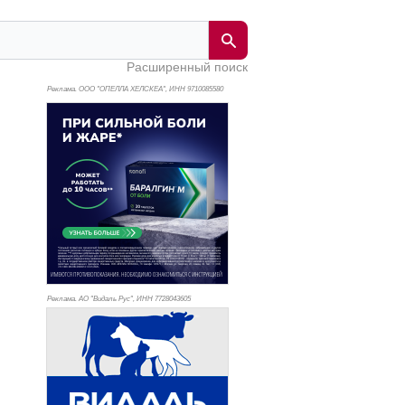
Расширенный поиск
Реклама. ООО "ОПЕЛЛА ХЕЛСКЕА", ИНН 971
0085580
Реклама. АО "Видаль Рус", ИНН 772
8043605