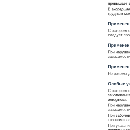
превышает в
В
эксперим
грудным мо
Применен
C осторожно
следует про
Применен
При нарушен
зависимости
Применени
Не рекоменд
Особые у
C осторожно
заболевания
aeruginosa.
При нарушен
зависимости
При заболев
трансаминаз
При указани
пенициллина