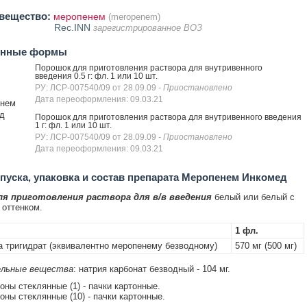
вещество:
меропенем
(meropenem)
Rec.INN
зарегистрированное ВОЗ
енные формы
Порошок для приготовления раствора для внутривенного
введения 0.5 г: фл. 1 или 10 шт.
РУ: ЛСР-007540/09 от 28.09.09
- Приостановлено
Дата переоформления: 09.03.21
нем
д
Порошок для приготовления раствора для внутривенного введения
1 г: фл. 1 или 10 шт.
РУ: ЛСР-007540/09 от 28.09.09
- Приостановлено
Дата переоформления: 09.03.21
уска, упаковка и состав препарата Меропенем Инкомед
я приготовления раствора для в/в введения
белый или белый с
оттенком.
1 фл.
 тригидрат (эквивалентно меропенему безводному)
570 мг (500 мг)
льные вещества
: натрия карбонат безводный - 104 мг.
коны стеклянные (1) - пачки картонные.
коны стеклянные (10) - пачки картонные.