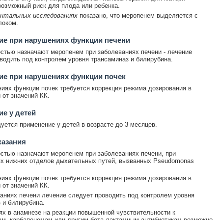
озможный риск для плода или ребенка.
ентальных исследованиях
показано, что меропенем выделяется с
локом.
ие при нарушениях функции печени
стью назначают меропенем при заболеваниях печени - лечение
водить под контролем уровня трансаминаз и билирубина.
ие при нарушениях функции почек
иях функции почек требуется коррекция режима дозирования в
 от значений КК.
е у детей
уется применение у детей в возрасте до 3 месяцев.
казания
стью назначают меропенем при заболеваниях печени, при
х нижних отделов дыхательных путей, вызванных Pseudomonas
иях функции почек требуется коррекция режима дозирования в
 от значений КК.
аниях печени лечение следует проводить под контролем уровня
 и билирубина.
ях в анамнезе на реакции повышенной чувствительности к
м, карбапенемам или другим бета-лактамным антибиотикам возможно