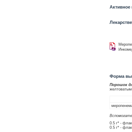
Активное 
Лекарств
Меропе
Инкоме
Форма вып
Порошок дл
желтоватым 
меропенема
Вспомогате
0.5 г* - фла
0.5 г* - фла