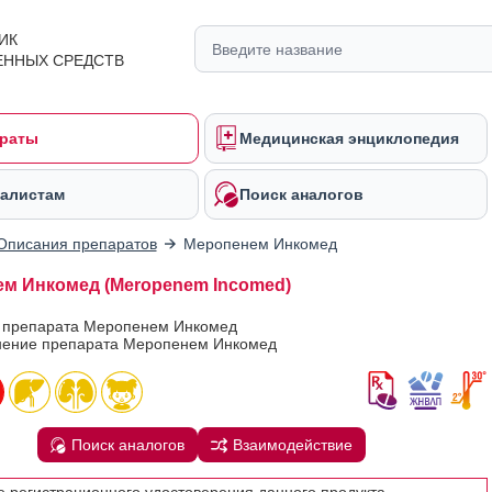
ИК
ЕННЫХ СРЕДСТВ
раты
Медицинская энциклопедия
алистам
Поиск аналогов
Описания препаратов
Меропенем Инкомед
м Инкомед (Meropenem Incomed)
в препарата Меропенем Инкомед
ение препарата Меропенем Инкомед
Поиск аналогов
Взаимодействие