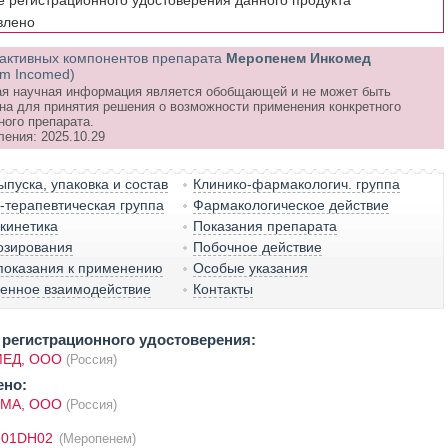
е регистрационного удостоверения данного продукта
влено
активных компонентов препарата
Меропенем Инкомед
m Incomed)
я научная информация является обобщающей и не может быть
на для принятия решения о возможности применения конкретного
ного препарата.
ления: 2025.10.29
пуска, упаковка и состав
Клинико-фармакологич. группа
терапевтическая группа
Фармакологическое действие
кинетика
Показания препарата
озирования
Побочное действие
показания к применению
Особые указания
венное взаимодействие
Контакты
регистрационного удостоверения:
МЕД, ООО
(Россия)
ено:
МА, ООО
(Россия)
J01DH02
(Меропенем)