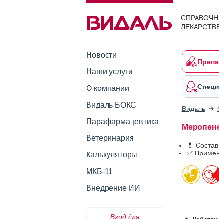
СПРАВОЧН
ЛЕКАРСТВ
Новости
Препа
Наши услуги
Специ
О компании
Видаль БОКС
Видаль
Парафармацевтика
Меропене
Ветеринария
💊 Соста
✅ Примен
Калькуляторы
МКБ-11
Внедрение ИИ
Вход для