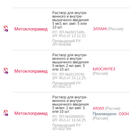
Рас­твор для внут­ри­
вен­но­го и внут­ри­
мышеч­но­го вве­дения
5 мг/1 мл: амп. 5 или
10 шт.
Метоклопрамид
(Россия)
ЭЛЛАРА
РУ: ЛП-№(001548)-
(РГ-RU) от 13.12.22
Предыдущий РУ:
ЛП-004096
Рас­твор для внут­ри­
вен­но­го и внут­ри­
мышеч­но­го вве­дения
5 мг/мл: 2 мл амп. 5
БИОСИНТЕЗ
или 10 шт.
Метоклопрамид
(Россия)
РУ: ЛП-№(012978)-
(РГ-RU) от 24.12.25
Предыдущий РУ:
ЛП-004715
Рас­твор для внут­ри­
вен­но­го и внут­ри­
мышеч­но­го вве­дения
5 мг/мл: 2 мл амп. 5
(Россия)
АТОЛЛ
или 10 шт.
Метоклопрамид
Произведено:
ОЗОН
РУ: ЛП-№(009803)-
(Россия)
(РГ-RU) от 16.04.25
Предыдущий РУ:
ЛП-002769