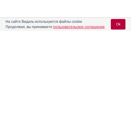
На сайте Видаль используются файлы cookie
Ok
Продолжая, вы принимаете
пользовательское соглашение
.
Вход для специалистов
E-mail учетной записи Vidal:
Пароль:
Регистрация
Забыли пароль?