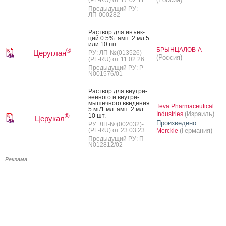
Предыдущий РУ:
ЛП-000282
Рас­твор для инъ­ек­
ций 0.5%: амп. 2 мл 5
или 10 шт.
БРЫНЦАЛОВ-А
®
Церуглан
РУ: ЛП-№(013526)-
(Россия)
(РГ-RU) от 11.02.26
Предыдущий РУ: Р
N001576/01
Рас­твор для внут­ри­
вен­но­го и внут­ри­
мышеч­но­го вве­дения
Teva Pharmaceutical
5 мг/1 мл: амп. 2 мл
(Израиль)
Industries
10 шт.
®
Церукал
Произведено:
РУ: ЛП-№(002032)-
(РГ-RU) от 23.03.23
(Германия)
Merckle
Предыдущий РУ: П
N012812/02
Реклама