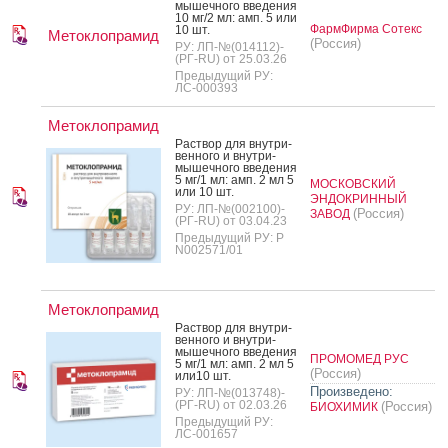
мышеч­но­го вве­дения
10 мг/2 мл: амп. 5 или
ФармФирма Сотекс
10 шт.
Метоклопрамид
(Россия)
РУ: ЛП-№(014112)-
(РГ-RU) от 25.03.26
Предыдущий РУ:
ЛС-000393
Метоклопрамид
Рас­твор для внут­ри­
вен­но­го и внут­ри­
мышеч­но­го вве­дения
5 мг/1 мл: амп. 2 мл 5
МОСКОВСКИЙ
или 10 шт.
ЭНДОКРИННЫЙ
РУ: ЛП-№(002100)-
(Россия)
ЗАВОД
(РГ-RU) от 03.04.23
Предыдущий РУ: Р
N002571/01
Метоклопрамид
Рас­твор для внут­ри­
вен­но­го и внут­ри­
мышеч­но­го вве­дения
ПРОМОМЕД РУС
5 мг/1 мл: амп. 2 мл 5
(Россия)
или10 шт.
Произведено:
РУ: ЛП-№(013748)-
(РГ-RU) от 02.03.26
(Россия)
БИОХИМИК
Предыдущий РУ:
ЛС-001657