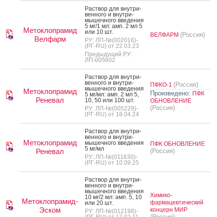
Рас­твор для внут­ри­
вен­но­го и внут­ри­
мышеч­но­го вве­дения
5 мг/1 мл: амп. 2 мл 5
Метоклопрамид
или 10 шт.
(Россия)
ВЕЛФАРМ
Велфарм
РУ: ЛП-№(002016)-
(РГ-RU) от 22.03.23
Предыдущий РУ:
ЛП-005602
Рас­твор для внут­ри­
вен­но­го и внут­ри­
(Россия)
ПФКО-1
мышеч­но­го вве­дения
Метоклопрамид
Произведено:
ПФК
5 мг/мл: амп. 2 мл 5,
Реневал
10, 50 или 100 шт.
ОБНОВЛЕНИЕ
(Россия)
РУ: ЛП-№(005229)-
(РГ-RU) от 18.04.24
Рас­твор для внут­ри­
вен­но­го и внут­ри­
Метоклопрамид
мышеч­но­го вве­дения
ПФК ОБНОВЛЕНИЕ
5 мг/мл
Реневал
(Россия)
РУ: ЛП-№(011630)-
(РГ-RU) от 10.09.25
Рас­твор для внут­ри­
вен­но­го и внут­ри­
мышеч­но­го вве­дения
Химико-
10 мг/2 мл: амп. 5, 10
Метоклопрамид-
фармацевтический
или 20 шт.
Эском
концерн МИР
РУ: ЛП-№(012198)-
(Россия)
(РГ-RU) от 17.02.11