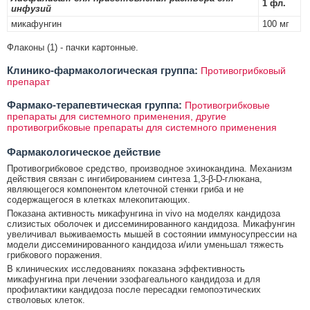
1 фл.
инфузий
микафунгин
100 мг
Флаконы (1) - пачки картонные.
Клинико-фармакологическая группа:
Противогрибковый
препарат
Фармако-терапевтическая группа:
Противогрибковые
препараты для системного применения, другие
противогрибковые препараты для системного применения
Фармакологическое действие
Противогрибковое средство, производное эхинокандина. Механизм
действия связан с ингибированием синтеза 1,3-β-D-глюкана,
являющегося компонентом клеточной стенки гриба и не
содержащегося в клетках млекопитающих.
Показана активность микафунгина in vivo на моделях кандидоза
слизистых оболочек и диссеминированного кандидоза. Микафунгин
увеличивал выживаемость мышей в состоянии иммуносупрессии на
модели диссеминированного кандидоза и/или уменьшал тяжесть
грибкового поражения.
В клинических исследованиях показана эффективность
микафунгина при лечении эзофагеального кандидоза и для
профилактики кандидоза после пересадки гемопоэтических
стволовых клеток.