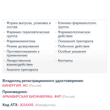
Форма выпуска, упаковка и
Клинико-фармакологич.
состав
группа
Фармако-терапевтическая
Фармакологическое
группа
действие
Фармакокинетика
Показания препарата
Режим дозирования
Побочное действие
Противопоказания к
Особые указания
применению
Лекарственное
Контакты
взаимодействие
Аналоги препарата
Владелец регистрационного удостоверения:
БИНЕРГИЯ, АО
(Россия)
Произведено:
АРМАВИРСКАЯ БИОФАБРИКА, ФКП
(Россия)
Код ATX:
J02AX05
(Микафунгин)