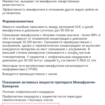
Неизвестно, вызывает ли микафунгин лекарственную
резистентность.
Эффективность микафунгина в отношении других видов грибов не
установлена.
Фармакокинетика
Имеется линейная зависимость между величиной AUC и дозой
микафунгина в диапазоне суточных доз 50-150 мг.
Связывание микафунгина с белками плазмы высокое - более 99% in
vitro и не зависит от плазменной концентрации в диапазоне
концентраций 10-100 мкг/мл. Связывается преимущественно с
альбумином, однако в терапевтических концентрациях не вытесняет
конкурентно билирубин из мест связывания с альбумином. В
меньшей степени микафунгин связывается с альфа
-кислым
1
гликопротеином. У пациентов с эзофагеальным кандидозом в
диапазоне доз 50-150 мг/сут средний V
составлял 0.39±0.11 л/кг.
d
Некоторые пути метаболизма микафунгина катализируются
изоферментами CYP450.
Выводится преимущественно с калом.
Показания активных веществ препарата Микафунгин-
Бинергия
Лечение эзофагеального кандидоза.
Профилактика кандидоза у пациентов после пересадки
гемопоэтических стволовых клеток.