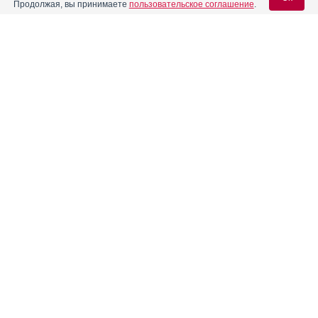
Продолжая, вы принимаете
пользовательское соглашение
.
Содержание
Вход для специалистов
E-mail учетной записи Vidal:
Форма выпуска, упаковка и состав
Клинико-фармакологич. группа
Пароль:
Фармако-терапевтическая группа
Фармакологическое действие
Фармакокинетика
Показания препарата
Регистрация
Забыли пароль?
Режим дозирования
Побочное действие
Противопоказания к применению