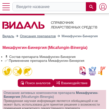
СПРАВОЧНИК
ЛЕКАРСТВЕННЫХ СРЕДСТВ
Видаль
Описания препаратов
Микафунгин-Бинергия
Микафунгин-Бинергия (Micafungin-Binergia)
💊 Состав препарата Микафунгин-Бинергия
✅ Применение препарата Микафунгин-Бинергия
Поиск аналогов
Взаимодействие
Описание активных компонентов препарата
Микафунгин-
Бинергия
(Micafungin-Binergia)
Приведенная научная информация является обобщающей и не
может быть использована для принятия решения о возможности
применения конкретного лекарственного препарата.