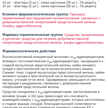
10 шт. - блистеры (3 шт.) - пачки картонные (30 шт.) - По рецепту
10 шт. - блистеры (5 шт.) - пачки картонные (50 шт.) - По рецепту
Клинико-фармакологическая группа:
Препарат,
применяемый при нарушениях мочеиспускания, связанных с
доброкачественной гиперплазией предстательной железы.
Альфа
-адреноблокатор
1
Фармако-терапевтическая группа:
Средства, применяемые
в урологии; средства для лечения доброкачественной
гиперплазии предстательной железы; альфа-адреноблокаторы
Фармакологическое действие
Высокоселективный конкурентный антагонист α
-адренорецепторов,
1А
блокирует постсинаптические α
-адренорецепторы, находящиеся в
1А
гладкой мускулатуре предстательной железы, шейке мочевого
пузыря и простатической части мочеиспускательного канала.
Снижает тонус гладкой мускулатуры предстательной железы, шейки
мочевого пузыря и простатической части мочеиспускательного
канала, улучшая отток мочи. Одновременно уменьшаются симптомы
обструкции и раздражения, связанные с доброкачественной
гиперплазией предстательной железы.
Сродство силодозина к α
-адренорецепторам, расположенным в
1А
мочевом пузыре, в 162 раза превосходит его способность
взаимодействовать с α
-адренорецепторами, которые расположены
1B
в гладких мышцах сосудов. Благодаря высокой селективности,
силодозин не вызывает клинически значимого снижения АД у