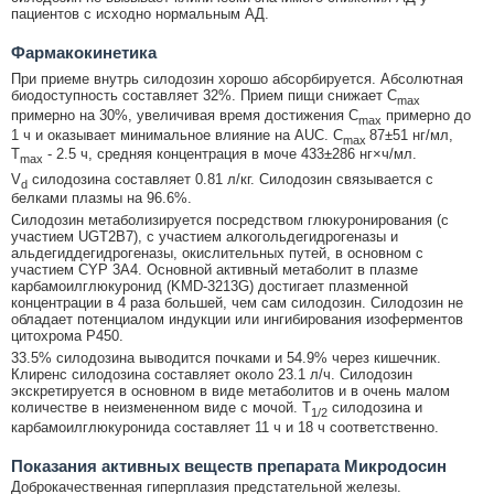
пациентов с исходно нормальным АД.
Фармакокинетика
При приеме внутрь силодозин хорошо абсорбируется. Абсолютная
биодоступность составляет 32%. Прием пищи снижает C
max
примерно на 30%, увеличивая время достижения C
примерно до
max
1 ч и оказывает минимальное влияние на AUC. C
87±51 нг/мл,
max
T
- 2.5 ч, средняя концентрация в моче 433±286 нг×ч/мл.
max
V
силодозина составляет 0.81 л/кг. Силодозин связывается с
d
белками плазмы на 96.6%.
Силодозин метаболизируется посредством глюкуронирования (с
участием UGT2B7), с участием алкогольдегидрогеназы и
альдегиддегидрогеназы, окислительных путей, в основном с
участием CYP 3A4. Основной активный метаболит в плазме
карбамоилглюкуронид (KMD-3213G) достигает плазменной
концентрации в 4 раза большей, чем сам силодозин. Силодозин не
обладает потенциалом индукции или ингибирования изоферментов
цитохрома Р450.
33.5% силодозина выводится почками и 54.9% через кишечник.
Клиренс силодозина составляет около 23.1 л/ч. Силодозин
экскретируется в основном в виде метаболитов и в очень малом
количестве в неизмененном виде с мочой. T
силодозина и
1/2
карбамоилглюкуронида составляет 11 ч и 18 ч соответственно.
Показания активных веществ препарата Микродосин
Доброкачественная гиперплазия предстательной железы.