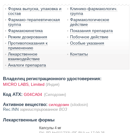
Форма выпуска, упаковка и
Клинико-фармакологич.
состав
группа
Фармако-терапевтическая
Фармакологическое
группа
действие
Фармакокинетика
Показания препарата
Режим дозирования
Побочное действие
Противопоказания к
Особые указания
применению
Лекарственное
Контакты
взаимодействие
Аналоги препарата
Владелец регистрационного удостоверения:
MICRO LABS, Limited
(Индия)
Код ATX:
G04CA04
(Силодозин)
Активное вещество:
силодозин
(silodosin)
Rec.INN
зарегистрированное ВОЗ
Лекарственные формы
Капсулы 4 мг