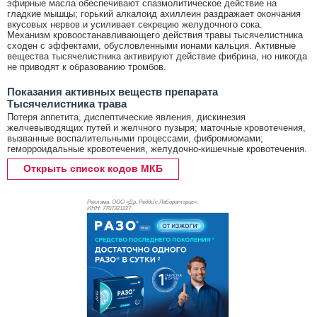
эфирные масла обеспечивают спазмолитическое действие на
гладкие мышцы; горький алкалоид ахиллеин раздражает окончания
вкусовых нервов и усиливает секрецию желудочного сока.
Механизм кровоостанавливающего действия травы тысячелистника
сходен с эффектами, обусловленными ионами кальция. Активные
вещества тысячелистника активируют действие фибрина, но никогда
не приводят к образованию тромбов.
Показания активных веществ препарата
Тысячелистника трава
Потеря аппетита, диспептические явления, дискинезия
желчевыводящих путей и желчного пузыря; маточные кровотечения,
вызванные воспалительными процессами, фибромиомами;
геморроидальные кровотечения, желудочно-кишечные кровотечения.
Открыть список кодов МКБ
Реклама. ООО «Др. Редди’с Лабораторис»,
ИНН: 770
7321227