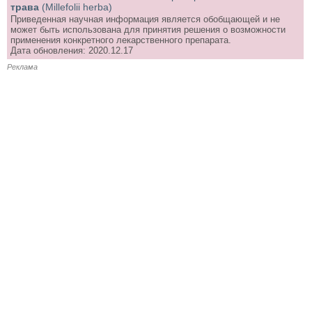
трава
(Millefolii herba)
Приведенная научная информация является обобщающей и не
может быть использована для принятия решения о возможности
применения конкретного лекарственного препарата.
Дата обновления: 2020.12.17
Реклама