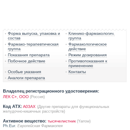
Форма выпуска, упаковка и
Клинико-фармакологич.
состав
группа
Фармако-терапевтическая
Фармакологическое
группа
действие
Показания препарата
Режим дозирования
Побочное действие
Противопоказания к
применению
Особые указания
Контакты
Аналоги препарата
Владелец регистрационного удостоверения:
ЛЕК С+, ООО
(Россия)
Код ATX:
A03AX
(Другие препараты для функциональных
желудочно-кишечных расстройств)
Активное вещество:
тысячелистник
(Yarrow)
Ph.Eur.
Европейская Фармакопея