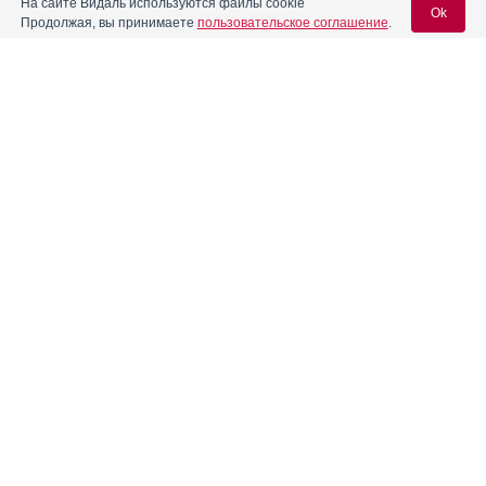
На сайте Видаль используются файлы cookie
Ok
Продолжая, вы принимаете
пользовательское соглашение
.
Содержание
Вход для специалистов
E-mail учетной записи Vidal:
Форма выпуска, упаковка и состав
Фармако-терапевтические группы
Пароль:
Фармакологическое действие
Реклама
Фармакокинетика
Показания препарата
Режим дозирования
Регистрация
Забыли пароль?
Побочное действие
Противопоказания к применению
Особые указания