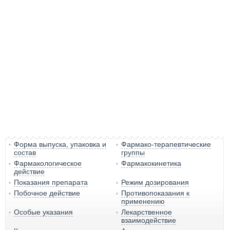
Форма выпуска, упаковка и
Фармако-терапевтические
состав
группы
Фармакологическое
Фармакокинетика
действие
Показания препарата
Режим дозирования
Побочное действие
Противопоказания к
применению
Особые указания
Лекарственное
взаимодействие