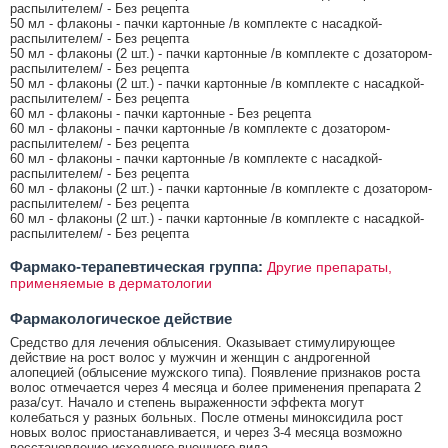
распылителем/ - Без рецепта
50 мл - флаконы - пачки картонные /в комплекте с насадкой-
распылителем/ - Без рецепта
50 мл - флаконы (2 шт.) - пачки картонные /в комплекте с дозатором-
распылителем/ - Без рецепта
50 мл - флаконы (2 шт.) - пачки картонные /в комплекте с насадкой-
распылителем/ - Без рецепта
60 мл - флаконы - пачки картонные - Без рецепта
60 мл - флаконы - пачки картонные /в комплекте с дозатором-
распылителем/ - Без рецепта
60 мл - флаконы - пачки картонные /в комплекте с насадкой-
распылителем/ - Без рецепта
60 мл - флаконы (2 шт.) - пачки картонные /в комплекте с дозатором-
распылителем/ - Без рецепта
60 мл - флаконы (2 шт.) - пачки картонные /в комплекте с насадкой-
распылителем/ - Без рецепта
Фармако-терапевтическая группа:
Другие препараты,
применяемые в дерматологии
Фармакологическое действие
Средство для лечения облысения. Оказывает стимулирующее
действие на рост волос у мужчин и женщин с андрогенной
алопецией (облысение мужского типа). Появление признаков роста
волос отмечается через 4 месяца и более применения препарата 2
раза/сут. Начало и степень выраженности эффекта могут
колебаться у разных больных. После отмены миноксидила рост
новых волос приостанавливается, и через 3-4 месяца возможно
восстановление исходного внешнего вида.