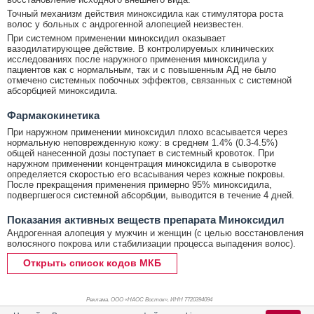
Точный механизм действия миноксидила как стимулятора роста
волос у больных с андрогенной алопецией неизвестен.
При системном применении миноксидил оказывает
вазодилатирующее действие. В контролируемых клинических
исследованиях после наружного применения миноксидила у
пациентов как с нормальным, так и с повышенным АД не было
отмечено системных побочных эффектов, связанных с системной
абсорбцией миноксидила.
Фармакокинетика
При наружном применении миноксидил плохо всасывается через
нормальную неповрежденную кожу: в среднем 1.4% (0.3-4.5%)
общей нанесенной дозы поступает в системный кровоток. При
наружном применении концентрация миноксидила в сыворотке
определяется скоростью его всасывания через кожные покровы.
После прекращения применения примерно 95% миноксидила,
подвергшегося системной абсорбции, выводится в течение 4 дней.
Показания активных веществ препарата Миноксидил
Андрогенная алопеция у мужчин и женщин (с целью восстановления
волосяного покрова или стабилизации процесса выпадения волос).
Открыть список кодов МКБ
Реклама. ООО «НАОС Восток», ИНН 772
0394094