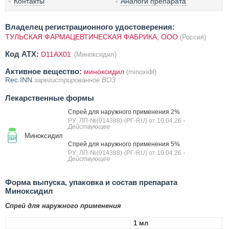
Контакты
Аналоги препарата
Владелец регистрационного удостоверения:
ТУЛЬСКАЯ ФАРМАЦЕВТИЧЕСКАЯ ФАБРИКА, ООО
(Россия)
Код ATX:
D11AX01
(Миноксидил)
Активное вещество:
миноксидил
(minoxidil)
Rec.INN
зарегистрированное ВОЗ
Лекарственные формы
Спрей для наружного применения 2%
РУ: ЛП-№(014388)-(РГ-RU) от 10.04.26
-
Действующее
Миноксидил
Спрей для наружного применения 5%
РУ: ЛП-№(014388)-(РГ-RU) от 10.04.26
-
Действующее
Форма выпуска, упаковка и состав препарата
Миноксидил
Спрей для наружного применения
1 мл