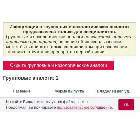
Информация о групповых и нозологических аналогах
предназначена только для специалистов.
Групповые и нозологические аналоги
не являются полными
аналогами препаратов
, решение об их использовании
может быть принято только специалистом при назначении
терапии в отсутствие препаратов первой линии.
Скрыть групповые и нозологические аналоги
Групповые аналоги: 1
Название
Форма выпуска
Владелец рег. уд.
Эвкалипта
На сайте Видаль используются файлы cookie
Ok
настойка
Продолжая, вы принимаете
пользовательское соглашение
.
Нас­той­ка (200 г/1 л):
фл. 25 или 40 мл
РУ: ЛП-№(010209)-
ФЛОРА КАВКАЗА
Вход для специалистов
(РГ-RU) от 19.05.25
(Россия)
Предыдущий РУ:
ЛП-000417
E-mail учетной записи Vidal: