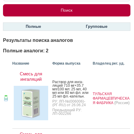
Полные
Групповые
Результаты поиска аналогов
Полные аналоги: 2
Название
Форма выпуска
Владелец рег. уд.
Смесь для
ингаляций
Рас­твор для ин­га­
ляций 710 мг+35.7
мл/100 мл: 25 мл, 40
мл или 80 мл фл. или
ТУЛЬСКАЯ
25 мл фл.-ка­пельн.
ФАРМАЦЕВТИЧЕСКА
РУ: ЛП-№(006006)-
(Россия)
Я ФАБРИКА
(РГ-RU) от 26.06.24
Предыдущий РУ:
ЛП-002266