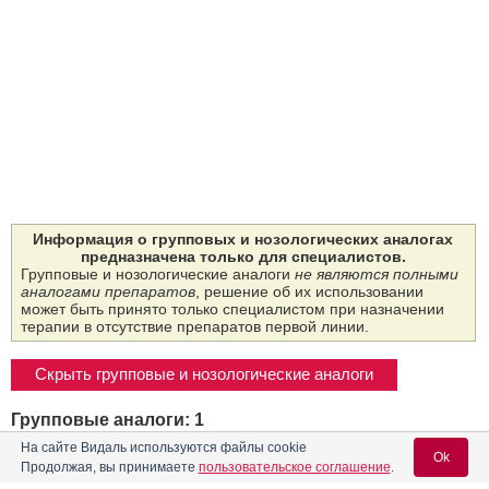
Информация о групповых и нозологических аналогах
предназначена только для специалистов.
Групповые и нозологические аналоги
не являются полными
аналогами препаратов
, решение об их использовании
может быть принято только специалистом при назначении
терапии в отсутствие препаратов первой линии.
Скрыть групповые и нозологические аналоги
Групповые аналоги: 1
На сайте Видаль используются файлы cookie
Ok
Название
Форма выпуска
Владелец рег. уд.
Продолжая, вы принимаете
пользовательское соглашение
.