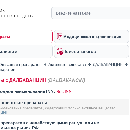
ИК
ЕННЫХ СРЕДСТВ
раты
Медицинская энциклопедия
алистам
Поиск аналогов
Описания препаратов
Активные вещества
ДАЛБАВАНЦИН
паратов
ты с
ДАЛБАВАНЦИН
(DALBAVANCIN)
одное наименование INN:
Rec.INN
понентные препараты
аименования препаратов, содержащих только активное вещество
НЦИН
препаратов с недействующими рег. уд. или не
емые на рынок РФ