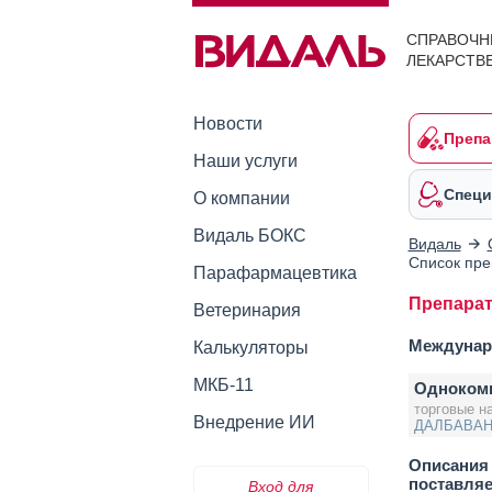
СПРАВОЧН
ЛЕКАРСТВ
Новости
Препа
Наши услуги
Специ
О компании
Видаль БОКС
Видаль
Список пре
Парафармацевтика
Препара
Ветеринария
Междунар
Калькуляторы
МКБ-11
Одноком
торговые н
Внедрение ИИ
ДАЛБАВА
Описания 
поставля
Вход для