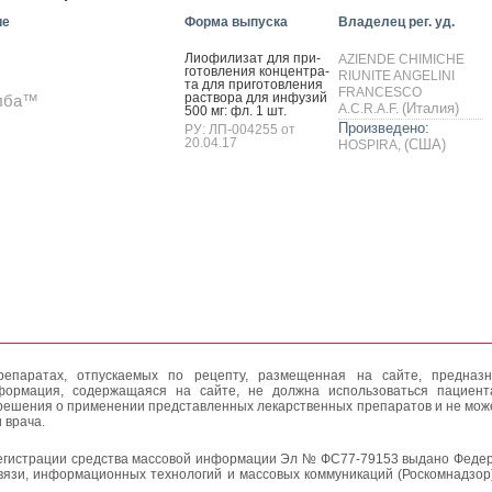
ие
Форма выпуска
Владелец рег. уд.
Ли­офи­лизат для при­
AZIENDE CHIMICHE
готов­ле­ния кон­цен­тра­
RIUNITE ANGELINI
та для при­готов­ле­ния
FRANCESCO
рас­тво­ра для ин­фу­зий
лба™
(Италия)
A.C.R.A.F.
500 мг: фл. 1 шт.
Произведено:
РУ: ЛП-004255 от
20.04.17
(США)
HOSPIRA,
епаратах, отпускаемых по рецепту, размещенная на сайте, предназн
формация, содержащаяся на сайте, не должна использоваться пациен
решения о применении представленных лекарственных препаратов и не мож
 врача.
егистрации средства массовой информации Эл № ФС77-79153 выдано Федер
вязи, информационных технологий и массовых коммуникаций (Роскомнадзор