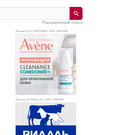
Расширенный поиск
Реклама. ООО «ПЬЕР ФАБР», ИНН: 770
4719490
Реклама. АО "Видаль Рус", ИНН 772
8043605