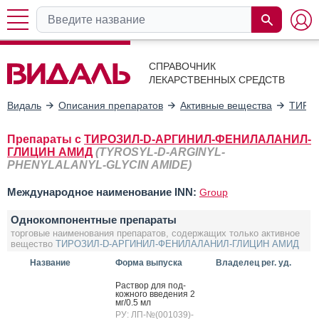
СПРАВОЧНИК
ЛЕКАРСТВЕННЫХ СРЕДСТВ
Видаль
Описания препаратов
Активные вещества
ТИРО
Препараты с
ТИРОЗИЛ-D-АРГИНИЛ-ФЕНИЛАЛАНИЛ-
ГЛИЦИН АМИД
(TYROSYL-D-ARGINYL-
PHENYLALANYL-GLYCIN AMIDE)
Международное наименование INN:
Group
Однокомпонентные препараты
торговые наименования препаратов, содержащих только активное
вещество
ТИРОЗИЛ-D-АРГИНИЛ-ФЕНИЛАЛАНИЛ-ГЛИЦИН АМИД
Название
Форма выпуска
Владелец рег. уд.
Рас­твор для под­
кожно­го вве­дения 2
мг/0.5 мл
РУ: ЛП-№(001039)-