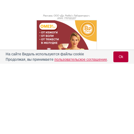
Реклама. ООО «Др. Редди’с Лабораторис»,
ИНН: 770
7321227
На сайте Видаль используются файлы cookie
Ok
Продолжая, вы принимаете
пользовательское соглашение
.
Вход для специалистов
Реклама. АО "Видаль Рус", ИНН 772
8043605
E-mail учетной записи Vidal:
Пароль: