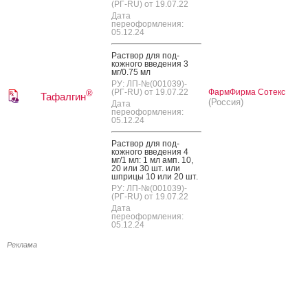
(РГ-RU) от 19.07.22
Дата
переоформления:
05.12.24
Рас­твор для под­
кожно­го вве­дения 3
мг/0.75 мл
РУ: ЛП-№(001039)-
(РГ-RU) от 19.07.22
ФармФирма Сотекс
®
Тафалгин
(Россия)
Дата
переоформления:
05.12.24
Рас­твор для под­
кожно­го вве­дения 4
мг/1 мл: 1 мл амп. 10,
20 или 30 шт. или
шпри­цы 10 или 20 шт.
РУ: ЛП-№(001039)-
(РГ-RU) от 19.07.22
Дата
переоформления:
05.12.24
Реклама