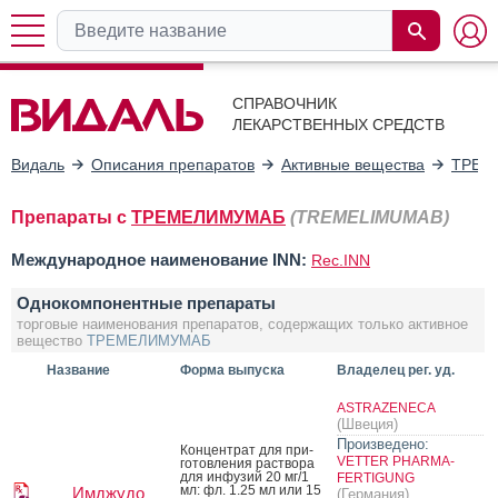
СПРАВОЧНИК
ЛЕКАРСТВЕННЫХ СРЕДСТВ
Видаль
Описания препаратов
Активные вещества
ТРЕМ
Препараты с
ТРЕМЕЛИМУМАБ
(TREMELIMUMAB)
Международное наименование INN:
Rec.INN
Однокомпонентные препараты
торговые наименования препаратов, содержащих только активное
вещество
ТРЕМЕЛИМУМАБ
Название
Форма выпуска
Владелец рег. уд.
ASTRAZENECA
(Швеция)
Произведено:
Кон­цен­трат для при­
VETTER PHARMA-
готов­ле­ния рас­тво­ра
для ин­фу­зий 20 мг/1
FERTIGUNG
мл: фл. 1.25 мл или 15
Имджудо
(Германия)