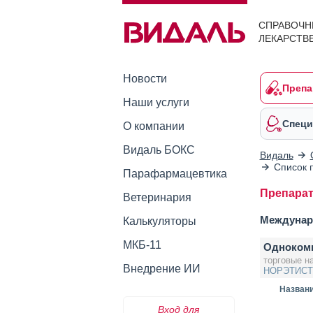
СПРАВОЧН
ЛЕКАРСТВ
Новости
Препа
Наши услуги
Специ
О компании
Видаль БОКС
Видаль
Список 
Парафармацевтика
Препара
Ветеринария
Междунар
Калькуляторы
МКБ-11
Одноком
торговые н
Внедрение ИИ
НОРЭТИС
Назван
Вход для