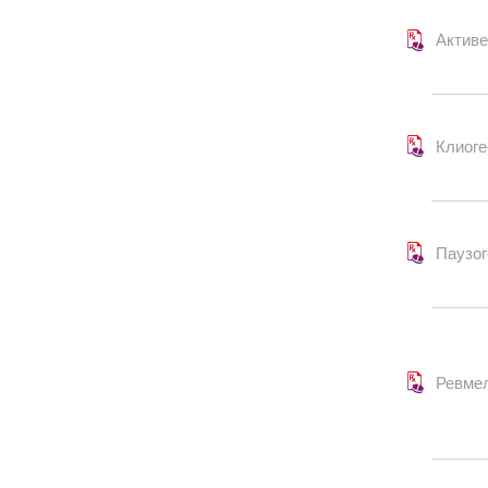
Актив
Клиоге
Паузог
Ревме