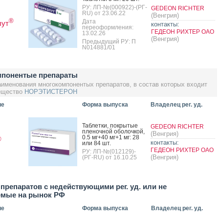
РУ: ЛП-№(000922)-(РГ-
GEDEON RICHTER
RU) от 23.06.22
(Венгрия)
®
Дата
лут
контакты:
переоформления:
ГЕДЕОН РИХТЕР ОАО
13.02.26
(Венгрия)
Предыдущий РУ: П
N014881/01
понентые препараты
аименования многокомпонентых препаратов, в состав которых входит
ещество
НОРЭТИСТЕРОН
ие
Форма выпуска
Владелец рег. уд.
Таб­летки, пок­ры­тые
GEDEON RICHTER
пле­ноч­ной обо­лоч­кой,
(Венгрия)
0.5 мг+40 мг+1 мг: 28
®
контакты:
или 84 шт.
ГЕДЕОН РИХТЕР ОАО
РУ: ЛП-№(012129)-
(Венгрия)
(РГ-RU) от 16.10.25
препаратов с недействующими рег. уд. или не
емые на рынок РФ
ие
Форма выпуска
Владелец рег. уд.