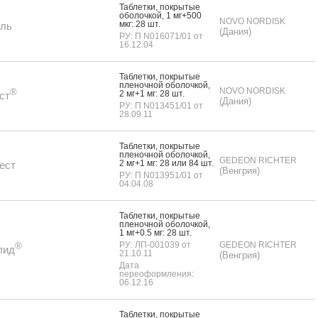
Таб­летки, пок­ры­тые
обо­лоч­кой, 1 мг+500
NOVO NORDISK
мкг: 28 шт.
ель
(Дания)
РУ: П N016071/01 от
16.12.04
Таб­летки, пок­ры­тые
пле­ноч­ной обо­лоч­кой,
NOVO NORDISK
®
2 мг+1 мг: 28 шт.
ст
(Дания)
РУ: П N013451/01 от
28.09.11
Таб­летки, пок­ры­тые
пле­ноч­ной обо­лоч­кой,
GEDEON RICHTER
2 мг+1 мг: 28 или 84 шт.
ест
(Венгрия)
РУ: П N013951/01 от
04.04.08
Таб­летки, пок­ры­тые
пле­ноч­ной обо­лоч­кой,
1 мг+0.5 мг: 28 шт.
РУ: ЛП-001039 от
GEDEON RICHTER
®
лид
21.10.11
(Венгрия)
Дата
переоформления:
06.12.16
Таб­летки, пок­ры­тые