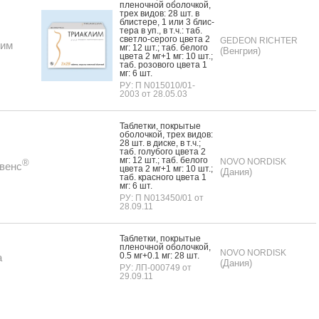
пле­ноч­ной обо­лоч­кой,
трех ви­дов: 28 шт. в
блис­те­ре, 1 или 3 блис­
те­ра в уп., в т.ч.: таб.
свет­ло-се­рого цве­та 2
GEDEON RICHTER
лим
мг: 12 шт.; таб. бе­лого
(Венгрия)
цве­та 2 мг+1 мг: 10 шт.;
таб. ро­зово­го цве­та 1
мг: 6 шт.
РУ: П N015010/01-
2003 от 28.05.03
Таб­летки, пок­ры­тые
обо­лоч­кой, трех ви­дов:
28 шт. в дис­ке, в т.ч.;
таб. го­лубо­го цве­та 2
мг: 12 шт.; таб. бе­лого
NOVO NORDISK
®
венс
цве­та 2 мг+1 мг: 10 шт.;
(Дания)
таб. крас­но­го цве­та 1
мг: 6 шт.
РУ: П N013450/01 от
28.09.11
Таб­летки, пок­ры­тые
пле­ноч­ной обо­лоч­кой,
NOVO NORDISK
0.5 мг+0.1 мг: 28 шт.
а
(Дания)
РУ: ЛП-000749 от
29.09.11