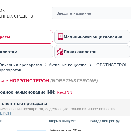
ИК
ЕННЫХ СРЕДСТВ
раты
Медицинская энциклопедия
алистам
Поиск аналогов
Описания препаратов
Активные вещества
НОРЭТИСТЕРОН
препаратов
ты с
НОРЭТИСТЕРОН
(NORETHISTERONE)
одное наименование INN:
Rec.INN
понентные препараты
аименования препаратов, содержащих только активное вещество
ТЕРОН
ие
Форма выпуска
Владелец рег. уд.
Таб­летки 5 мг: 20 шт.