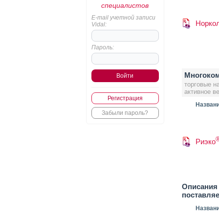
специалистов
E-mail учетной записи
Норко
Vidal:
Пароль:
Многоком
торговые н
активное в
Регистрация
Назван
Забыли пароль?
Риэко
Описания 
поставля
Назван