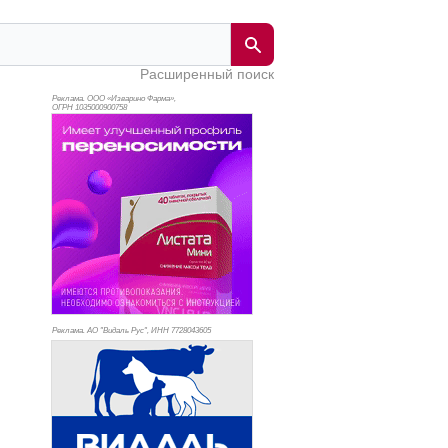
Расширенный поиск
Реклама. ООО «Изварино Фарма»,
ОГРН 103
5000900758
Реклама. АО "Видаль Рус", ИНН 772
8043605