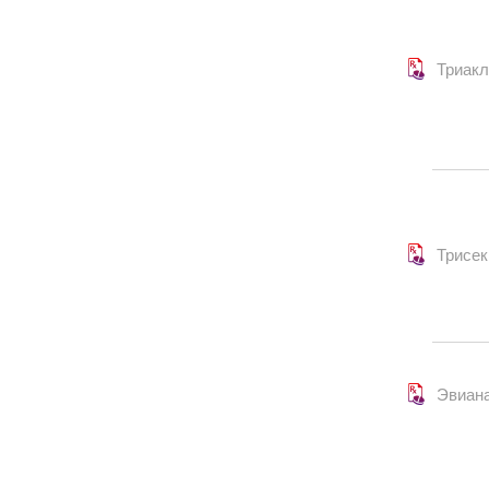
Триак
Трисек
Эвиан