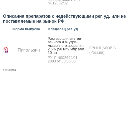
N012682/02
Описания препаратов с недействующими рег. уд. или не
поставляемые на рынок РФ
Форма выпуска
Владелец рег. уд.
Рас­твор для внут­ри­
вен­но­го и внут­ри­
мышеч­но­го вве­дения
БРЫНЦАЛОВ-А
2.5% (50 мг/2 мл): амп.
Пипользин
(Россия)
10 шт.
РУ: Р N002644/01-
2003 от 30.06.03
Реклама