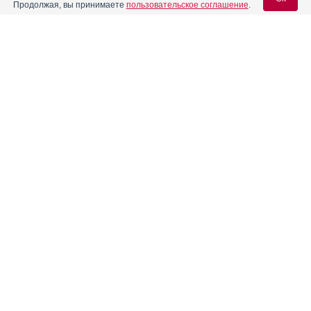
Продолжая, вы принимаете
пользовательское соглашение
.
Реклама. НАО "СЕВЕРНАЯ ЗВЕЗДА", ИНН 772
0185196
Вход для специалистов
E-mail учетной записи Vidal:
Пароль:
Реклама. АО "Видаль Рус", ИНН 772
8043605
Регистрация
Забыли пароль?