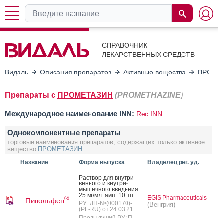
СПРАВОЧНИК
ЛЕКАРСТВЕННЫХ СРЕДСТВ
Видаль
Описания препаратов
Активные вещества
ПРОМ
Препараты с
ПРОМЕТАЗИН
(PROMETHAZINE)
Международное наименование INN:
Rec.INN
Однокомпонентные препараты
торговые наименования препаратов, содержащих только активное
вещество
ПРОМЕТАЗИН
Название
Форма выпуска
Владелец рег. уд.
Рас­твор для внут­ри­
вен­но­го и внут­ри­
мышеч­но­го вве­дения
25 мг/мл: амп. 10 шт.
EGIS Pharmaceuticals
®
Пипольфен
РУ: ЛП-№(000170)-
(Венгрия)
(РГ-RU) от 24.03.21
Предыдущий РУ: П