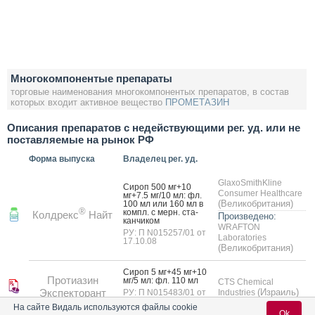
Многокомпонентые препараты
торговые наименования многокомпонентых препаратов, в состав
которых входит активное вещество
ПРОМЕТАЗИН
Описания препаратов с недействующими рег. уд. или не
поставляемые на рынок РФ
Форма выпуска
Владелец рег. уд.
GlaxoSmithKline
Си­роп 500 мг+10
Consumer Healthcare
мг+7.5 мг/10 мл: фл.
(Великобритания)
100 мл или 160 мл в
®
компл. с мерн. ста­
Колдрекс
Найт
Произведено:
кан­чи­ком
WRAFTON
РУ: П N015257/01 от
Laboratories
17.10.08
(Великобритания)
Си­роп 5 мг+45 мг+10
Протиазин
мг/5 мл: фл. 110 мл
CTS Chemical
Экспекторант
(Израиль)
РУ: П N015483/01 от
Industries
05.03.04
На сайте Видаль используются файлы cookie
Ok