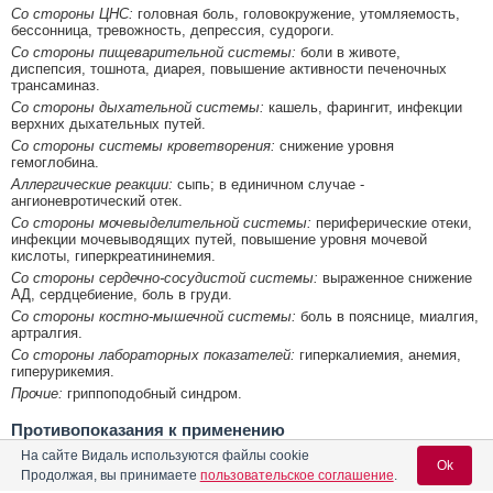
Со стороны ЦНС:
головная боль, головокружение, утомляемость,
бессонница, тревожность, депрессия, судороги.
Со стороны пищеварительной системы:
боли в животе,
диспепсия, тошнота, диарея, повышение активности печеночных
трансаминаз.
Со стороны дыхательной системы:
кашель, фарингит, инфекции
верхних дыхательных путей.
Со стороны системы кроветворения:
снижение уровня
гемоглобина.
Аллергические реакции:
сыпь; в единичном случае -
ангионевротический отек.
Со стороны мочевыделительной системы:
периферические отеки,
инфекции мочевыводящих путей, повышение уровня мочевой
кислоты, гиперкреатининемия.
Со стороны сердечно-сосудистой системы:
выраженное снижение
АД, сердцебиение, боль в груди.
Со стороны костно-мышечной системы:
боль в пояснице, миалгия,
артралгия.
Со стороны лабораторных показателей:
гиперкалиемия, анемия,
гиперурикемия.
Прочие:
гриппоподобный синдром.
Противопоказания к применению
Обструкция желчевыводящих путей, тяжелые нарушения функции
На сайте Видаль используются файлы cookie
Ok
печени и почек, беременность, период лактации (грудное
Продолжая, вы принимаете
пользовательское соглашение
.
вскармливание), повышенная чувствительность к телмисартану.