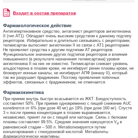
Входит в состав препаратов
Фармакологическое действие
Антигипертензивное средство, антагонист рецепторов ангиотензина
II (тип АТ1). Обладает очень высоким сродством к данному подтипу
рецепторов. Избирательно и длительно связываясь с рецепторами,
телмисартан вытесняет ангиотензин II из связи с АТ1 рецепторами.
Не проявляет сродства к другим подтипам АТ рецепторов.
Функциональное значение других подтипов рецепторов и влияния
повышенного (в результате назначения телмисартана) уровня
ангиотензина II на них не известно. Телмисартан снижает уровень
альдостерона в плазме крови, не ингибирует ренин плазмы крови, не
блокирует ионные каналы, не ингибирует АПФ (киназу II), который
так же разрушает брадикинин. Поэтому проявления побочных
эффектов, связанных с брадикинином, не отмечается.
Фармакокинетика
При приеме внутрь быстро всасывается из ЖКТ. Биодоступность
составляет 50%. При приеме одновременно с пищей снижение AUC
колеблется от 6% (при дозе 40 мг) до 19% (при дозе 160 мг). Спустя
3 ч после приема концентрация в плазме выравнивается,
независимо, принят ли он с пищей или натощак. Связь с белками
плазмы составляет 99.5%. Средние значения кажущегося V
в
d
равновесной стадии – 500 л. Метаболизируется путем
конъюгирования с глюкуроновой кислотой. Метаболиты
фармакологически неактивны.