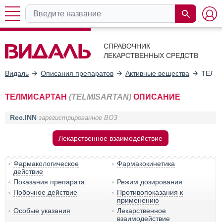
СПРАВОЧНИК
ЛЕКАРСТВЕННЫХ СРЕДСТВ
Видаль
Описания препаратов
Активные вещества
ТЕЛМ
ТЕЛМИСАРТАН
(TELMISARTAN)
ОПИСАНИЕ
Rec.INN
зарегистрированное ВОЗ
Лекарственное взаимодействие
Фармакологическое
Фармакокинетика
действие
Показания препарата
Режим дозирования
Побочное действие
Противопоказания к
применению
Особые указания
Лекарственное
взаимодействие