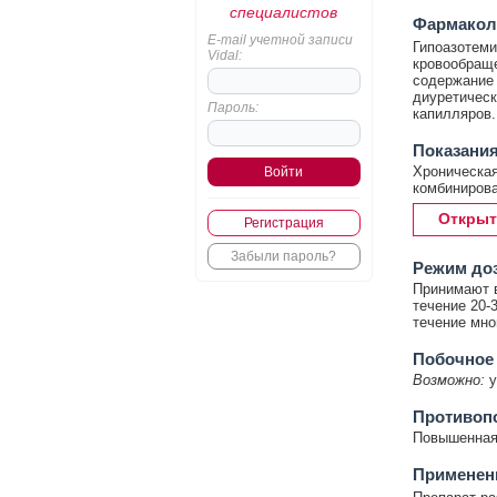
специалистов
Фармакол
E-mail учетной записи
Гипоазотеми
Vidal:
кровообраще
содержание 
диуретическ
Пароль:
капилляров.
Показани
Хроническая
комбинирова
Открыт
Регистрация
Забыли пароль?
Режим до
Принимают в
течение 20-
течение мно
Побочное
Возможно:
у
Противоп
Повышенная 
Применен