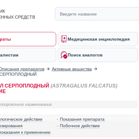
ИК
ЕННЫХ СРЕДСТВ
раты
Медицинская энциклопедия
алистам
Поиск аналогов
Описания препаратов
Активные вещества
 СЕРПОПЛОДНЫЙ
АЛ СЕРПОПЛОДНЫЙ
(ASTRAGALUS FALCATUS)
ИЕ
уппировочное наименование
логическое действие
Показания препарата
озирования
Побочное действие
показания к применению