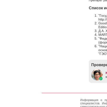
Препарат ра
Список и
"Госу
http:
Goodm
Editi
Д.А. 
MARTI
"Фед
(форм
"Наци
осно
"ГЭО
Провере
Информация о пр
специалистов. Ин
самостоятельного 