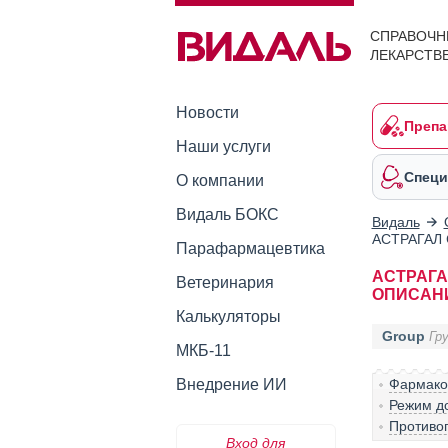
СПРАВОЧН
ЛЕКАРСТВ
Новости
Препа
Наши услуги
Специ
О компании
Видаль БОКС
Видаль
АСТРАГАЛ
Парафармацевтика
АСТРАГ
Ветеринария
ОПИСАН
Калькуляторы
Group
Гр
МКБ-11
Внедрение ИИ
Фармако
Режим д
Противо
Вход для