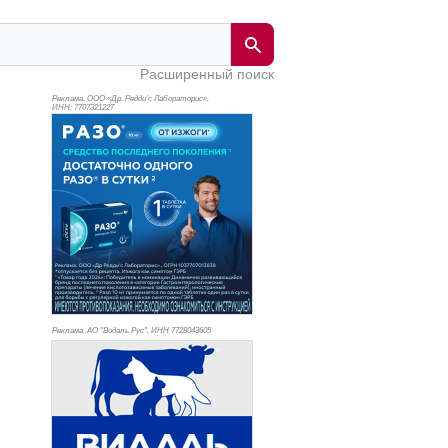
Расширенный поиск
Реклама. ООО «Др. Редди’с Лабораторис»,
ИНН: 770
7321227
Реклама. АО "Видаль Рус", ИНН 772
8043605