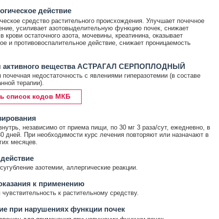
огическое действие
ческое средство растительного происхождения. Улучшает почечное
ние, усиливает азотовыделительную функцию почек, снижает
в крови остаточного азота, мочевины, креатинина, оказывает
ое и противовоспалительное действие, снижает проницаемость
я активного вещества АСТРАГАЛ СЕРПОПЛОДНЫЙ
 почечная недостаточность с явлениями гиперазотемии (в составе
нной терапии).
ь список кодов МКБ
зирования
нутрь, независимо от приема пищи, по 30 мг 3 раза/сут, ежедневно, в
30 дней. При необходимости курс лечения повторяют или назначают в
гих месяцев.
 действие
сугубление азотемии, аллергические реакции.
оказания к применению
чувствительность к растительному средству.
ие при нарушениях функции почек