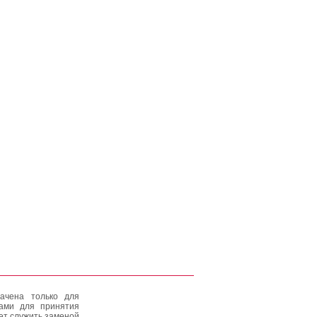
ачена только для
тами для принятия
ет служить заменой