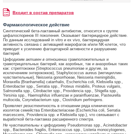
Входит в состав препаратов
Фармакологическое действие
Синтетический бета-лактамный антибиотик, относится к группе
цефалоспоринов III поколения. Оказывает бактерицидное действие.
По данным исследований in vitro и ex vivo, бактерицидная
активность связана с активацией макрофагов и/или NK-клеток, что
приводит к усилению фагоцитарной активности и разрушению
бактерий.
Цефодизим
активен в отношении
грамположительных и
грамотрицательных бактерий, как аэробных, так и анаэробных таких
как: стрептококки (Streptococcus pneumoniae и другие, за
исключением энтерококков), Staphylococcus aureus (метициллин-
чувствительные), Neisseria gonorrhoeae, Neisseria meningitidis,
Moraxella (Branhamella) catarrhalis, Escherichia coli, Klebsiella spp.,
Enterobacter spp., Serratia spp., Proteus mirabilis, Proteus vulgaris,
Salmonella spp., Citrobacter spp., Providencia spp., Shigella spp.,
Yersinia spp., Haemophilus influenzae и parainfluenzae, Pasteurella
multocida, Corynebacterium spp., Clostridium perfringens.
Проявляет
резистентность
в отношении ряда клинических
изолятов семейства Enterobacteriaceae (Escherichia coli, Serratia
marcescens, Providencia spp. и Klebsiella spp.), что связывают с
выработкой бета-лактамаз расширенного спектра.
Не чувствительны
к цефодизиму Pseudomonas spp., Acinetobacter
spp., Bacteroides fragilis, Enterococcus spp., Listeria monocytogenes,