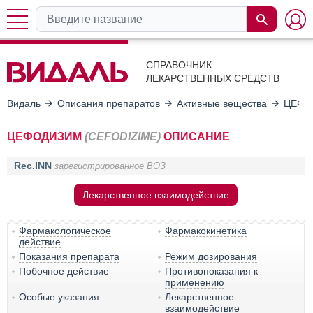
СПРАВОЧНИК
ЛЕКАРСТВЕННЫХ СРЕДСТВ
Видаль
Описания препаратов
Активные вещества
ЦЕФО
ЦЕФОДИЗИМ
(CEFODIZIME)
ОПИСАНИЕ
Rec.INN
зарегистрированное ВОЗ
Лекарственное взаимодействие
Фармакологическое
Фармакокинетика
действие
Показания препарата
Режим дозирования
Побочное действие
Противопоказания к
применению
Особые указания
Лекарственное
взаимодействие