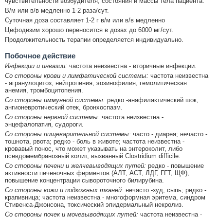
чувствительности возбудителя, состояния и массы тела пациента.
В/м или в/в медленно 1-2 раза/сут.
Суточная доза составляет 1-2 г в/м или в/в медленно
Цефодизим хорошо переносится в дозах до 6000 мг/сут.
Продолжительность терапии определяется индивидуально.
Побочное действие
Инфекции и инвазии:
частота неизвестна - вторичные инфекции.
Со стороны крови и лимфатической системы:
частота неизвестна
- агранулоцитоз, нейтропения, эозинофилия, гемолитическая
анемия, тромбоцитопения.
Со стороны иммунной системы:
редко -анафилактический шок,
ангионевротический отек, бронхоспазм.
Со стороны нервной системы:
частота неизвестна -
энцефалопатия, судороги.
Со стороны пищеварительной системы:
часто - диарея; нечасто -
тошнота, рвота; редко - боль в животе; частота неизвестна -
кровавый понос, что может указывать на энтероколит, либо
псевдомембранозный колит, вызванный Clostridium difficile.
Со стороны печени и желчевыводящих путей:
редко - повышение
активности печеночных ферментов (АЛТ, АСТ, ЛДГ, ГГТ, ЩФ),
повышение концентрации сывороточного билирубина.
Со стороны кожи и подкожных тканей:
нечасто -зуд, сыпь; редко -
крапивница; частота неизвестна - многоформная эритема, синдром
Стивенса-Джонсона, токсический эпидермальный некролиз.
Со стороны почек и мочевыводящих путей:
частота неизвестна -