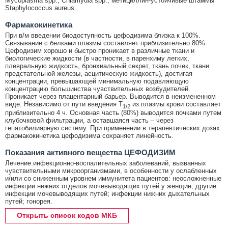
Mycoplasma spp., Chlamydia spp., метициллин-устойчивые штаммы
Staphylococcus aureus.
Фармакокинетика
При в/м введении биодоступность цефодизима близка к 100%.
Связывание с белками плазмы составляет приблизительно 80%.
Цефодизим хорошо и быстро проникает в различные ткани и
биологические жидкости (в частности, в паренхиму легких,
плевральную жидкость, бронхиальный секрет, ткань почек, ткани
предстательной железы, асцитическую жидкость), достигая
концентрации, превышающей минимальную подавляющую
концентрацию большинства чувствительных возбудителей.
Проникает через плацентарный барьер. Выводится в неизмененном
виде. Независимо от пути введения T
из плазмы крови составляет
1/2
приблизительно 4 ч. Основная часть (80%) выводится почками путем
клубочковой фильтрации, а оставшаяся часть – через
гепатобилиарную систему. При применении в терапевтических дозах
фармакокинетика цефодизима сохраняет линейность.
Показания активного вещества ЦЕФОДИЗИМ
Лечение инфекционно-воспалительных заболеваний, вызванных
чувствительными микроорганизмами, в особенности у ослабленных
и/или со сниженным уровнем иммунитета пациентов: неосложненные
инфекции нижних отделов мочевыводящих путей у женщин; другие
инфекции мочевыводящих путей; инфекции нижних дыхательных
путей; гонорея.
Открыть список кодов МКБ