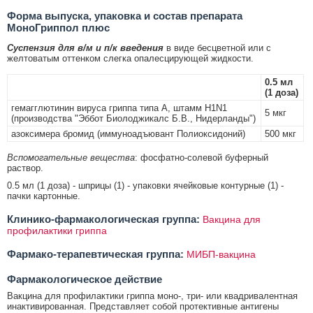
Форма выпуска, упаковка и состав препарата
МоноГриппол плюс
Суспензия для в/м и п/к введения
в виде бесцветной или с
желтоватым оттенком слегка опалесцирующей жидкости.
0.5 мл
(1 доза)
гемагглютинин вируса гриппа типа А, штамм H1N1
5 мкг
(производства "Эббот Биолоджикалс Б.В., Нидерланды")
азоксимера бромид (иммуноадъювант Полиоксидоний)
500 мкг
Вспомогательные вещества
: фосфатно-солевой буферный
раствор.
0.5 мл (1 доза) - шприцы (1) - упаковки ячейковые контурные (1) -
пачки картонные.
Клинико-фармакологическая группа:
Вакцина для
профилактики гриппа
Фармако-терапевтическая группа:
МИБП-вакцина
Фармакологическое действие
Вакцина для профилактики гриппа моно-, три- или квадривалентная
инактивированная. Представляет собой протективные антигены