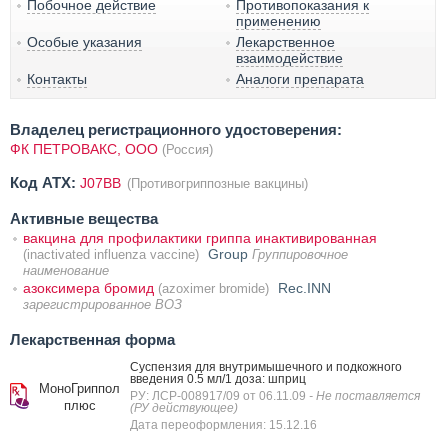
Побочное действие
Противопоказания к
применению
Особые указания
Лекарственное
взаимодействие
Контакты
Аналоги препарата
Владелец регистрационного удостоверения:
ФК ПЕТРОВАКС, ООО
(Россия)
Код ATX:
J07BB
(Противогриппозные вакцины)
Активные вещества
вакцина для профилактики гриппа инактивированная
Group
(inactivated influenza vaccine)
Группировочное
наименование
азоксимера бромид
Rec.INN
(azoximer bromide)
зарегистрированное ВОЗ
Лекарственная форма
Суспензия для внутримышечного и подкожного
введения 0.5 мл/1 доза: шприц
МоноГриппол
РУ: ЛСР-008917/09 от 06.11.09
- Не поставляется
плюс
(РУ действующее)
Дата переоформления: 15.12.16