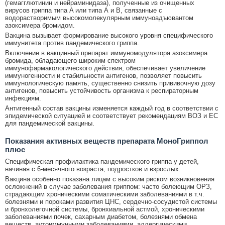
(гемагглютинин и нейраминидаза), полученные из очищенных
вирусов гриппа типа A или типа А и B, связанные с
водорастворимым высокомолекулярным иммуноадъювантом
азоксимера бромидом.
Вакцина вызывает формирование высокого уровня специфического
иммунитета против пандемического гриппа.
Включение в вакцинный препарат иммуномодулятора азоксимера
бромида, обладающего широким спектром
иммунофармакологического действия, обеспечивает увеличение
иммуногенности и стабильности антигенов, позволяет повысить
иммунологическую память, существенно снизить прививочную дозу
антигенов, повысить устойчивость организма к респираторным
инфекциям.
Антигенный состав вакцины изменяется каждый год в соответствии с
эпидемической ситуацией и соответствует рекомендациям ВОЗ и ЕС
для пандемической вакцины.
Показания активных веществ препарата МоноГриппол
плюс
Специфическая профилактика пандемического гриппа у детей,
начиная с 6-месячного возраста, подростков и взрослых.
Вакцина особенно показана лицам с высоким риском возникновения
осложнений в случае заболевания гриппом: часто болеющим ОРЗ,
страдающим хроническими соматическими заболеваниями в т.ч.
болезнями и пороками развития ЦНС, сердечно-сосудистой системы
и бронхолегочной системы, бронхиальной астмой, хроническими
заболеваниями почек, сахарным диабетом, болезнями обмена
веществ, аутоиммунными заболеваниями, аллергическими