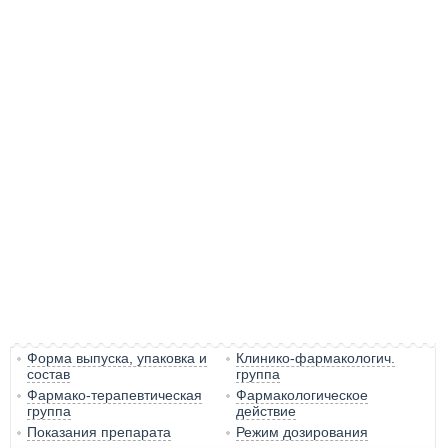
Форма выпуска, упаковка и
Клинико-фармакологич.
состав
группа
Фармако-терапевтическая
Фармакологическое
группа
действие
Показания препарата
Режим дозирования