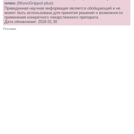
плюс
(MonoGrippol plus)
Приведенная научная информация является обобщающей и не
может быть использована для принятия решения о возможности
применения конкретного лекарственного препарата.
Дата обновления: 2018.01.30
Реклама