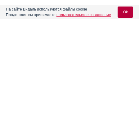
На сайте Видаль используются файлы cookie
Ok
Продолжая, вы принимаете
пользовательское соглашение
.
Содержание
Вход для специалистов
E-mail учетной записи Vidal:
Форма выпуска, упаковка и состав
Клинико-фармакологич. группа
Пароль:
Фармако-терапевтическая группа
Фармакологическое действие
Показания препарата
Режим дозирования
Регистрация
Забыли пароль?
Побочное действие
Противопоказания к применению