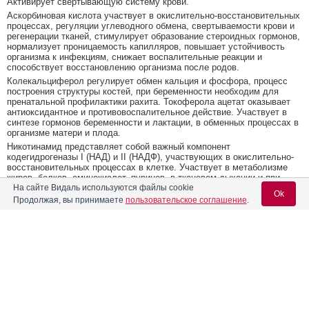
Активирует свертывающую систему крови.
Аскорбиновая кислота участвует в окислительно-восстановительных
процессах, регуляции углеводного обмена, свертываемости крови и
регенерации тканей, стимулирует образование стероидных гормонов,
нормализует проницаемость капилляров, повышает устойчивость
организма к инфекциям, снижает воспалительные реакции и
способствует восстановлению организма после родов.
Колекальциферол регулирует обмен кальция и фосфора, процесс
построения структуры костей, при беременности необходим для
пренатальной профилактики рахита. Токоферола ацетат оказывает
антиоксидантное и противовоспалительное действие. Участвует в
синтезе гормонов беременности и лактации, в обменных процессах в
организме матери и плода.
Никотинамид представляет собой важный компонент
кодегидрогеназы I (НАД) и II (НАДФ), участвующих в окислительно-
восстановительных процессах в клетке. Участвует в метаболизме
жиров, белков, аминокислот, пуринов, в тканевом дыхании и при
На сайте Видаль используются файлы cookie
гликогенолизе. Оказывает противопеллагрическое действие.
Ok
Продолжая, вы принимаете
пользовательское соглашение
.
Биотин участвует в реакциях карбоксилирования, регулирует обмен
глюкозы, жирных кислот и ряда аминокислот. Оказывает
благотворное влияние на состояние кожных покровов.
Фолиевая кислота необходима для синтеза нуклеиновых кислот ДНК
Содержание
Вход для специалистов
и РНК -генетического материала клетки. Участвует в процессах
деления и роста клетки, способствует нормальному формированию
и развитию плода.
E-mail учетной записи Vidal:
Форма выпуска, упаковка и состав
Кальций помогает предотвратить деминерализацию костной ткани.
Способствует укреплению костей и зубов, необходим для
Клинико-фармакологич. группа
профилактики остеопороза. Участвует в поддержании стабильной