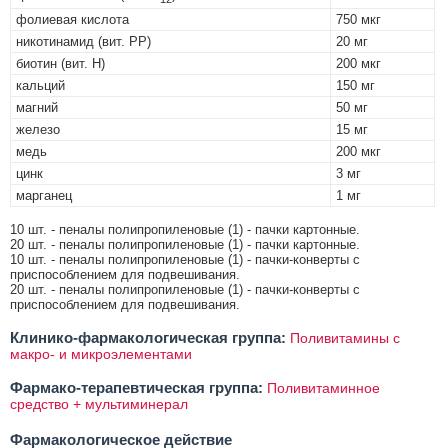
фолиевая кислота
750 мкг
никотинамид (вит. PP)
20 мг
биотин (вит. Н)
200 мкг
кальций
150 мг
магний
50 мг
железо
15 мг
медь
200 мкг
цинк
3 мг
марганец
1 мг
10 шт. - пеналы полипропиленовые (1) - пачки картонные.
20 шт. - пеналы полипропиленовые (1) - пачки картонные.
10 шт. - пеналы полипропиленовые (1) - пачки-конверты с
приспособлением для подвешивания.
20 шт. - пеналы полипропиленовые (1) - пачки-конверты с
приспособлением для подвешивания.
Клинико-фармакологическая группа:
Поливитамины с
макро- и микроэлементами
Фармако-терапевтическая группа:
Поливитаминное
средство + мультиминерал
Фармакологическое действие