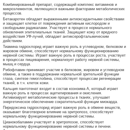
Комбинированный препарат, содержащий комплекс витаминов и
микроэлементов, являющихся важными факторами метаболических
процессов.
Бетакаротен обладает выраженными антиоксидантными свойствами
и защищает клетки от повреждения активным кислородом и
свободными радикалами. Участвует в процессе нормального
обновления эпителиальных тканей. Защищает кожу от вредного
воздействия УФ-лучей, обладает антиксерофтальмическим
действием.
Тиамина гидрохлорид играет важную роль в углеводном, белковом и
жировом обмене, способствует нормальному функционированию
нервной системы. Играет важную роль в процессах роста, участвует
в процессах пищеварения, нормализует работу нервной системы,
мышц и сердца.
Рибофлавин принимает участие в белковом, жировом и углеводном
обмене, а также в поддержании нормальной зрительной функции
глаза, синтезе гемоглобина, способствует процессам регенерации
тканей, в т.ч. клеток кожи.
Кальция пантотенат входит в состав коэнзима А, который играет
важную роль в процессах ацетилирования и окисления.
Активизирует метаболические процессы в тканях, улучшает
энергетическое обеспечение сократительной функции миокарда.
Пиридоксина гидрохлорид играет важную роль в обмене веществ,
оказывает благотворное влияние на эритропоэз, способствует
нормальному функционированию нервной системы.
Цианокобаламин участвует в эритропоэзе, способствует
нормальному функционированию нервной системы и печени.