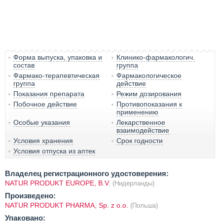
Форма выпуска, упаковка и
Клинико-фармакологич.
состав
группа
Фармако-терапевтическая
Фармакологическое
группа
действие
Показания препарата
Режим дозирования
Побочное действие
Противопоказания к
применению
Особые указания
Лекарственное
взаимодействие
Условия хранения
Срок годности
Условия отпуска из аптек
Владелец регистрационного удостоверения:
NATUR PRODUKT EUROPE, B.V.
(Нидерланды)
Произведено:
NATUR PRODUKT PHARMA, Sp. z o.o.
(Польша)
Упаковано: