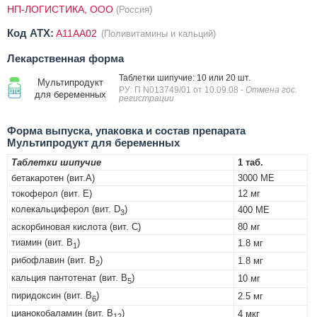
НП-ЛОГИСТИКА, ООО
(Россия)
Код ATX:
A11AA02
(Поливитамины и кальций)
Лекарственная форма
Таблетки шипучие: 10 или 20 шт.
Мультипродукт
РУ: П N013749/01 от 10.09.08
- Отмена гос.
для беременных
регистрации
Форма выпуска, упаковка и состав препарата
Мультипродукт для беременных
Таблетки шипучие
1 таб.
бетакаротен (вит.А)
3000 МЕ
токоферол (вит. Е)
12 мг
колекальциферол (вит. D
)
400 МЕ
3
аскорбиновая кислота (вит. С)
80 мг
тиамин (вит. В
)
1.8 мг
1
рибофлавин (вит. B
)
1.8 мг
2
кальция пантотенат (вит. B
)
10 мг
5
пиридоксин (вит. B
)
2.5 мг
6
цианокобаламин (вит. B
)
4 мкг
12