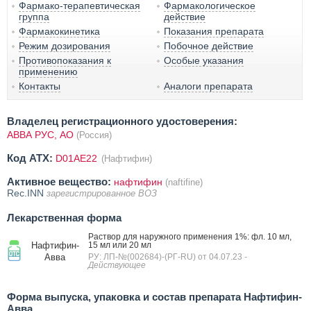
Фармако-терапевтическая
Фармакологическое
группа
действие
Фармакокинетика
Показания препарата
Режим дозирования
Побочное действие
Противопоказания к
Особые указания
применению
Контакты
Аналоги препарата
Владелец регистрационного удостоверения:
АВВА РУС, АО
(Россия)
Код ATX:
D01AE22
(Нафтифин)
Активное вещество:
нафтифин
(naftifine)
Rec.INN
зарегистрированное ВОЗ
Лекарственная форма
Раствор для наружного применения 1%: фл. 10 мл,
Нафтифин-
15 мл или 20 мл
Авва
РУ: ЛП-№(002684)-(РГ-RU) от 04.07.23
-
Действующее
Форма выпуска, упаковка и состав препарата Нафтифин-
Авва