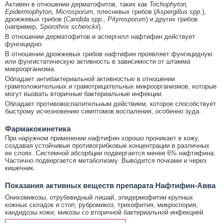
Активен в отношении дерматофитов, таких как
Trichophyton,
Epidermophyton, Microsporum
, плесневых грибов (
Aspergillus spp
.),
дрожжевых грибов (
Candida spp., Pityrosporum
) и других грибов
(например,
Sporothrix schenckii
).
В отношении дерматофитов и аспергилл нафтифин действует
фунгицидно.
В отношении дрожжевых грибов нафтифин проявляет фунгицидную
или фунгистатическую активность в зависимости от штамма
микроорганизма.
Обладает антибактериальной активностью в отношении
грамположительных и грамотрицательных микроорганизмов, которые
могут вызвать вторичные бактериальные инфекции.
Обладает противовоспалительным действием, которое способствует
быстрому исчезновению симптомов воспаления, особенно зуда.
Фармакокинетика
При наружном применении нафтифин хорошо проникает в кожу,
создавая устойчивые противогрибковые концентрации в различных
ее слоях. Системной абсорбции подвергается менее 6% нафтифина.
Частично подвергается метаболизму. Выводится почками и через
кишечник.
Показания активных веществ препарата Нафтифин-Авва
Онихомикозы, отрубевидный лишай, эпидермофитии крупных
кожных складок и стоп, рубромикоз, трихофития, микроспория,
кандидозы кожи, микозы со вторичной бактериальной инфекцией.