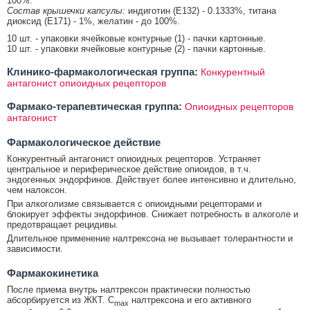
100%.
Состав крышечки капсулы:
индиготин (E132) - 0.1333%, титана
диоксид (E171) - 1%, желатин - до 100%.
10 шт. - упаковки ячейковые контурные (1) - пачки картонные.
10 шт. - упаковки ячейковые контурные (2) - пачки картонные.
Клинико-фармакологическая группа:
Конкурентный
антагонист опиоидных рецепторов
Фармако-терапевтическая группа:
Опиоидных рецепторов
антагонист
Фармакологическое действие
Конкурентный антагонист опиоидных рецепторов. Устраняет
центральное и периферическое действие опиоидов, в т.ч.
эндогенных эндорфинов. Действует более интенсивно и длительно,
чем налоксон.
При алкоголизме связывается с опиоидными рецепторами и
блокирует эффекты эндорфинов. Снижает потребность в алкоголе и
предотвращает рецидивы.
Длительное применение налтрексона не вызывает толерантности и
зависимости.
Фармакокинетика
После приема внутрь налтрексон практически полностью
абсорбируется из ЖКТ. C
налтрексона и его активного
max