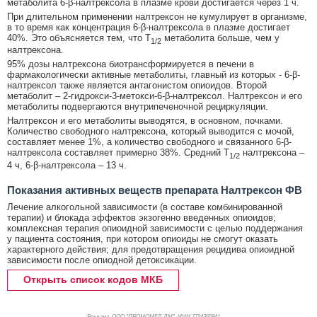
метаболита 6-β-налтрексола в плазме крови достигается через 1 ч.
При длительном применении налтрексон не кумулирует в организме,
в то время как концентрация 6-β-налтрексола в плазме достигает
40%. Это объясняется тем, что T
метаболита больше, чем у
1/2
налтрексона.
95% дозы налтрексона биотрансформируется в печени в
фармакологически активные метаболиты, главный из которых - 6-β-
налтрексол также является антагонистом опиоидов. Второй
метаболит – 2-гидрокси-3-метокси-6-β-налтрексол. Налтрексон и его
метаболиты подвергаются внутрипеченочной рециркуляции.
Налтрексон и его метаболиты выводятся, в основном, почками.
Количество свободного налтрексона, который выводится с мочой,
составляет менее 1%, а количество свободного и связанного 6-β-
налтрексола составляет примерно 38%. Средний T
налтрексона –
1/2
4 ч, 6-β-налтрексола – 13 ч.
Показания активных веществ препарата Налтрексон ФВ
Лечение алкогольной зависимости (в составе комбинированной
терапии) и блокада эффектов экзогенно введенных опиоидов;
комплексная терапия опиоидной зависимости с целью поддержания
у пациента состояния, при котором опиоиды не смогут оказать
характерного действия; для предотвращения рецидива опиоидной
зависимости после опиодной детоксикации.
Открыть список кодов МКБ
Реклама. ООО "ПРОМОМЕД ДМ", ИНН 772
4365841