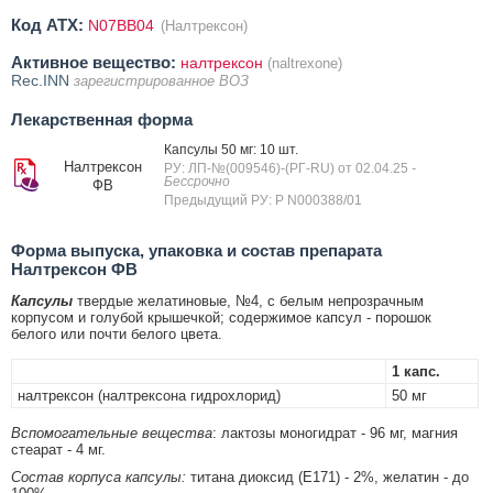
Код ATX:
N07BB04
(Налтрексон)
Активное вещество:
налтрексон
(naltrexone)
Rec.INN
зарегистрированное ВОЗ
Лекарственная форма
Капсулы 50 мг: 10 шт.
Налтрексон
РУ: ЛП-№(009546)-(РГ-RU) от 02.04.25
-
Бессрочно
ФВ
Предыдущий РУ: Р N000388/01
Форма выпуска, упаковка и состав препарата
Налтрексон ФВ
Капсулы
твердые желатиновые, №4, с белым непрозрачным
корпусом и голубой крышечкой; содержимое капсул - порошок
белого или почти белого цвета.
1 капс.
налтрексон (налтрексона гидрохлорид)
50 мг
Вспомогательные вещества
: лактозы моногидрат - 96 мг, магния
стеарат - 4 мг.
Состав корпуса капсулы:
титана диоксид (E171) - 2%, желатин - до