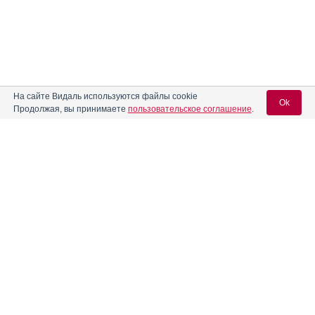
На сайте Видаль используются файлы cookie
Ok
Продолжая, вы принимаете
пользовательское соглашение
.
Содержание
Вход для специалистов
E-mail учетной записи Vidal:
Форма выпуска, упаковка и состав
Клинико-фармакологич. группа
Пароль:
Фармако-терапевтическая группа
Фармакологическое действие
Фармакокинетика