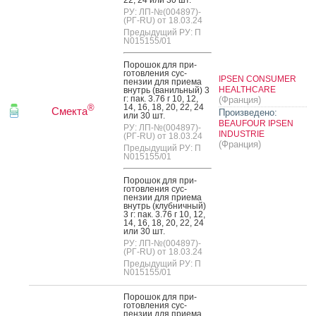
РУ: ЛП-№(004897)-
(РГ-RU) от 18.03.24
Предыдущий РУ: П
N015155/01
По­рошок для при­
готов­ле­ния сус­
IPSEN CONSUMER
пензии для при­ема
HEALTHCARE
внутрь (ва­ниль­ный) 3
г: пак. 3.76 г 10, 12,
(Франция)
14, 16, 18, 20, 22, 24
®
Смекта
Произведено:
или 30 шт.
BEAUFOUR IPSEN
РУ: ЛП-№(004897)-
INDUSTRIE
(РГ-RU) от 18.03.24
(Франция)
Предыдущий РУ: П
N015155/01
По­рошок для при­
готов­ле­ния сус­
пензии для при­ема
внутрь (клуб­ничный)
3 г: пак. 3.76 г 10, 12,
14, 16, 18, 20, 22, 24
или 30 шт.
РУ: ЛП-№(004897)-
(РГ-RU) от 18.03.24
Предыдущий РУ: П
N015155/01
По­рошок для при­
готов­ле­ния сус­
пензии для при­ема