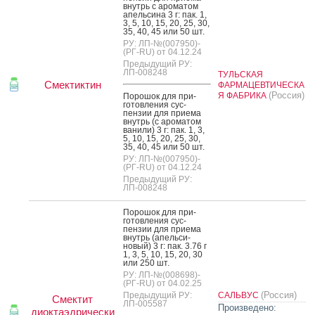
внутрь с аро­матом
апель­си­на 3 г: пак. 1,
3, 5, 10, 15, 20, 25, 30,
35, 40, 45 или 50 шт.
РУ: ЛП-№(007950)-
(РГ-RU) от 04.12.24
Предыдущий РУ:
ЛП-008248
ТУЛЬСКАЯ
Смектиктин
ФАРМАЦЕВТИЧЕСКА
(Россия)
Я ФАБРИКА
По­рошок для при­
готов­ле­ния сус­
пензии для при­ема
внутрь (с аро­матом
ва­нили) 3 г: пак. 1, 3,
5, 10, 15, 20, 25, 30,
35, 40, 45 или 50 шт.
РУ: ЛП-№(007950)-
(РГ-RU) от 04.12.24
Предыдущий РУ:
ЛП-008248
По­рошок для при­
готов­ле­ния сус­
пензии для при­ема
внутрь (апель­си­
новый) 3 г: пак. 3.76 г
1, 3, 5, 10, 15, 20, 30
или 250 шт.
РУ: ЛП-№(008698)-
(РГ-RU) от 04.02.25
(Россия)
Предыдущий РУ:
САЛЬВУС
Смектит
ЛП-005587
Произведено:
диоктаэдрически