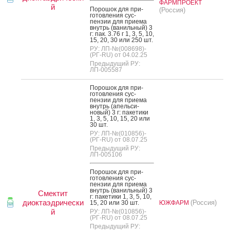
ФАРМПРОЕКТ
й
По­рошок для при­
(Россия)
готов­ле­ния сус­
пензии для при­ема
внутрь (ва­ниль­ный) 3
г: пак. 3.76 г 1, 3, 5, 10,
15, 20, 30 или 250 шт.
РУ: ЛП-№(008698)-
(РГ-RU) от 04.02.25
Предыдущий РУ:
ЛП-005587
По­рошок для при­
готов­ле­ния сус­
пензии для при­ема
внутрь (апель­си­
новый) 3 г: па­кети­ки
1, 3, 5, 10, 15, 20 или
30 шт.
РУ: ЛП-№(010856)-
(РГ-RU) от 08.07.25
Предыдущий РУ:
ЛП-005106
По­рошок для при­
готов­ле­ния сус­
пензии для при­ема
внутрь (ва­ниль­ный) 3
Смектит
г: па­кети­ки 1, 3, 5, 10,
диоктаэдрически
(Россия)
15, 20 или 30 шт.
ЮЖФАРМ
й
РУ: ЛП-№(010856)-
(РГ-RU) от 08.07.25
Предыдущий РУ: