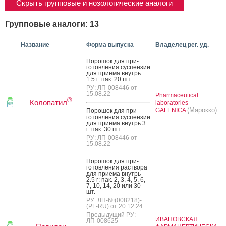
Скрыть групповые и нозологические аналоги
Групповые аналоги: 13
Название
Форма выпуска
Владелец рег. уд.
По­рошок для при­
готов­ле­ния сус­пензии
для при­ема внутрь
1.5 г: пак. 20 шт.
РУ: ЛП-008446 от
15.08.22
Pharmaceutical
®
Колопатил
laboratories
(Марокко)
GALENICA
По­рошок для при­
готов­ле­ния сус­пензии
для при­ема внутрь 3
г: пак. 30 шт.
РУ: ЛП-008446 от
15.08.22
По­рошок для при­
готов­ле­ния рас­тво­ра
для при­ема внутрь
2.5 г: пак. 2, 3, 4, 5, 6,
7, 10, 14, 20 или 30
шт.
РУ: ЛП-№(008218)-
(РГ-RU) от 20.12.24
Предыдущий РУ:
ИВАНОВСКАЯ
ЛП-008625