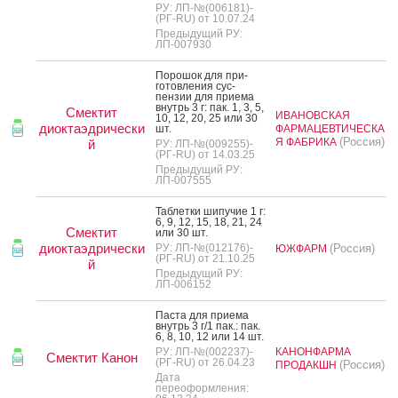
РУ: ЛП-№(006181)-
(РГ-RU) от 10.07.24
Предыдущий РУ:
ЛП-007930
По­рошок для при­
готов­ле­ния сус­
пензии для при­ема
внутрь 3 г: пак. 1, 3, 5,
Смектит
ИВАНОВСКАЯ
10, 12, 20, 25 или 30
диоктаэдрически
шт.
ФАРМАЦЕВТИЧЕСКА
(Россия)
Я ФАБРИКА
й
РУ: ЛП-№(009255)-
(РГ-RU) от 14.03.25
Предыдущий РУ:
ЛП-007555
Таб­летки ши­пучие 1 г:
6, 9, 12, 15, 18, 21, 24
Смектит
или 30 шт.
диоктаэдрически
РУ: ЛП-№(012176)-
(Россия)
ЮЖФАРМ
(РГ-RU) от 21.10.25
й
Предыдущий РУ:
ЛП-006152
Пас­та для при­ема
внутрь 3 г/1 пак.: пак.
6, 8, 10, 12 или 14 шт.
РУ: ЛП-№(002237)-
КАНОНФАРМА
Смектит Канон
(РГ-RU) от 26.04.23
(Россия)
ПРОДАКШН
Дата
переоформления: