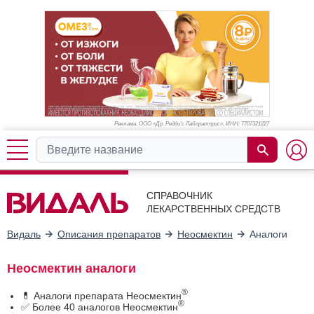
Реклама. ООО «Др. Редди’с Лабораторис», ИНН: 770
7321227
СПРАВОЧНИК
ЛЕКАРСТВЕННЫХ СРЕДСТВ
Видаль
Описания препаратов
Неосмектин
Аналоги
Неосмектин аналоги
®
💊 Аналоги препарата Неосмектин
®
✅ Более 40 аналогов Неосмектин