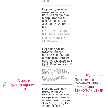
ЛП-005106
По­рошок для при­
готов­ле­ния сус­
пензии для при­ема
внутрь (ка­рамель­
ный) 3 г: па­кети­ки 1,
3, 5, 10, 15, 20 или 30
шт.
РУ: ЛП-№(010856)-
(РГ-RU) от 08.07.25
Предыдущий РУ:
ЛП-005106
По­рошок для при­
готов­ле­ния сус­
пензии для при­ема
внутрь (с аро­матом
ва­нили) 3 г: са­ше 3.76
г 1, 3, 5, 10, 15, 20 или
30 шт.
РУ: ЛП-№(006181)-
(РГ-RU) от 10.07.24
(Россия)
ЖЕНЕЛ РД
Предыдущий РУ:
Произведено:
Смектит
ЛП-007930
САМАРАМЕДПРОМ
диоктаэдрически
или
(Россия)
й
По­рошок для при­
ТЕХНОПАРК-ЦЕНТР
готов­ле­ния сус­
(Россия)
пензии для при­ема
внутрь (с аро­матом
апель­си­на) 3 г: са­ше
3.76 г 1, 3, 5, 10, 15,
20 или 30 шт.