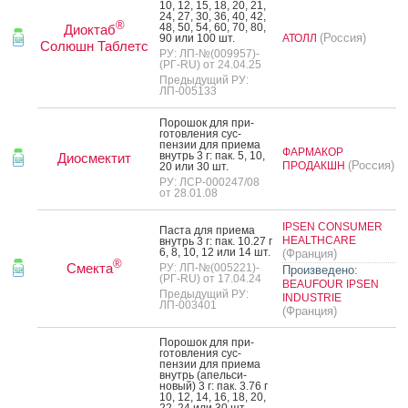
10, 12, 15, 18, 20, 21,
24, 27, 30, 36, 40, 42,
®
48, 50, 54, 60, 70, 80,
Диоктаб
(Россия)
90 или 100 шт.
АТОЛЛ
Солюшн Таблетс
РУ: ЛП-№(009957)-
(РГ-RU) от 24.04.25
Предыдущий РУ:
ЛП-005133
По­рошок для при­
готов­ле­ния сус­
пензии для при­ема
ФАРМАКОР
внутрь 3 г: пак. 5, 10,
Диосмектит
(Россия)
ПРОДАКШН
20 или 30 шт.
РУ: ЛСР-000247/08
от 28.01.08
IPSEN CONSUMER
Пас­та для при­ема
HEALTHCARE
внутрь 3 г: пак. 10.27 г
6, 8, 10, 12 или 14 шт.
(Франция)
®
Смекта
РУ: ЛП-№(005221)-
Произведено:
(РГ-RU) от 17.04.24
BEAUFOUR IPSEN
Предыдущий РУ:
INDUSTRIE
ЛП-003401
(Франция)
По­рошок для при­
готов­ле­ния сус­
пензии для при­ема
внутрь (апель­си­
новый) 3 г: пак. 3.76 г
10, 12, 14, 16, 18, 20,
22, 24 или 30 шт.