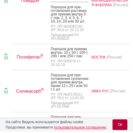
Повидон
ФАРМАЦЕВТИЧЕСКА
(Россия)
Я ФАБРИКА
По­рошок для при­
готов­ле­ния рас­тво­ра
для при­ема внутрь 5
г: пак. 2, 3, 4, 5, 6, 7,
10, 14, 20 или 30 шт.
РУ: ЛП-№(008218)-
(РГ-RU) от 20.12.24
Предыдущий РУ:
ЛП-008625
По­рошок для при­ема
внутрь: 10 г, 50 г, 100 г,
®
200 г или 250 г пак.
Полифепан
(Россия)
ВОСТОК
РУ: ЛП-005878 от
24.10.19
По­рошок для при­
готов­ле­ния сус­пензии
для при­ема внутрь:
бан­ки 12 г, 25 г или 50
г 1 шт.
®
Силикасорб
(Россия)
АВВА РУС
РУ: ЛП-№(013911)-
(РГ-RU) от 13.03.26
Предыдущий РУ:
ЛП-007686
По­рошок для при­
готов­ле­ния сус­пензии
На сайте Видаль используются файлы cookie
для при­ема внутрь:
Ok
Продолжая, вы принимаете
пользовательское соглашение
.
бан­ки 12 г, 25 г или 50
(Россия)
Б-ФАРМ
г 1 шт.
Сорбо Плюс