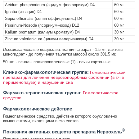
Acidum phosphoricum (ацидум фосфорикум) D4
60 мг
Ignatia (игнация) D4
60 мг
Sepia officinalis (сепия оффициналис) D4
60 мг
Psorinum-Nosode (псоринум-нозод) D12
60 мг
Kalium bromatum (калиум броматум) D4
30 мг
Zincum valerianicum (цинкум валерианикум) D4
30 мг
Вспомогательные вещества
: магния стеарат - 1.5 мг, лактозы
моногидрат - до получения таблетки массой около 301.5 мг.
50 шт. - пеналы полипропиленовые (1) - пачки картонные.
Клинико-фармакологическая группа:
Гомеопатический
препарат для лечения неврозоподобных состояний (в т.ч в
перименопаузе) и нарушений сна
Фармако-терапевтическая группа:
Гомеопатическое
средство
Фармакологическое действие
Гомеопатическое средство, действие которого обусловлено
компонентами, входящими в его состав.
®
Показания активных веществ препарата Нервохель