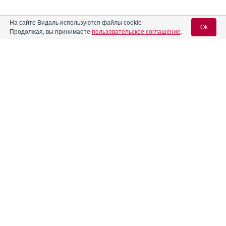
На сайте Видаль используются файлы cookie
Ok
Продолжая, вы принимаете
пользовательское соглашение
.
Содержание
Вход для специалистов
E-mail учетной записи Vidal:
Форма выпуска, упаковка и состав
Клинико-фармакологич. группа
Пароль:
Фармако-терапевтическая группа
Фармакологическое действие
Показания препарата
Режим дозирования
Регистрация
Забыли пароль?
Побочное действие
Противопоказания к применению