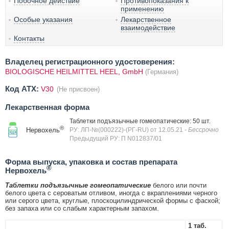
Побочное действие
Противопоказания к
применению
Особые указания
Лекарственное
взаимодействие
Контакты
Владелец регистрационного удостоверения:
BIOLOGISCHE HEILMITTEL HEEL, GmbH
(Германия)
Код ATX:
V30
(Не присвоен)
Лекарственная форма
Таблетки подъязычные гомеопатические: 50 шт.
®
Нервохель
РУ: ЛП-№(000222)-(РГ-RU) от 12.05.21
- Бессрочно
Предыдущий РУ: П N012837/01
Форма выпуска, упаковка и состав препарата
®
Нервохель
Таблетки подъязычные гомеопатические
белого или почти
белого цвета с сероватым отливом, иногда с вкраплениями черного
или серого цвета, круглые, плоскоцилиндрической формы с фаской;
без запаха или со слабым характерным запахом.
1 таб.