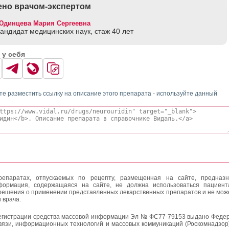
но врачом-экспертом
Юдинцева Мария Сергеевна
кандидат медицинских наук, стаж 40 лет
 у себя
те разместить ссылку на описание этого препарата - используйте данный
епаратах, отпускаемых по рецепту, размещенная на сайте, предназн
формация, содержащаяся на сайте, не должна использоваться пациен
решения о применении представленных лекарственных препаратов и не мож
 врача.
егистрации средства массовой информации Эл № ФС77-79153 выдано Федер
вязи, информационных технологий и массовых коммуникаций (Роскомнадзор