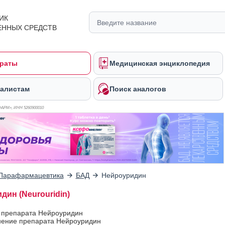
ИК
ЕННЫХ СРЕДСТВ
раты
Медицинская энциклопедия
алистам
Поиск аналогов
ФАРМ», ИНН 526
0900010
Парафармацевтика
БАД
Нейроуридин
дин (Neurouridin)
в препарата Нейроуридин
ение препарата Нейроуридин