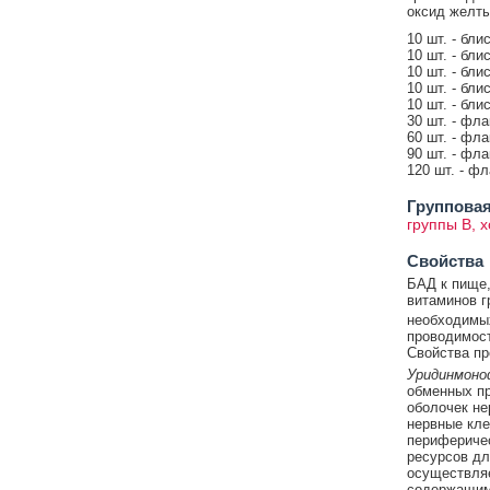
оксид желты
10 шт. - бли
10 шт. - бли
10 шт. - бли
10 шт. - бли
10 шт. - бли
30 шт. - фла
60 шт. - фла
90 шт. - фла
120 шт. - фл
Групповая
группы В, 
Свойства
БАД к пище,
витаминов г
необходимых
проводимост
Свойства пр
Уридинмон
обменных пр
оболочек не
нервные кле
периферичес
ресурсов дл
осуществляе
содержащим