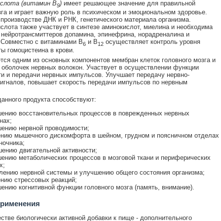
ислота (витамин В
)
имеет решающее значение для правильной
9
га и играет важную роль в психическом и эмоциональном здоровье.
 производстве ДНК и РНК, генетического материала организма.
слота также участвует в синтезе аминокислот, миелина и необходима
 нейротрансмиттеров допамина, эпинефрина, норадреналина и
 Совместно с витаминами В
и В
осуществляет контроль уровня
6
12
ы гомоцистеина в крови.
тся одним из основных компонентов мембран клеток головного мозга и
оболочек нервных волокон. Участвует в осуществлении функции
и и передачи нервных импульсов. Улучшает передачу нервно-
гналов, повышает скорость передачи импульсов по нервным
анного продукта способствуют:
ению восстановительных процессов в поврежденных нервных
нах;
ению нервной проводимости;
нию мышечного дискомфорта в шейном, грудном и поясничном отделах
ночника;
ению двигательной активности;
ению метаболических процессов в мозговой ткани и периферических
х;
лению нервной системы и улучшению общего состояния организма;
нию стрессовых реакций;
ению когнитивной функции головного мозга (память, внимание).
применения
естве биологически активной добавки к пище - дополнительного