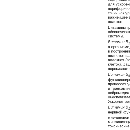
для ускорен
периферичес
таких как у
важнейшее з
волокон.
Витамины гр
обеспечива
системы.
Витамин В
1
в организме
в построени
является ва
волокнах (з
клеток). За
перекисного
Витамин В
6
функциониро
процессах у
и трансамин
нейромедиат
обеспечивае
Ускоряет ре
Витамин В
1
нервной фун
миелиновой 
миелинизаци
токсические