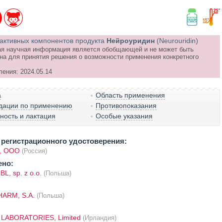
активных компонентов продукта
Нейроуридин
(Neurouridin)
я научная информация является обобщающей и не может быть
на для принятия решения о возможности применения конкретного
ления: 2024.05.14
а
Область применения
дации по применению
Противопоказания
ость и лактация
Особые указания
регистрационного удостоверения:
, ООО
(Россия)
ено:
, sp. z o.o.
(Польша)
ARM, S.A.
(Польша)
LABORATORIES, Limited
(Ирландия)