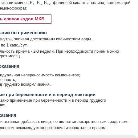
ника витаминов В
, В
, В
, фолиевой кислоты, холина, содержащей
1
6
12
инмонофосфат.
ь список кодов МКБ
ации по применению
нутрь, запивая достаточным количеством воды.
 по 1 капс./сут.
ьность приема - 2-3 недели. При необходимости прием можно
ерез месяц.
оказания
идуальная непереносимость компонентов;
енность;
д грудного вскармливания.
е при беременности и в период лактации
зано применение при беременности и в период грудного
ия.
казания
и активная добавка к пище, не является лекарственным средством.
нением рекомендуется проконсультироваться с врачом.