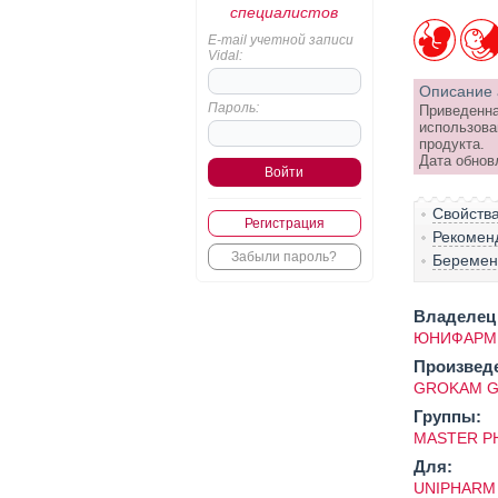
специалистов
E-mail учетной записи
Vidal:
Описание 
Пароль:
Приведенна
использова
продукта.
Дата обнов
Свойств
Регистрация
Рекомен
Забыли пароль?
Беременн
Владелец 
ЮНИФАРМ
Произвед
GROKAM GBL
Группы:
MASTER PH
Для:
UNIPHARM 