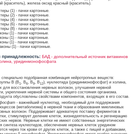
й (краситель), железа оксид красный (краситель).
стеры (1) - пачки картонные.
стеры (2) - пачки картонные.
стеры (4) - пачки картонные.
стеры (6) - пачки картонные.
стеры (8) - пачки картонные.
коны (1) - пачки картонные.
коны (1) - пачки картонные.
коны (1) - пачки картонные.
аконы (1) - пачки картонные.
 принадлежность:
БАД - дополнительный источник витаминов
холина, уридинмонофосфата
 специально подобранная комбинация нейротропных веществ:
руппы В (В
, В
, В
, В
), нуклеотида (уридинмонофосфат) и холина,
1
6
9
12
 для восстановления нервных волокон, улучшения нервной
и, укрепления нервной системы и общего состояния организма.
одукта обусловлены свойствами компонентов, входящих в его состав.
офосфат
- важнейший нуклеотид, необходимый для поддержания
оцессов (метаболизма) в нервной ткани и образования миелиновых
рвных волокон. Поддерживает адекватную поставку ферментов в
тки, стимулирует деление клеток, жизнедеятельность и регенерацию
ких нервов. Нервные клетки не имеют собственных энергетических
я синтеза нуклеотидов, обеспечение нервных клеток уридином
тся через ток крови от других клеток, а также с пищей и добавками,
и уридин-5-монофосфат. Уридинмонофосфат имеет особое значение