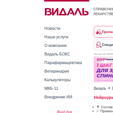
СПРАВОЧН
ЛЕКАРСТВ
Новости
Препа
Наши услуги
Специ
О компании
Видаль БОКС
Реклама. АО «НИЖ
Парафармацевтика
Ветеринария
Калькуляторы
Видаль
МКБ-11
Внедрение ИИ
Нейроури
💊 Соста
✅ Примен
Вход для