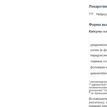
Лекарств
БАД
Нейроу
Форма вып
Капсулы
мас
уридинмон
холин (в ф
пиридоксин
тиамина хл
фолиевая к
цианокобал
* рекомендуем
** адекватный
гигиеническим
(контролю)" Гл
#
не превышает
Вспомогате
(носитель),
кремния дио