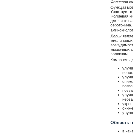
Фолиевая к
функции моз
Участвует в
Фолиевая ки
для синтеза
серотонина.
аминокислот
Холин
являе
миелиновых 
возбудимост
мышечных си
волокнам.
Компонеты д
улучш
волок
улучш
сниже
позво
повыш
улучш
нерва
укреп
сниже
улучш
Область 
в кач