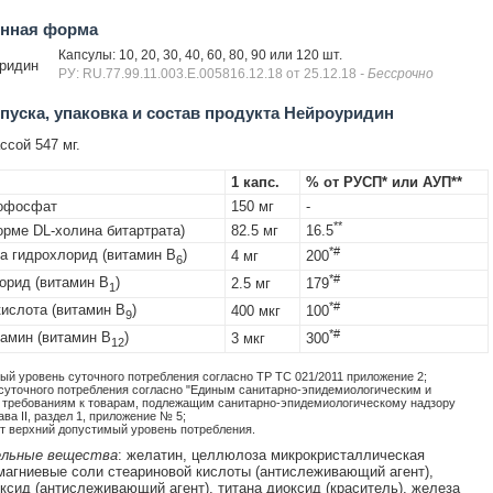
енная форма
Капсулы: 10, 20, 30, 40, 60, 80, 90 или 120 шт.
ридин
РУ: RU.77.99.11.003.Е.005816.12.18 от 25.12.18
- Бессрочно
уска, упаковка и состав продукта Нейроуридин
сой 547 мг.
1 капс.
% от РУСП* или АУП**
офосфат
150 мг
-
**
орме DL-холина битартрата)
82.5 мг
16.5
*#
а гидрохлорид (витамин B
)
4 мг
200
6
*#
орид (витамин B
)
2.5 мг
179
1
*#
ислота (витамин B
)
400 мкг
100
9
*#
амин (витамин B
)
3 мкг
300
12
ый уровень суточного потребления согласно ТР ТС 021/2011 приложение 2;
 суточного потребления согласно "Единым санитарно-эпидемиологическим и
 требованиям к товарам, подлежащим санитарно-эпидемиологическому надзору
ава II, раздел 1, приложение № 5;
 верхний допустимый уровень потребления.
льные вещества
: желатин, целлюлоза микрокристаллическая
 магниевые соли стеариновой кислоты (антислеживающий агент),
ксид (антислеживающий агент), титана диоксид (краситель), железа