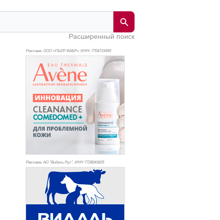
Расширенный поиск
Реклама. ООО «ПЬЕР ФАБР», ИНН: 770
4719490
Реклама. АО "Видаль Рус", ИНН 772
8043605