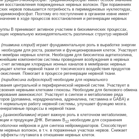
ия восстановления поврежденных нервных волокон. При поражениях
ких нервов повышается потребность в пиримидиновых нуклеотидах,
ридинмонофосфат. Поэтому его поступление в организм извне имеет
начение в ходе процессов восстановления и регенерации нервных
уппы В принимают активное участием в биохимических процессах,
ющих нормальную жизнедеятельность различных структур нервной
(тиамина хлорид)
играет фундаментальную роль в выработке энергии
, необходим для роста, развития и функционирования клеток. Участвует
и мембран нервных клеток. Необходим для биосинтеза ацетилхолина,
жнейшим компонентом системы проведения возбуждения в нервных
а счет активации хлоридных ионных каналов в мембранах нервных
щищает клетки нервной ткани от токсического воздействия продуктов
 окисления. Помогает в процессе регенерации нервной ткани.
(пиридоксина гидрохлорид)
необходим для нормального
вания центральной и периферической нервной систем. Участвует в
своения нервными клетками глюкозы. Необходим для белкового обмена
ирования аминокислот. Участвует в синтезе и метаболизме ряда
оров (допамина, норадреналина, адреналина, гистамина и GABA) и
т нормальную работу нервной системы, улучшает функцию мозга.
генеративные процессы в нервной ткани.
(цианокобаламин)
играет важную роль в клеточном метаболизме,
2
кции и продукции ДНК. Витамин В
необходим для сохранения
12
оболочки нейронов и для синтеза нейромедиаторов. Способствует
и нервных волокон, в т.ч. в пораженных участках нервов. Снижает
 эффекты глутамата в отношении нервных клеток.