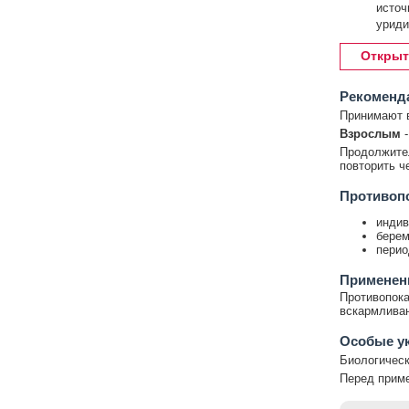
источ
урид
Открыт
Рекоменд
Принимают в
Взрослым
-
Продолжител
повторить ч
Противоп
индив
берем
перио
Применени
Противопока
вскармливан
Особые у
Биологическ
Перед приме