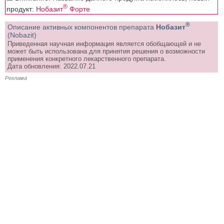
®
продукт:
Нобазит
Форте
®
Описание активных компонентов препарата
Нобазит
(Nobazit)
Приведенная научная информация является обобщающей и не
может быть использована для принятия решения о возможности
применения конкретного лекарственного препарата.
Дата обновления: 2022.07.21
Реклама