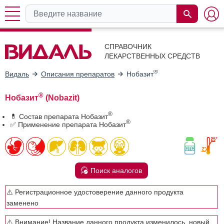
СПРАВОЧНИК
ЛЕКАРСТВЕННЫХ СРЕДСТВ
®
Видаль
Описания препаратов
Нобазит
®
Нобазит
(Nobazit)
®
💊 Состав препарата Нобазит
®
✅ Применение препарата Нобазит
Поиск аналогов
⚠️ Регистрационное удостоверение данного продукта
заменено
⚠️ Внимание! Название данного продукта изменилось, новый