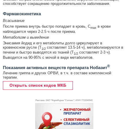
способствует сокращению продолжительности заболевания.
Фармакокинетика
Всасывание
После приема внутрь быстро попадает в кровь, C
в крови
max
наблюдается через 2-2.5 ч после приема.
Метаболизм и выведение
Энисамия йодид и его метаболиты долго циркулируют в
кровеносном русле (Т
составляет 13.5-14 ч), метаболизируются в
1/2
печени и быстро выводятся из тканей (Т
составляет 2-3 ч).
1/2
Выводится на 90-95% с мочой в виде метаболитов.
®
Показания активных веществ препарата Нобазит
Лечение гриппа и других ОРВИ, в т.ч. в составе комплексной
терапии.
Открыть список кодов МКБ
Реклама. ЗАО "ФармФирма "Сотекс", ИНН 771
5240941