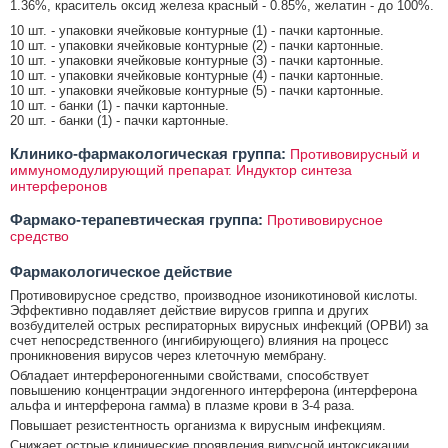
1.36%, краситель оксид железа красный - 0.85%, желатин - до 100%.
10 шт. - упаковки ячейковые контурные (1) - пачки картонные.
10 шт. - упаковки ячейковые контурные (2) - пачки картонные.
10 шт. - упаковки ячейковые контурные (3) - пачки картонные.
10 шт. - упаковки ячейковые контурные (4) - пачки картонные.
10 шт. - упаковки ячейковые контурные (5) - пачки картонные.
10 шт. - банки (1) - пачки картонные.
20 шт. - банки (1) - пачки картонные.
Клинико-фармакологическая группа:
Противовирусный и
иммуномодулирующий препарат. Индуктор синтеза
интерферонов
Фармако-терапевтическая группа:
Противовирусное
средство
Фармакологическое действие
Противовирусное средство, производное изоникотиновой кислоты.
Эффективно подавляет действие вирусов гриппа и других
возбудителей острых респираторных вирусных инфекций (ОРВИ) за
счет непосредственного (ингибирующего) влияния на процесс
проникновения вирусов через клеточную мембрану.
Обладает интерфероногенными свойствами, способствует
повышению концентрации эндогенного интерферона (интерферона
альфа и интерферона гамма) в плазме крови в 3-4 раза.
Повышает резистентность организма к вирусным инфекциям.
Снижает острые клинические проявления вирусной интоксикации,