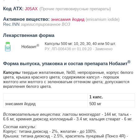
Код ATX:
J05AX
(Прочие противовирусные препараты)
Активное вещество:
энисамия йодид
(enisamium iodide)
Rec.INN
зарегистрированное ВОЗ
Лекарственная форма
Капсулы 500 мг: 10, 20, 30, 40 или 50 шт.
®
Нобазит
РУ: ЛП-006436 от 01.09.20
- Заменено
®
Форма выпуска, упаковка и состав препарата Нобазит
Капсулы
твердые желатиновые, №00, непрозрачные, корпус белого
цвета, крышка красного цвета; содержимое капсул - порошок
желтого или желтого с зеленоватым оттенком цвета; допускаются
вкрапления белого цвета.
1 капс.
энисамия йодид
500 мг
Вспомогательные вещества
: лактозы моногидрат - 144 мг, тальк -
6.6 мг, кремния диоксид коллоидный - 3.4 мг, кальция стеарат - 6 мг.
Состав капсулы:
Корпус:
титана диоксид - 2%, желатин - до 100%.
Крышка:
титана диоксид - 2.5%, краситель пунцовый (Понсо 4R) -