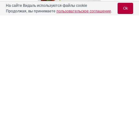
На сайте Видаль используются файлы cookie
Ok
Продолжая, вы принимаете
пользовательское соглашение
.
Содержание
Вход для специалистов
Реклама
E-mail учетной записи Vidal:
Форма выпуска, упаковка и состав
Клинико-фармакологич. группа
Пароль:
Фармако-терапевтическая группа
Фармакологическое действие
Фармакокинетика
Показания препарата
Регистрация
Забыли пароль?
Режим дозирования
Побочное действие