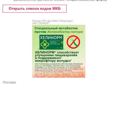
Открыть список кодов МКБ
Реклама. ООО «Др. Редди’с Лабораторис»,
ИНН: 770
7321227
Реклама