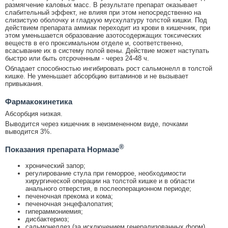
размягчение каловых масс. В результате препарат оказывает
слабительный эффект, не влияя при этом непосредственно на
слизистую оболочку и гладкую мускулатуру толстой кишки. Под
действием препарата аммиак переходит из крови в кишечник, при
этом уменьшается образование азотосодержащих токсических
веществ в его проксимальном отделе и, соответственно,
всасывание их в систему полой вены. Действие может наступать
быстро или быть отсроченным - через 24-48 ч.
Обладает способностью ингибировать рост сальмонелл в толстой
кишке. Не уменьшает абсорбцию витаминов и не вызывает
привыкания.
Фармакокинетика
Абсорбция низкая.
Выводится через кишечник в неизмененном виде, почками
выводится 3%.
®
Показания препарата Нормазе
хронический запор;
регулирование стула при геморрое, необходимости
хирургической операции на толстой кишке и в области
анального отверстия, в послеоперационном периоде;
печеночная прекома и кома;
печеночная энцефалопатия;
гипераммониемия;
дисбактериоз;
сальмонеллез (за исключением генерализованных форм).