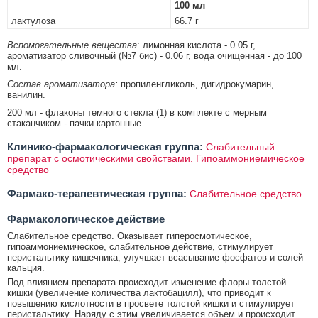
100 мл
лактулоза
66.7 г
Вспомогательные вещества
: лимонная кислота - 0.05 г,
ароматизатор сливочный (№7 бис) - 0.06 г, вода очищенная - до 100
мл.
Состав ароматизатора:
пропиленгликоль, дигидрокумарин,
ванилин.
200 мл - флаконы темного стекла (1) в комплекте с мерным
стаканчиком - пачки картонные.
Клинико-фармакологическая группа:
Слабительный
препарат с осмотическими свойствами. Гипоаммониемическое
средство
Фармако-терапевтическая группа:
Слабительное средство
Фармакологическое действие
Слабительное средство. Оказывает гиперосмотическое,
гипоаммониемическое, слабительное действие, стимулирует
перистальтику кишечника, улучшает всасывание фосфатов и солей
кальция.
Под влиянием препарата происходит изменение флоры толстой
кишки (увеличение количества лактобацилл), что приводит к
повышению кислотности в просвете толстой кишки и стимулирует
перистальтику. Наряду с этим увеличивается объем и происходит