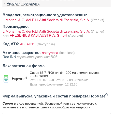
Аналоги препарата
Владелец регистрационного удостоверения:
L.Molteni & C. dei F.Lli Alitti Societa di Esercizio, S.p.A.
(Италия)
Произведено:
L.Molteni & C. dei F.Lli Alitti Societa di Esercizio, S.p.A.
(Италия)
или
FRESENIUS KABI AUSTRIA, GmbH
(Австрия)
Код ATX:
A06AD11
(Лактулоза)
Активное вещество:
лактулоза
(lactulose)
Rec.INN
зарегистрированное ВОЗ
Лекарственная форма
Сироп 66.7 г/100 мл: фл. 200 мл в компл. с мерн.
стаканчиком
®
Нормазе
РУ: П N016189/01 от 03.12.09
- Истекло
Дата переоформления: 12.12.16
®
Форма выпуска, упаковка и состав препарата Нормазе
Сироп
в виде прозрачной, бесцветной или светло-желтого с
коричневатым оттенком цвета сиропообразной жидкости.