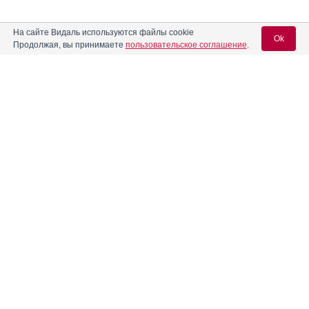
На сайте Видаль используются файлы cookie
Ok
Продолжая, вы принимаете
пользовательское соглашение
.
Содержание
Вход для специалистов
E-mail учетной записи Vidal:
Форма выпуска, упаковка и состав
Клинико-фармакологич. группа
Пароль:
Фармако-терапевтическая группа
Фармакологическое действие
Фармакокинетика
Показания препарата
Регистрация
Забыли пароль?
Режим дозирования
Побочное действие