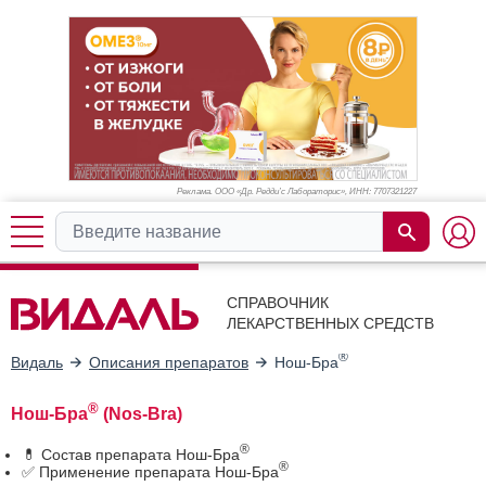
Реклама. ООО «Др. Редди’с Лабораторис», ИНН: 770
7321227
СПРАВОЧНИК
ЛЕКАРСТВЕННЫХ СРЕДСТВ
®
Видаль
Описания препаратов
Нош-Бра
®
Нош-Бра
(Nos-Bra)
®
💊 Состав препарата Нош-Бра
®
✅ Применение препарата Нош-Бра