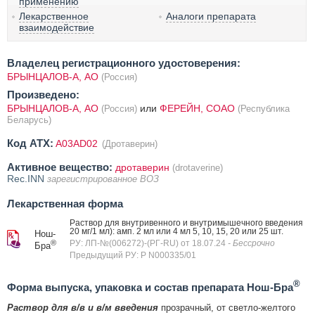
применению
Лекарственное
Аналоги препарата
взаимодействие
Владелец регистрационного удостоверения:
БРЫНЦАЛОВ-А, АО
(Россия)
Произведено:
БРЫНЦАЛОВ-А, АО
или
ФЕРЕЙН, СОАО
(Россия)
(Республика
Беларусь)
Код ATX:
A03AD02
(Дротаверин)
Активное вещество:
дротаверин
(drotaverine)
Rec.INN
зарегистрированное ВОЗ
Лекарственная форма
Раствор для внутривенного и внутримышечного введения
20 мг/1 мл): амп. 2 мл или 4 мл 5, 10, 15, 20 или 25 шт.
Нош-
®
РУ: ЛП-№(006272)-(РГ-RU) от 18.07.24
- Бессрочно
Бра
Предыдущий РУ: Р N000335/01
®
Форма выпуска, упаковка и состав препарата Нош-Бра
Раствор для в/в и в/м введения
прозрачный, от светло-желтого