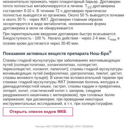
незначительно проникать через плацентарный барьер. Дротаверин
почти полностью метаболизируется в печени. T
дротаверина
1/2
составляет 8-10 ч. В течение 72 ч дротаверин практически
полностью выводится из организма. Около 50 % выводится почками
и около 30 % - через ЖКТ. Дротаверин главным образом
экскретируется в виде метаболитов, неизмененная форма
дротаверина в моче не обнаруживается.
При парентеральном введении дротаверин быстро всасывается.
Биодоступность - 100 %. Начало действия - через 2-4 мин. C
в
max
плазме крови достигается через 30-40 мин.
®
Показания активных веществ препарата Нош-Бра
Спазмы гладкой мускулатуры при заболеваниях желчевыводящих
путей (холецистолитиаз, холангиолитиаз, холецистит,
перихолецистит, холангит, папиллит); спазмы гладкой мускулатуры
мочевыводящих путей (нефролитиаз, уретролитиаз, пиелит, цистит,
спазмы мочевого пузыря). В качестве вспомогательной терапии при
спазмах гладкой мускулатуры ЖКТ (язвенная болезнь желудка и
двенадцатиперстной кишки, гастрит, спазмы кардии и привратника,
энтерит, колит, спастический колит с запором, синдром
раздраженного кишечника с метеоризмом); при головных болях
напряжения; при дисменорее; при проведении некоторых
инструментальных исследований, в т.ч. при холецистографии.
Открыть список кодов МКБ
Реклама. НАО "СЕВЕРНАЯ ЗВЕЗДА", ИНН 772
0185196