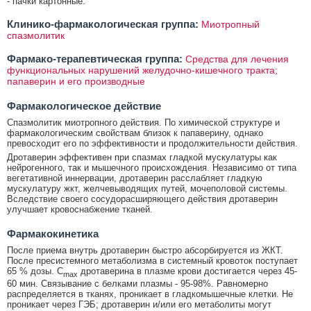
- пачки картонные.
Клинико-фармакологическая группа:
Миотропный
спазмолитик
Фармако-терапевтическая группа:
Средства для лечения
функциональных нарушений желудочно-кишечного тракта;
папаверин и его производные
Фармакологическое действие
Спазмолитик миотропного действия. По химической структуре и
фармакологическим свойствам близок к папаверину, однако
превосходит его по эффективности и продолжительности действия.
Дротаверин эффективен при спазмах гладкой мускулатуры как
нейрогенного, так и мышечного происхождения. Независимо от типа
вегетативной иннервации, дротаверин расслабляет гладкую
мускулатуру жкт, желчевыводящих путей, мочеполовой системы.
Вследствие своего сосудорасширяющего действия дротаверин
улучшает кровоснабжение тканей.
Фармакокинетика
После приема внутрь дротаверин быстро абсорбируется из ЖКТ.
После пресистемного метаболизма в системный кровоток поступает
65 % дозы. C
дротаверина в плазме крови достигается через 45-
max
60 мин. Связывание с белками плазмы - 95-98%. Равномерно
распределяется в тканях, проникает в гладкомышечные клетки. Не
проникает через ГЭБ; дротаверин и/или его метаболиты могут