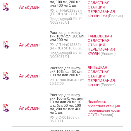
мл, 100 мл, 200 мл
ОБЛАСТНАЯ
или 400 мл 1 шт.
Альбумин
СТАНЦИЯ
РУ: ЛП-№(013358)-
ПЕРЕЛИВАНИЯ
(РГ-RU) от 27.01.26
(Россия)
КРОВИ ГУЗ
Предыдущий РУ: Р
N002780/01
Рас­твор для ин­фу­
зий 10%: фл. 100 мл
ТАМБОВСКАЯ
или 200 мл
ОБЛАСТНАЯ
Альбумин
РУ: ЛП-№(015382)-
СТАНЦИЯ
(РГ-RU) от 18.06.26
ПЕРЕЛИВАНИЯ
Предыдущий РУ: Р
(Россия)
КРОВИ
N003077/01
ЛИПЕЦКАЯ
Рас­твор для ин­фу­
зий 10%: фл. 50 мл,
ОБЛАСТНАЯ
100 мл или 200 мл
Альбумин
СТАНЦИЯ
РУ: Р N003840/01 от
ПЕРЕЛИВАНИЯ
15.12.09
(Россия)
КРОВИ
Рас­твор для ин­фу­
зий 100 мг/1 мл: амп.
Челябинская
10 мл или 20 мл 10
шт., бут. 50 мл, 100
областная станция
Альбумин
мл, 200 мл или 400
переливания крови
мл 1 шт.
(Россия)
ОГУП
РУ: ЛС-001269 от
06.10.11