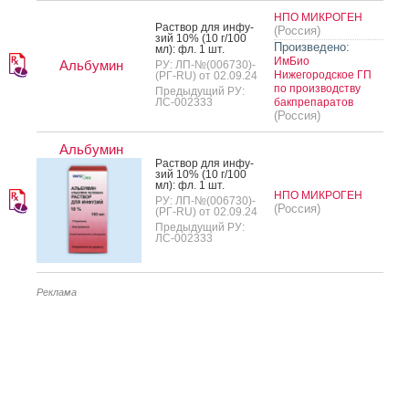
НПО МИКРОГЕН
Рас­твор для ин­фу­
(Россия)
зий 10% (10 г/100
Произведено:
мл): фл. 1 шт.
ИмБио
Альбумин
РУ: ЛП-№(006730)-
Нижегородское ГП
(РГ-RU) от 02.09.24
по производству
Предыдущий РУ:
ЛС-002333
бакпрепаратов
(Россия)
Альбумин
Рас­твор для ин­фу­
зий 10% (10 г/100
мл): фл. 1 шт.
НПО МИКРОГЕН
РУ: ЛП-№(006730)-
(Россия)
(РГ-RU) от 02.09.24
Предыдущий РУ:
ЛС-002333
Реклама