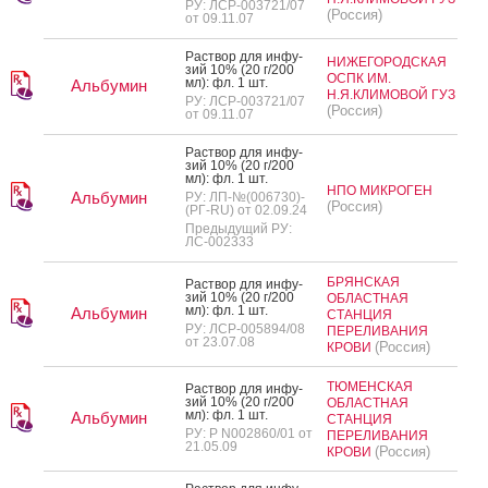
РУ: ЛСР-003721/07
(Россия)
от 09.11.07
Рас­твор для ин­фу­
НИЖЕГОРОДСКАЯ
зий 10% (20 г/200
ОСПК ИМ.
мл): фл. 1 шт.
Альбумин
Н.Я.КЛИМОВОЙ ГУЗ
РУ: ЛСР-003721/07
(Россия)
от 09.11.07
Рас­твор для ин­фу­
зий 10% (20 г/200
мл): фл. 1 шт.
НПО МИКРОГЕН
Альбумин
РУ: ЛП-№(006730)-
(Россия)
(РГ-RU) от 02.09.24
Предыдущий РУ:
ЛС-002333
БРЯНСКАЯ
Рас­твор для ин­фу­
зий 10% (20 г/200
ОБЛАСТНАЯ
мл): фл. 1 шт.
Альбумин
СТАНЦИЯ
РУ: ЛСР-005894/08
ПЕРЕЛИВАНИЯ
от 23.07.08
(Россия)
КРОВИ
ТЮМЕНСКАЯ
Рас­твор для ин­фу­
зий 10% (20 г/200
ОБЛАСТНАЯ
мл): фл. 1 шт.
Альбумин
СТАНЦИЯ
РУ: Р N002860/01 от
ПЕРЕЛИВАНИЯ
21.05.09
(Россия)
КРОВИ