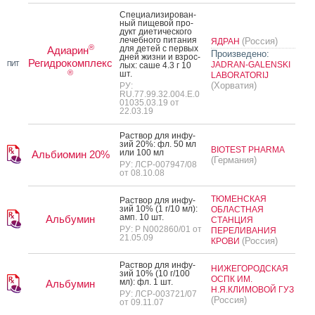
Спе­ци­али­зиро­ван­
ный пи­щевой про­
дукт ди­ети­чес­ко­го
ле­чеб­но­го пи­тания
(Россия)
ЯДРАН
®
для де­тей с пер­вых
Адиарин
Произведено:
дней жиз­ни и взрос­
Регидрокомплекс
JADRAN-GALENSKI
ПИТ
лых: са­ше 4.3 г 10
®
шт.
LABORATORIJ
(Хорватия)
РУ:
RU.77.99.32.004.E.0
01035.03.19 от
22.03.19
Рас­твор для ин­фу­
зий 20%: фл. 50 мл
BIOTEST PHARMA
или 100 мл
Альбиомин 20%
(Германия)
РУ: ЛСР-007947/08
от 08.10.08
ТЮМЕНСКАЯ
Рас­твор для ин­фу­
зий 10% (1 г/10 мл):
ОБЛАСТНАЯ
амп. 10 шт.
Альбумин
СТАНЦИЯ
РУ: Р N002860/01 от
ПЕРЕЛИВАНИЯ
21.05.09
(Россия)
КРОВИ
Рас­твор для ин­фу­
НИЖЕГОРОДСКАЯ
зий 10% (10 г/100
ОСПК ИМ.
мл): фл. 1 шт.
Альбумин
Н.Я.КЛИМОВОЙ ГУЗ
РУ: ЛСР-003721/07
(Россия)
от 09.11.07