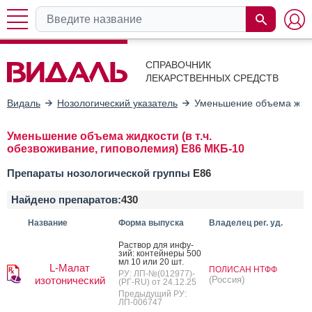
СПРАВОЧНИК
ЛЕКАРСТВЕННЫХ СРЕДСТВ
Видаль
Нозологический указатель
Уменьшение объема жидко
Уменьшение объема жидкости (в т.ч.
обезвоживание, гиповолемия) E86 МКБ-10
Препараты нозологической группы
E86
Найдено препаратов:
430
Название
Форма выпуска
Владелец рег. уд.
Рас­твор для ин­фу­
зий: кон­тей­не­ры 500
мл 10 или 20 шт.
L-Малат
ПОЛИСАН НТФФ
РУ: ЛП-№(012977)-
изотонический
(Россия)
(РГ-RU) от 24.12.25
Предыдущий РУ:
ЛП-006747