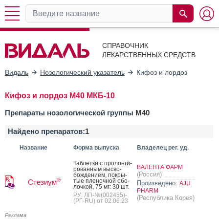
СПРАВОЧНИК
ЛЕКАРСТВЕННЫХ СРЕДСТВ
Видаль
Нозологический указатель
Кифоз и лордоз
Кифоз и лордоз M40 МКБ-10
Препараты нозологической группы
M40
Найдено препаратов:
1
Название
Форма выпуска
Владелец рег. уд.
Таб­летки с про­лон­ги­
ВАЛЕНТА ФАРМ
рован­ным выс­во­
(Россия)
бож­де­ни­ем, пок­ры­
®
тые пле­ноч­ной обо­
Стезиум
Произведено:
AJU
лоч­кой, 75 мг: 30 шт.
PHARM
РУ: ЛП-№(002455)-
(Республика Корея)
(РГ-RU) от 02.06.23
Реклама