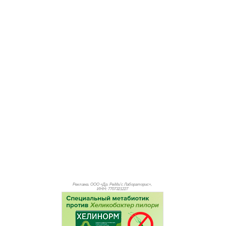
Реклама. ООО «Др. Редди’с Лабораторис»,
ИНН: 770
7321227