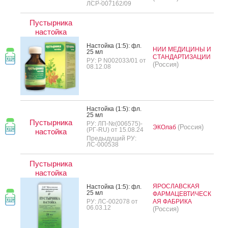
ЛСР-007162/09
Пустырника
настойка
Нас­той­ка (1:5): фл.
НИИ МЕДИЦИНЫ И
25 мл
СТАНДАРТИЗАЦИИ
РУ: Р N002033/01 от
(Россия)
08.12.08
Нас­той­ка (1:5): фл.
25 мл
Пустырника
РУ: ЛП-№(006575)-
(Россия)
ЭКОлаб
(РГ-RU) от 15.08.24
настойка
Предыдущий РУ:
ЛС-000538
Пустырника
настойка
ЯРОСЛАВСКАЯ
Нас­той­ка (1:5): фл.
25 мл
ФАРМАЦЕВТИЧЕСК
РУ: ЛС-002078 от
АЯ ФАБРИКА
06.03.12
(Россия)