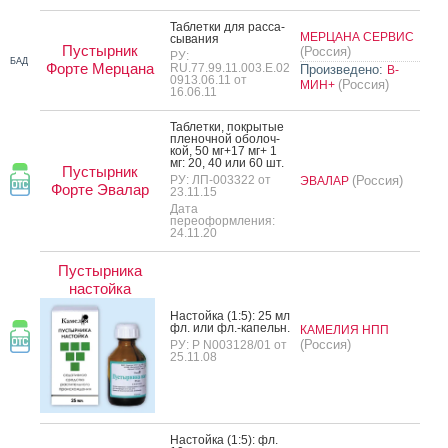
Таб­летки для рас­са­
МЕРЦАНА СЕРВИС
сыва­ния
Пустырник
(Россия)
РУ:
БАД
Форте Мерцана
RU.77.99.11.003.Е.02
Произведено:
В-
0913.06.11 от
(Россия)
МИН+
16.06.11
Таб­летки, пок­ры­тые
пле­ноч­ной обо­лоч­
кой, 50 мг+17 мг+ 1
мг: 20, 40 или 60 шт.
Пустырник
РУ: ЛП-003322 от
(Россия)
ЭВАЛАР
Форте Эвалар
23.11.15
Дата
переоформления:
24.11.20
Пустырника
настойка
Нас­той­ка (1:5): 25 мл
фл. или фл.-ка­пельн.
КАМЕЛИЯ НПП
(Россия)
РУ: Р N003128/01 от
25.11.08
Нас­той­ка (1:5): фл.