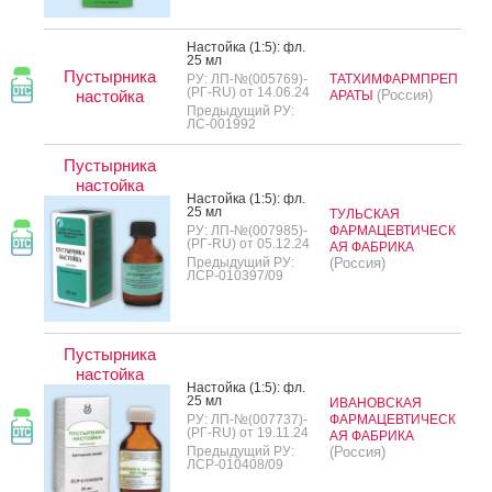
Нас­той­ка (1:5): фл.
25 мл
Пустырника
РУ: ЛП-№(005769)-
ТАТХИМФАРМПРЕП
(РГ-RU) от 14.06.24
настойка
(Россия)
АРАТЫ
Предыдущий РУ:
ЛС-001992
Пустырника
настойка
Нас­той­ка (1:5): фл.
25 мл
ТУЛЬСКАЯ
РУ: ЛП-№(007985)-
ФАРМАЦЕВТИЧЕСК
(РГ-RU) от 05.12.24
АЯ ФАБРИКА
Предыдущий РУ:
(Россия)
ЛСР-010397/09
Пустырника
настойка
Нас­той­ка (1:5): фл.
25 мл
ИВАНОВСКАЯ
РУ: ЛП-№(007737)-
ФАРМАЦЕВТИЧЕСК
(РГ-RU) от 19.11.24
АЯ ФАБРИКА
Предыдущий РУ:
(Россия)
ЛСР-010408/09