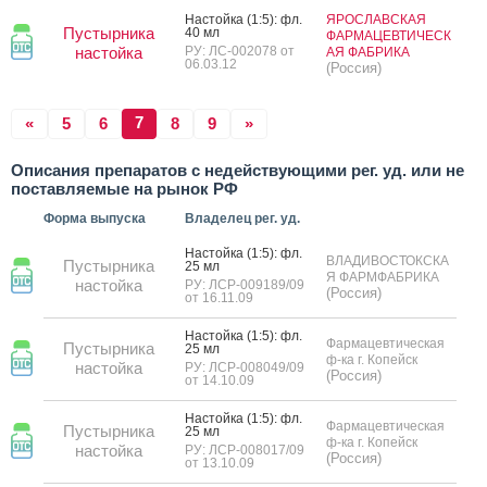
Нас­той­ка (1:5): фл.
ЯРОСЛАВСКАЯ
Пустырника
40 мл
ФАРМАЦЕВТИЧЕСК
настойка
РУ: ЛС-002078 от
АЯ ФАБРИКА
06.03.12
(Россия)
7
«
5
6
8
9
»
Описания препаратов с недействующими рег. уд. или не
поставляемые на рынок РФ
Форма выпуска
Владелец рег. уд.
Нас­той­ка (1:5): фл.
ВЛАДИВОСТОКСКА
Пустырника
25 мл
Я ФАРМФАБРИКА
настойка
РУ: ЛСР-009189/09
(Россия)
от 16.11.09
Нас­той­ка (1:5): фл.
Фармацевтическая
Пустырника
25 мл
ф-ка г. Копейск
настойка
РУ: ЛСР-008049/09
(Россия)
от 14.10.09
Нас­той­ка (1:5): фл.
Фармацевтическая
Пустырника
25 мл
ф-ка г. Копейск
настойка
РУ: ЛСР-008017/09
(Россия)
от 13.10.09