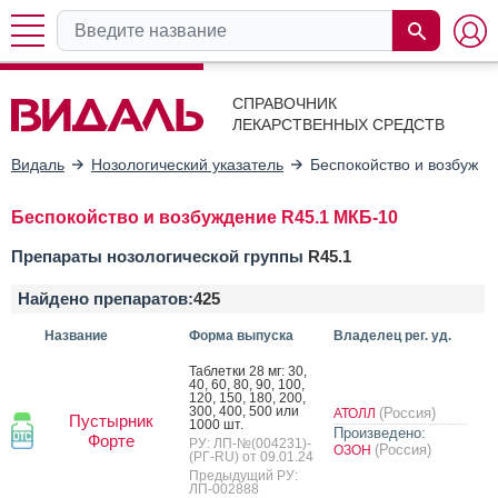
СПРАВОЧНИК
ЛЕКАРСТВЕННЫХ СРЕДСТВ
Видаль
Нозологический указатель
Беспокойство и возбужде
Беспокойство и возбуждение R45.1 МКБ-10
Препараты нозологической группы
R45.1
Найдено препаратов:
425
Название
Форма выпуска
Владелец рег. уд.
Таб­летки 28 мг: 30,
40, 60, 80, 90, 100,
120, 150, 180, 200,
300, 400, 500 или
(Россия)
АТОЛЛ
Пустырник
1000 шт.
Произведено:
Форте
РУ: ЛП-№(004231)-
(Россия)
ОЗОН
(РГ-RU) от 09.01.24
Предыдущий РУ:
ЛП-002888