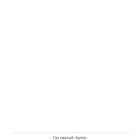
Газ сжа­тый: бал­ло­