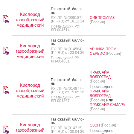
Газ сжа­тый: бал­ло­
ны
Кислород
РУ: ЛП-№(008187)-
СИБПРОМГАЗ
газообразный
(РГ-RU) от 18.12.24
(Россия)
медицинский
Предыдущий РУ:
ЛП-004514
Газ сжа­тый: бал­ло­
ны
Кислород
РУ: ЛП-№(014584)-
АРНИКА-ПРОМ-
газообразный
(РГ-RU) от 23.04.26
(Россия)
СЕРВИС
медицинский
Предыдущий РУ:
ЛП-004661
ПРАКСАЙР
ВОЛГОГРАД
Газ сжа­тый: бал­ло­
(Россия)
ны
Кислород
Произведено:
РУ: ЛП-№(014877)-
газообразный
ПРАКСАЙР
(РГ-RU) от 15.05.26
медицинский
ВОЛГОГРАД
Предыдущий РУ:
или
(Россия)
ЛП-001857
ПРАКСАЙР САМАРА
(Россия)
Газ сжа­тый: бал­ло­
ны
Кислород
(Россия)
ОЗОН
РУ: ЛП-№(014715)-
газообразный
Произведено:
(РГ-RU) от 30.04.26