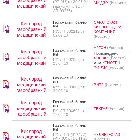
газообразный
(РГ-RU) от 30.05.24
(Россия)
МУ ДЭМ
медицинский
Предыдущий РУ:
ЛП-002754
Газ сжа­тый: бал­ло­
САРАНСКАЯ
Кислород
ны
КИСЛОРОДНАЯ
газообразный
РУ: ЛП-002212 от
КОМПАНИЯ
медицинский
02.09.13
(Россия)
(Россия)
АРГОН
Газ сжа­тый: бал­ло­
Кислород
Произведено:
ны
газообразный
(Россия)
ЛОГИКА
РУ: ЛП-002062 от
или
медицинский
КРИОГЕН
25.04.13
(Россия)
ФИРМА
Газ сжа­тый: бал­ло­
Кислород
ны
медицинский
(Россия)
ВИТА
РУ: ЛП-003805 от
газообразный
22.08.16
Газ сжа­тый: бал­ло­
Кислород
ны
медицинский
(Россия)
ТЕХГАЗ
РУ: ЛП-004693 от
газообразный
12.02.18
Газ сжа­тый: бал­ло­
ны
Кислород
РУ: ЛП-№(012477)-
ЧЕЛЯБТЕХГАЗ
медицинский
(РГ-RU) от 18.11.25
(Россия)