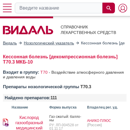
СПРАВОЧНИК
ЛЕКАРСТВЕННЫХ СРЕДСТВ
Видаль
Нозологический указатель
Кессонная болезнь [деко
Кессонная болезнь [декомпрессионная болезнь]
T70.3 МКБ-10
Входит в группу:
T70
-
Воздействие атмосферного давления
и давления воды
Препараты нозологической группы
T70.3
Найдено препаратов:
111
Название
Форма выпуска
Владелец рег. уд.
Газ сжа­тый: бал­ло­
Кислород
ны
АНИКО ПЛЮС
газообразный
(Россия)
РУ: ЛП-004528 от
медицинский
01.11.17