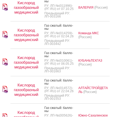
ны
Кислород
РУ: ЛП-№(011996)-
газообразный
(Россия)
ВАЛЕРИЯ
(РГ-RU) от 07.10.25
медицинский
Предыдущий РУ:
ЛП-003166
Газ сжа­тый: бал­ло­
ны
Кислород
РУ: ЛП-№(014259)-
Команда МКС
газообразный
(РГ-RU) от 02.04.26
(Россия)
медицинский
Предыдущий РУ:
ЛП-003442
Газ сжа­тый: бал­ло­
ны
Кислород
РУ: ЛП-№(010061)-
КУБАНЬТЕХГАЗ
газообразный
(РГ-RU) от 06.05.25
(Россия)
медицинский
Предыдущий РУ:
ЛП-001663
Газ сжа­тый: бал­ло­
ны
Кислород
РУ: ЛП-№(014572)-
АЛТАЙСТРОЙДЕТА
газообразный
(РГ-RU) от 22.04.26
(Россия)
ЛЬ
медицинский
Предыдущий РУ:
ЛП-001553
Газ сжа­тый: бал­ло­
ны
Кислород
РУ: ЛП-№(005626)-
Южно-Сахалинское