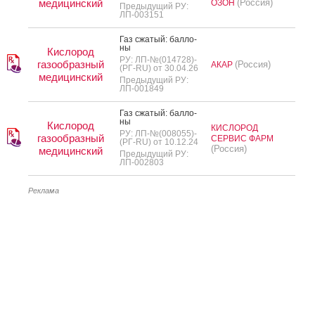
медицинский
(Россия)
ОЗОН
Предыдущий РУ:
ЛП-003151
Газ сжа­тый: бал­ло­
ны
Кислород
РУ: ЛП-№(014728)-
газообразный
(Россия)
АКАР
(РГ-RU) от 30.04.26
медицинский
Предыдущий РУ:
ЛП-001849
Газ сжа­тый: бал­ло­
ны
Кислород
КИСЛОРОД
РУ: ЛП-№(008055)-
газообразный
СЕРВИС ФАРМ
(РГ-RU) от 10.12.24
(Россия)
медицинский
Предыдущий РУ:
ЛП-002803
Реклама