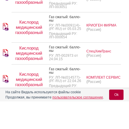
газообразный
Предыдущий РУ:
ЛП-003051
Газ сжа­тый: бал­ло­
ны
Кислород
РУ: ЛП-№(009114)-
КРИОГЕН ФИРМА
медицинский
(РГ-RU) от 05.03.25
(Россия)
газообразный
Предыдущий РУ:
ЛП-000654
Газ сжа­тый: бал­ло­
Кислород
ны
СпецХимТранс
медицинский
(Россия)
РУ: ЛП-002973 от
газообразный
24.04.15
Газ сжа­тый: бал­ло­
ны
Кислород
РУ: ЛП-№(014577)-
КОМПЛЕКТ СЕРВИС
медицинский
(РГ-RU) от 22.04.26
(Россия)
газообразный
Предыдущий РУ:
ЛП-002496
На сайте Видаль используются файлы cookie
Ok
Продолжая, вы принимаете
пользовательское соглашение
.
Газ сжа­тый: бал­ло­
ны
Кислород
РУ: ЛП-№(014040)-
медицинский
(Россия)
ЛОГИКА
(РГ-RU) от 23.03.26
газообразный
Предыдущий РУ:
Вход для специалистов
ЛП-000637
E-mail учетной записи Vidal: