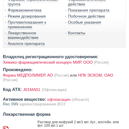
группа
действие
Фармакокинетика
Показания препарата
Режим дозирования
Побочное действие
Противопоказания к
Особые указания
применению
Лекарственное
Контакты
взаимодействие
Аналоги препарата
Владелец регистрационного удостоверения:
Химико-фармацевтический концерн МИР, ООО
(Россия)
Произведено:
Фирма МЕДПОЛИМЕР, АО
или
НПК ЭСКОМ, ОАО
(Россия)
(Россия)
Код ATX:
J01MA01
(Офлоксацин)
Активное вещество:
офлоксацин
(ofloxacin)
Rec.INN
зарегистрированное ВОЗ
Лекарственная форма
Раствор для инфузий 2 мг/1 мл: бут., контейн. или
фл. 100 мл 1 шт.