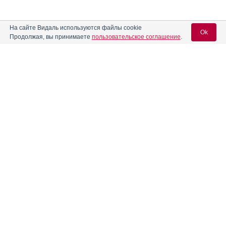
На сайте Видаль используются файлы cookie
Ok
Продолжая, вы принимаете
пользовательское соглашение
.
Содержание
Вход для специалистов
E-mail учетной записи Vidal:
Форма выпуска, упаковка и состав
Клинико-фармакологич. группа
Пароль:
Фармако-терапевтическая группа
Фармакологическое действие
Фармакокинетика
Показания препарата
Регистрация
Забыли пароль?
Режим дозирования