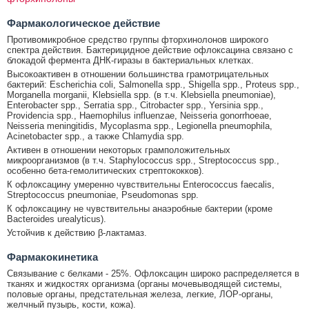
Фармакологическое действие
Противомикробное средство группы фторхинолонов широкого
спектра действия. Бактерицидное действие офлоксацина связано с
блокадой фермента ДНК-гиразы в бактериальных клетках.
Высокоактивен в отношении большинства грамотрицательных
бактерий: Escherichia coli, Salmonella spp., Shigella spp., Proteus spp.,
Morganella morganii, Klebsiella spp. (в т.ч. Klebsiella pneumoniae),
Enterobacter spp., Serratia spp., Citrobacter spp., Yersinia spp.,
Providencia spp., Haemophilus influenzae, Neisseria gonorrhoeae,
Neisseria meningitidis, Mycoplasma spp., Legionella pneumophila,
Acinetobacter spp., а также Chlamydia spp.
Активен в отношении некоторых грамположительных
микроорганизмов (в т.ч. Staphylococcus spp., Streptococcus spp.,
особенно бета-гемолитических стрептококков).
К офлоксацину умеренно чувствительны Enterococcus faecalis,
Streptococcus pneumoniae, Pseudomonas spp.
К офлоксацину не чувствительны анаэробные бактерии (кроме
Bacteroides urealyticus).
Устойчив к действию β-лактамаз.
Фармакокинетика
Связывание с белками - 25%. Офлоксацин широко распределяется в
тканях и жидкостях организма (органы мочевыводящей системы,
половые органы, предстательная железа, легкие, ЛОР-органы,
желчный пузырь, кости, кожа).