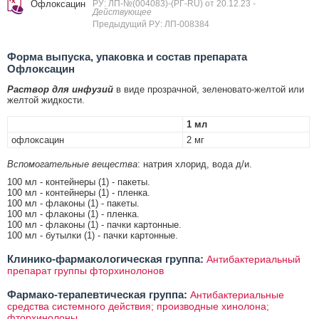
Офлоксацин
РУ: ЛП-№(004083)-(РГ-RU) от 20.12.23
-
Действующее
Предыдущий РУ: ЛП-008384
Форма выпуска, упаковка и состав препарата
Офлоксацин
Раствор для инфузий
в виде прозрачной, зеленовато-желтой или
желтой жидкости.
1 мл
офлоксацин
2 мг
Вспомогательные вещества
: натрия хлорид, вода д/и.
100 мл - контейнеры (1) - пакеты.
100 мл - контейнеры (1) - пленка.
100 мл - флаконы (1) - пакеты.
100 мл - флаконы (1) - пленка.
100 мл - флаконы (1) - пачки картонные.
100 мл - бутылки (1) - пачки картонные.
Клинико-фармакологическая группа:
Антибактериальный
препарат группы фторхинолонов
Фармако-терапевтическая группа:
Антибактериальные
средства системного действия; производные хинолона;
фторхинолоны