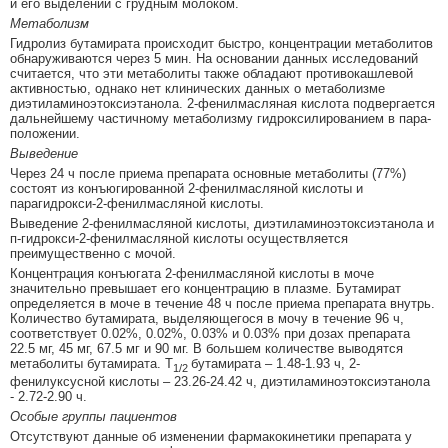
и его выделении с грудным молоком.
Метаболизм
Гидролиз бутамирата происходит быстро, концентрации метаболитов
обнаруживаются через 5 мин. На основании данных исследований
считается, что эти метаболиты также обладают противокашлевой
активностью, однако нет клинических данных о метаболизме
диэтиламиноэтоксиэтанола. 2-фенилмасляная кислота подвергается
дальнейшему частичному метаболизму гидроксилированием в пара-
положении.
Выведение
Через 24 ч после приема препарата основные метаболиты (77%)
состоят из конъюгированной 2-фенилмасляной кислоты и
парагидрокси-2-фенилмасляной кислоты.
Выведение 2-фенилмасляной кислоты, диэтиламиноэтоксиэтанола и
п-гидрокси-2-фенилмасляной кислоты осуществляется
преимущественно с мочой.
Концентрация конъюгата 2-фенилмасляной кислоты в моче
значительно превышает его концентрацию в плазме. Бутамират
определяется в моче в течение 48 ч после приема препарата внутрь.
Количество бутамирата, выделяющегося в мочу в течение 96 ч,
соответствует 0.02%, 0.02%, 0.03% и 0.03% при дозах препарата
22.5 мг, 45 мг, 67.5 мг и 90 мг. В большем количестве выводятся
метаболиты бутамирата. T
бутамирата – 1.48-1.93 ч, 2-
1/2
фенилуксусной кислоты – 23.26-24.42 ч, диэтиламиноэтоксиэтанола
- 2.72-2.90 ч.
Особые группы пациентов
Отсутствуют данные об изменении фармакокинетики препарата у