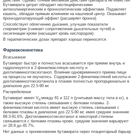
действия. Однако точный механизм действия препарата не известен.
Бутамирата цитрат обладает неспецифическими
антихолинергическим и бронхолитическим эффектами. Подавляет
кашель, обладая прямым влиянием на кашлевой центр. Оказывает
бронходилатирующий эффект (расширяет бронхи).
Способствует облегчению дыхания, улучшая показатели
спирометрии (снижает сопротивление дыхательных путей) и
оксигенации крови (насыщает кровь кислородом).
В терапевтических дозах препарат хорошо переносится.
Фармакокинетика
Всасывание
Бутамират быстро и полностью всасывается при приеме внутрь и
гидролизуется в 2-фенилмасляную кислоту и
диэтиламиноэтоксиэтанол. Влияние одновременного приема пищи
на процессы не изучалось. Содержание 2-фенилмасляной кислоты и
диэтиламиноэтоксиэтанола в плазме полностью пропорционально в
диапазоне доз 22.5-90 мг.
Распределение
Бутамират имеет V
между 81 и 112 л (учитывая массу тела в кг), а
d
также высокую степень связывания с белками плазмы. 2-
фенилмасляная кислота имеет высокую степень связывания с
белками плазмы в диапазоне доз 22.5-90 мг, имея среднее значение
89.3-91.6%. Диэтиламиноэтоксиэтанол в некоторой степени
связывается с белками плазмы крови, средние значения варьируют
от 28.8 до 45.7%.
Нет данных о проникновении бутамирата через плацентарный барьер