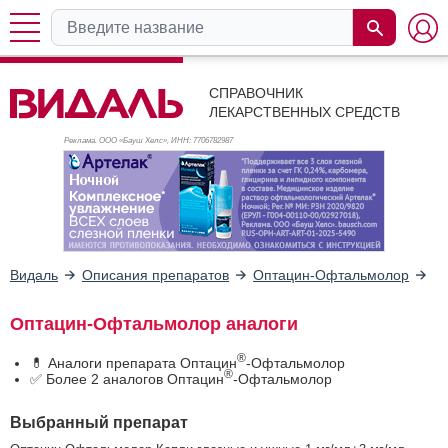
СПРАВОЧНИК
ЛЕКАРСТВЕННЫХ СРЕДСТВ
Реклама. ООО «Бауш Хелс», ИНН: 770
6782987
Видаль
Описания препаратов
Оптацин-Офтальмолор
А
Оптацин-Офтальмолор аналоги
®
💊 Аналоги препарата Оптацин
-Офтальмолор
®
✅ Более 2 аналогов Оптацин
-Офтальмолор
Выбранный препарат