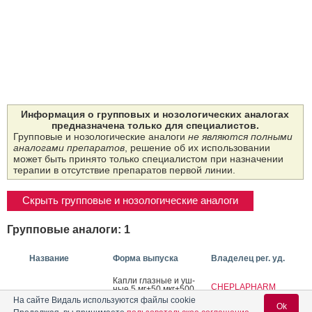
Информация о групповых и нозологических аналогах
предназначена только для специалистов.
Групповые и нозологические аналоги
не являются полными
аналогами препаратов
, решение об их использовании
может быть принято только специалистом при назначении
терапии в отсутствие препаратов первой линии.
Скрыть групповые и нозологические аналоги
Групповые аналоги: 1
Название
Форма выпуска
Владелец рег. уд.
Кап­ли глаз­ные и уш­
CHEPLAPHARM
ные 5 мг+50 мкг+500
мкг/1 мл: фл. 5 мл в
ARZNEIMITTEL
На сайте Видаль используются файлы cookie
компл. с ка­пель­ни­цей
Ok
(Германия)
®