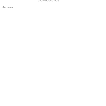
ЛСР-006467/09
Реклама