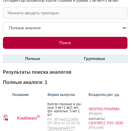
Оптацин-Офтальмолор Капли глазные и ушные 1 мг/мл+3 мг/мл
Полные
Групповые
Результаты поиска аналогов
Полные аналоги: 1
Название
Форма выпуска
Владелец рег. уд.
Кап­ли глаз­ные и уш­
ные 3 мг+1 мг/1 мл:
SENTISS PHARMA
фл.-ка­пельн. 5 мл 1
(Индия)
шт.
®
Комбинил
контакты:
РУ: ЛП-№(011389)-
(РГ-RU) от 22.08.25
СЕНТИСС РУС ООО
(Россия)
Предыдущий РУ: