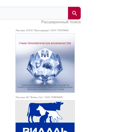
Расширенный поиск
Реклама. ОООО "Векторфарм", ИНН 770
4799640
Реклама. АО "Видаль Рус", ИНН 772
8043605