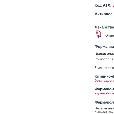
Код ATX:
Активное 
Лекарств
Опти
Форма вып
Капли гла
тимолол (в
5 мл - флако
Клинико-ф
бета-адрен
Фармако-т
адреноблок
Фармакол
Неселективн
снижает как