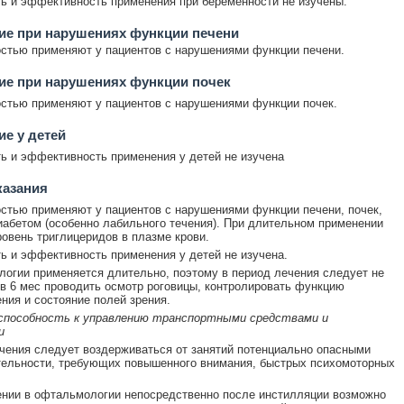
ь и эффективность применения при беременности не изучены.
ие при нарушениях функции печени
стью применяют у пациентов с нарушениями функции печени.
ие при нарушениях функции почек
стью применяют у пациентов с нарушениями функции почек.
е у детей
ь и эффективность применения у детей не изучена
казания
стью применяют у пациентов с нарушениями функции печени, почек,
абетом (особенно лабильного течения). При длительном применении
овень триглицеридов в плазме крови.
ь и эффективность применения у детей не изучена.
огии применяется длительно, поэтому в период лечения следует не
 в 6 мес проводить осмотр роговицы, контролировать функцию
ния и состояние полей зрения.
 способность к управлению транспортными средствами и
и
чения следует воздерживаться от занятий потенциально опасными
ельности, требующих повышенного внимания, быстрых психомоторных
нии в офтальмологии непосредственно после инстилляции возможно