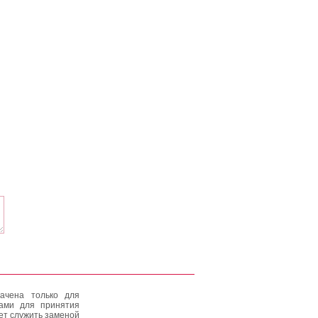
ачена только для
тами для принятия
ет служить заменой