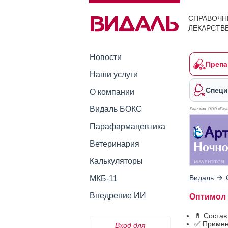
СПРАВОЧН
ЛЕКАРСТВ
Новости
Препа
Наши услуги
Специ
О компании
Видаль БОКС
Реклама. ООО «Бауш
Парафармацевтика
Ветеринария
Калькуляторы
Видаль
МКБ-11
Внедрение ИИ
Оптимол 
💊 Соста
✅ Примен
Вход для