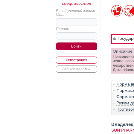
специалистов
E-mail учетной записи
Vidal:
Пароль:
⚠️ Госуда
Описание 
Приведенна
Регистрация
использова
лекарствен
Забыли пароль?
Дата обнов
Форма вы
Фармако-
Фармако
Режим д
Противо
Владелец 
SUN PHARM