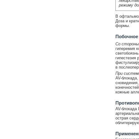
лекарстве
режиму до
В офтальмол
Доза и крат
формы.
Побочное
Со стороны 
гиперемия к
светобоязнь
гипестезия 
фистулизиру
в послеопер
При систем
AV-блокада,
сновидения,
конечностей
кожные алле
Противоп
AV-блокада I
артериальна
острая серд
облитерирую
Применени