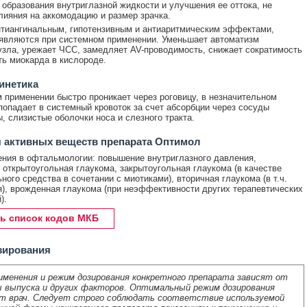
образования внутриглазной жидкости и улучшения ее оттока, не
лияния на аккомодацию и размер зрачка.
тиангинальным, гипотензивным и антиаритмическим эффектами,
являются при системном применении. Уменьшает автоматизм
узла, урежает ЧСС, замедляет AV-проводимость, снижает сократимость
ть миокарда в кислороде.
инетика
 применении быстро проникает через роговицу, в незначительном
попадает в системный кровоток за счет абсорбции через сосуды
, слизистые оболочки носа и слезного тракта.
 активных веществ препарата Оптимол
ния в офтальмологии: повышение внутриглазного давления,
 открытоугольная глаукома, закрытоугольная глаукома (в качестве
ного средства в сочетании с миотиками), вторичная глаукома (в т.ч.
), врожденная глаукома (при неэффективности других терапевтических
).
ь список кодов МКБ
зирования
именения и режим дозирования конкретного препарата зависят от
 выпуска и других факторов. Оптимальный режим дозирования
т врач. Следует строго соблюдать соответствие используемой