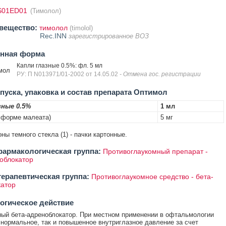
S01ED01
(Тимолол)
вещество:
тимолол
(timolol)
Rec.INN
зарегистрированное ВОЗ
енная форма
Капли глазные 0.5%: фл. 5 мл
мол
РУ: П N013971/01-2002 от 14.05.02
- Отмена гос. регистрации
уска, упаковка и состав препарата Оптимол
зные 0.5%
1 мл
 форме малеата)
5 мг
ны темного стекла (1) - пачки картонные.
армакологическая группа:
Противоглаукомный препарат -
облокатор
ерапевтическая группа:
Противоглаукомное средство - бета-
атор
огическое действие
ый бета-адреноблокатор. При местном применении в офтальмологии
 нормальное, так и повышенное внутриглазное давление за счет