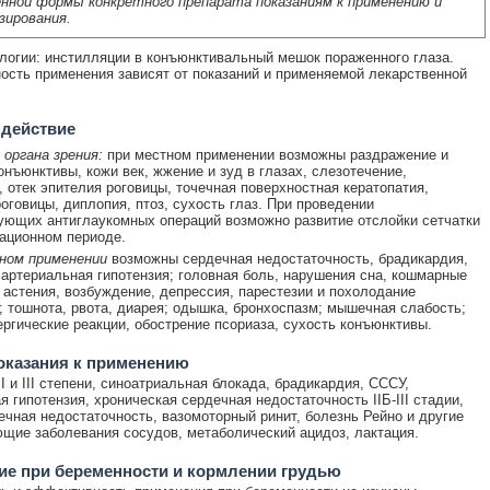
нной формы конкретного препарата показаниям к применению и
зирования.
огии: инстилляции в конъюнктивальный мешок пораженного глаза.
ность применения зависят от показаний и применяемой лекарственной
 действие
органа зрения:
при местном применении возможны раздражение и
онъюнктивы, кожи век, жжение и зуд в глазах, слезотечение,
, отек эпителия роговицы, точечная поверхностная кератопатия,
роговицы, диплопия, птоз, сухость глаз. При проведении
ющих антиглаукомных операций возможно развитие отслойки сетчатки
ационном периоде.
ном применении
возможны сердечная недостаточность, брадикардия,
 артериальная гипотензия; головная боль, нарушения сна, кошмарные
 астения, возбуждение, депрессия, парестезии и похолодание
; тошнота, рвота, диарея; одышка, бронхоспазм; мышечная слабость;
ргические реакции, обострение псориаза, сухость конъюнктивы.
оказания к применению
I и III степени, синоатриальная блокада, брадикардия, СССУ,
я гипотензия, хроническая сердечная недостаточность IIБ-III стадии,
ечная недостаточность, вазомоторный ринит, болезнь Рейно и другие
щие заболевания сосудов, метаболический ацидоз, лактация.
е при беременности и кормлении грудью