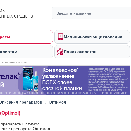
ИК
ЕННЫХ СРЕДСТВ
раты
Медицинская энциклопедия
алистам
Поиск аналогов
 Хелс», ИНН: 770
6782987
Описания препаратов
Оптимол
(Optimol)
в препарата Оптимол
ение препарата Оптимол