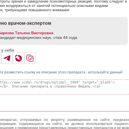
троты зрения и замедление психомоторных реакций, поэтому следует в
мин воздержаться от занятий потенциально опасными видами
ти, требующими повышенного внимания.
но врачом-экспертом
Баркова Татьяна Викторовна
кандидат медицинских наук, стаж 44 годa
 у себя
те разместить ссылку на описание этого препарата - используйте данный
епаратах, отпускаемых по рецепту, размещенная на сайте, предназн
формация, содержащаяся на сайте, не должна использоваться пациен
решения о применении представленных лекарственных препаратов и не мож