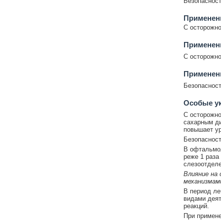
Безопасност
Применен
С осторожно
Применен
С осторожно
Применени
Безопасност
Особые у
С осторожно
сахарным ди
повышает ур
Безопасност
В офтальмол
реже 1 раза
слезоотделе
Влияние на
механизмам
В период ле
видами деят
реакций.
При примене